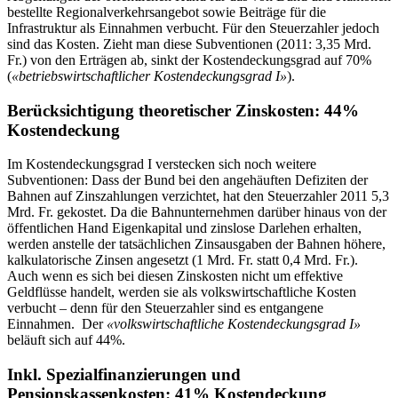
bestellte Regionalverkehrsangebot sowie Beiträge für die
Infrastruktur als Einnahmen verbucht. Für den Steuerzahler jedoch
sind das Kosten. Zieht man diese Subventionen (2011: 3,35 Mrd.
Fr.) von den Erträgen ab, sinkt der Kostendeckungsgrad auf 70%
(
«
betriebswirtschaftlicher Kostendeckungsgrad I
»
).
Berücksichtigung theoretischer Zinskosten: 44%
Kostendeckung
Im Kostendeckungsgrad I verstecken sich noch weitere
Subventionen: Dass der Bund bei den angehäuften Defiziten der
Bahnen auf Zinszahlungen verzichtet, hat den Steuerzahler 2011 5,3
Mrd. Fr. gekostet. Da die Bahnunternehmen darüber hinaus von der
öffentlichen Hand Eigenkapital und zinslose Darlehen erhalten,
werden anstelle der tatsächlichen Zinsausgaben der Bahnen höhere,
kalkulatorische Zinsen angesetzt (1 Mrd. Fr. statt 0,4 Mrd. Fr.).
Auch wenn es sich bei diesen Zinskosten nicht um effektive
Geldflüsse handelt, werden sie als volkswirtschaftliche Kosten
verbucht – denn für den Steuerzahler sind es entgangene
Einnahmen. Der
«
volkswirtschaftliche Kostendeckungsgrad I
»
beläuft sich auf 44%.
Inkl. Spezialfinanzierungen und
Pensionskassenkosten: 41% Kostendeckung