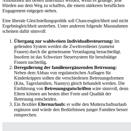
Ambitionen am besten unterstützt werden, wenn es gelänge, jene
Hürden aus dem Weg zu schaffen, die einem stärkeren beruflichen
Engagement entgegen stehen.
Eine liberale Gleichstellungspolitik soll Chancengleichheit und nicht
Ergebnisgleichheit anstreben. Unter anderem folgende Massnahmen
scheinen dafür sinnvoll:
Übergang zur wahlweisen Individualbesteuerung:
Im
geltenden System werden die Zweitverdiener (zumeist
Frauen) durch die gemeinsame Veranlagung benachteiligt.
Insofern ist das Schweizer Steuersystem für berufstätige
Frauen nachteilig.
Deregulierung der familienergänzenden Betreuung:
Neben dem Abbau von regulatorischen Auflagen für
Kinderkrippen sollten die verschiedenen Betreuungsformen
(Kita, Tagesfamilien, Nannys) gleich behandelt werden. Die
Einführung von
Betreuungsgutschriften
wäre sinnvoll, denn
Eltern können am besten über Form und Qualität der
Betreuung entscheiden.
Ein flexibler
Elternurlaub:
er sollte den Mutterschaftsurlaub
ergänzen und würde den Bedürfnissen junger Familien besser
entsprechen.