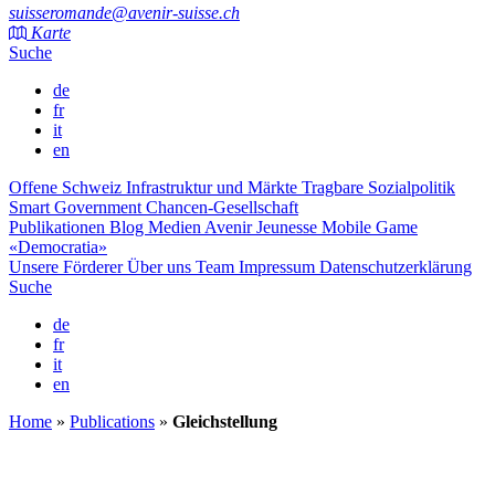
suisseromande@avenir-suisse.ch
Karte
Suche
de
fr
it
en
Offene Schweiz
Infrastruktur und Märkte
Tragbare Sozialpolitik
Smart Government
Chancen-Gesellschaft
Publikationen
Blog
Medien
Avenir Jeunesse
Mobile Game
«Democratia»
Unsere Förderer
Über uns
Team
Impressum
Datenschutzerklärung
Suche
de
fr
it
en
Home
»
Publications
»
Gleichstellung