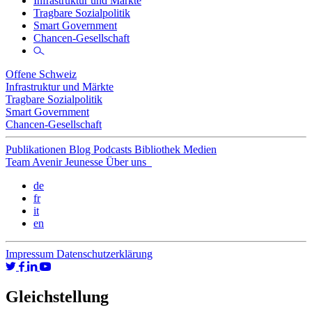
Infrastruktur und Märkte
Tragbare Sozialpolitik
Smart Government
Chancen-Gesellschaft
Offene Schweiz
Infrastruktur und Märkte
Tragbare Sozialpolitik
Smart Government
Chancen-Gesellschaft
Publikationen
Blog
Podcasts
Bibliothek
Medien
Team
Avenir Jeunesse
Über uns
de
fr
it
en
Impressum
Datenschutzerklärung
Gleichstellung