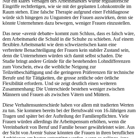
Nur ein klares Versagen des Arbeitsmarktes würde regulatorische
Eingriffe rechtfertigen, wie sie mit der geplanten Lohnkontrolle im
Raum stehen. Eine falsche Therapie aufgrund einer Fehldiagnose
würde sich hingegen zu Ungunsten der Frauen auswirken, denn sie
könnte Unternehmen dazu bewegen, weniger Frauen einzustellen.
Das neue «avenir debatte» kommt zum Schluss, dass es falsch wäre,
dem Arbeitsmarkt die Schuld in die Schuhe zu schieben. Auf einem
flexiblen Arbeitsmarkt wie dem schweizerischen kann eine
verbreitete Benachteiligung der Frauen kein stabiler Zustand sein,
denn die Unternehmen würden sich damit selbst schaden. Die
Studie bringt andere Gründe für die bestehenden Lohndifferenzen
zum Vorschein, etwa die weibliche Neigung zur
Teilzeitbeschäftigung und die geringeren Präferenzen für technische
Berufe und für Tätigkeiten, die grosse zeitliche oder örtliche
Flexibilität erfordern. Und sie zeigt deutlich einen weiteren
Zusammenhang: Die Unterschiede bestehen weniger zwischen
Männern und Frauen als zwischen Vätern und Müttern.
Diese Verhaltensunterschiede haben vor allem mit tradierten Werten
zu tun. Sie kommen bereits bei der Berufswahl von 16-Jährigen zum
Tragen und später bei der Aufteilung der Familienpflichten. Viele
Frauen würden allerdings ihr Arbeitspensum erhöhen, wenn die
Vereinbarkeit von Beruf und Familie besser gewährleistet wäre. Aus
der Sicht von Avenir Suisse könnten die Frauen in ihren beruflichen