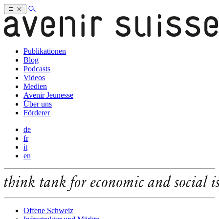
Publikationen
Blog
Podcasts
Videos
Medien
Avenir Jeunesse
Über uns
Förderer
de
fr
it
en
Offene Schweiz