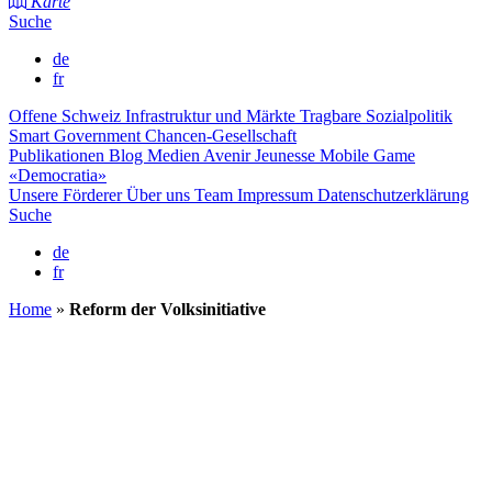
Karte
Suche
de
fr
Offene Schweiz
Infrastruktur und Märkte
Tragbare Sozialpolitik
Smart Government
Chancen-Gesellschaft
Publikationen
Blog
Medien
Avenir Jeunesse
Mobile Game
«Democratia»
Unsere Förderer
Über uns
Team
Impressum
Datenschutzerklärung
Suche
de
fr
Home
»
Reform der Volksinitiative