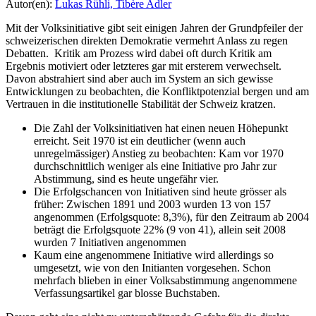
Autor(en):
Lukas Rühli,
Tibère Adler
Mit der Volksinitiative gibt seit einigen Jahren der Grundpfeiler der
schweizerischen direkten Demokratie vermehrt Anlass zu regen
Debatten. Kritik am Prozess wird dabei oft durch Kritik am
Ergebnis motiviert oder letzteres gar mit ersterem verwechselt.
Davon abstrahiert sind aber auch im System an sich gewisse
Entwicklungen zu beobachten, die Konfliktpotenzial bergen und am
Vertrauen in die institutionelle Stabilität der Schweiz kratzen.
Die Zahl der Volksinitiativen hat einen neuen Höhepunkt
erreicht. Seit 1970 ist ein deutlicher (wenn auch
unregelmässiger) Anstieg zu beobachten: Kam vor 1970
durchschnittlich weniger als eine Initiative pro Jahr zur
Abstimmung, sind es heute ungefähr vier.
Die Erfolgschancen von Initiativen sind heute grösser als
früher: Zwischen 1891 und 2003 wurden 13 von 157
angenommen (Erfolgsquote: 8,3%), für den Zeitraum ab 2004
beträgt die Erfolgsquote 22% (9 von 41), allein seit 2008
wurden 7 Initiativen angenommen
Kaum eine angenommene Initiative wird allerdings so
umgesetzt, wie von den Initianten vorgesehen. Schon
mehrfach blieben in einer Volksabstimmung angenommene
Verfassungsartikel gar blosse Buchstaben.