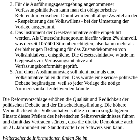
Für die Ausführungsgesetzgebung angenommener
Verfassungsinitiativen kann man ein obligatorisches
Referendum vorsehen. Damit würden allfällige Zweifel an der
«Respektierung des Volkswillens» bei der Umsetzung der
Vorlage ausgeräumt.
Das Instrument der Gesetzesinitiative sollte eingeführt
werden. Als Unterschriftenquorum hierfür wären 2% sinnvoll,
was derzeit 105‘600 Stimmberechtigten, also kaum mehr als
der bisherigen Bedingung für das Zustandekommen von
Volksinitiativen, entspräche. Die Gesetzesinitiative würde im
Gegensatz zur Verfassungsinitiative auf
Verfassungskonformität geprüft.
Auf einen Abstimmungstag soll nicht mehr als eine
Volksinitiative fallen dürfen. Das würde eine seriöse politische
Debatte begünstigen, weil so jeder Vorlage die nötige
Aufmerksamkeit zuteilwerden könnte.
Die Reformvorschläge erhöhen die Qualität und Redlichkeit der
politischen Debatte und der Entscheidungsfindung. Die höhere
Verbindlichkeit der Volksinitiative sollte zu einem sorgfältigeren
Einsatz dieses Pfeilers des helvetischen Selbstverständnisses führen
und damit das Vertrauen stärken, dass die direkte Demokratie auch
im 21. Jahrhundert ein Standortvorteil der Schweiz sein kann.
Weitergehende Informationen finden Sie im