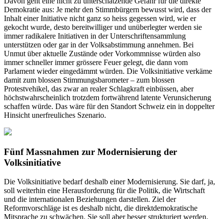
Davon geht eine nicht zu unterschätzende Gefahr für die direkte
Demokratie aus: Je mehr den Stimmbürgern bewusst wird, dass der
Inhalt einer Initiative nicht ganz so heiss gegessen wird, wie er
gekocht wurde, desto bereitwilliger und unüberlegter werden sie
immer radikalere Initiativen in der Unterschriftensammlung
unterstützen oder gar in der Volksabstimmung annehmen. Bei
Unmut über aktuelle Zustände oder Vorkommnisse würden also
immer schneller immer grössere Feuer gelegt, die dann vom
Parlament wieder eingedämmt würden. Die Volksinitiative verkäme
damit zum blossen Stimmungsbarometer – zum blossen
Protestvehikel, das zwar an realer Schlagkraft einbüssen, aber
höchstwahrscheinlich trotzdem fortwährend latente Verunsicherung
schaffen würde. Das wäre für den Standort Schweiz ein in doppelter
Hinsicht unerfreuliches Szenario.
Fünf Massnahmen zur Modernisierung der
Volksinitiative
Die Volksinitiative bedarf deshalb einer Modernisierung. Sie darf, ja,
soll weiterhin eine Herausforderung für die Politik, die Wirtschaft
und die internationalen Beziehungen darstellen. Ziel der
Reformvorschläge ist es deshalb nicht, die direktdemokratische
Mitsprache zu schwächen. Sie soll aber besser strukturiert werden,