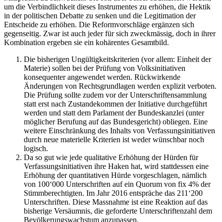
um die Verbindlichkeit dieses Instrumentes zu erhöhen, die Hektik
in der politischen Debatte zu senken und die Legitimation der
Entscheide zu erhöhen. Die Reformvorschläge ergänzen sich
gegenseitig. Zwar ist auch jeder für sich zweckmässig, doch in ihrer
Kombination ergeben sie ein kohärentes Gesamtbild.
Die bisherigen Ungültigkeitskriterien (vor allem: Einheit der
Materie) sollen bei der Prüfung von Volksinitiativen
konsequenter angewendet werden. Rückwirkende
Änderungen von Rechtsgrundlagen werden explizit verboten.
Die Prüfung sollte zudem vor der Unterschriftensammlung
statt erst nach Zustandekommen der Initiative durchgeführt
werden und statt dem Parlament der Bundeskanzlei (unter
möglicher Berufung auf das Bundesgericht) obliegen. Eine
weitere Einschränkung des Inhalts von Verfassungsinitiativen
durch neue materielle Kriterien ist weder wünschbar noch
logisch.
Da so gut wie jede qualitative Erhöhung der Hürden für
Verfassungsinitiativen ihre Haken hat, wird stattdessen eine
Erhöhung der quantitativen Hürde vorgeschlagen, nämlich
von 100‘000 Unterschriften auf ein Quorum von fix 4% der
Stimmberechtigten. Im Jahr 2016 entspräche das 211‘200
Unterschriften. Diese Massnahme ist eine Reaktion auf das
bisherige Versäumnis, die geforderte Unterschriftenzahl dem
Bevölkerungswachstum anzupassen.