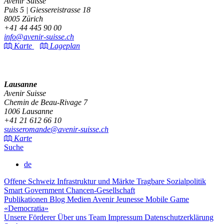
Avenir Suisse
Puls 5 | Giessereistrasse 18
8005 Zürich
+41 44 445 90 00
info@avenir-suisse.ch
Karte
Lageplan
Lausanne
Avenir Suisse
Chemin de Beau-Rivage 7
1006 Lausanne
+41 21 612 66 10
suisseromande@avenir-suisse.ch
Karte
Suche
de
Offene Schweiz
Infrastruktur und Märkte
Tragbare Sozialpolitik
Smart Government
Chancen-Gesellschaft
Publikationen
Blog
Medien
Avenir Jeunesse
Mobile Game
«Democratia»
Unsere Förderer
Über uns
Team
Impressum
Datenschutzerklärung