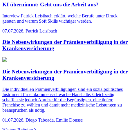
KI übernimmt: Geht uns die Arbeit aus?
Interview
Patrick Leisibach erklärt, welche Berufe unter Druck
geraten und warum Soft Skills wichtiger werden.
07.07.2026
,
Patrick Leisibach
Die Nebenwirkungen der Prämienverbilligung in der
Krankenversicherung
Die Nebenwirkungen der Prämienverbilligung in der
Krankenversicherung
Die individuellen Prämienverbilligungen sind ein sozialpolitisches
Instrument für einkommensschwache Haushalte. Gleichzeitig
schaffen sie jedoch Anreize für die Begünstigten, eine tiefere
Franchise zu wählen und damit mehr medizinische Leistungen zu
beanspruchen als nötig.
01.07.2026
,
Diego Taboada, Emilie Dousse
Weitere Beiträge