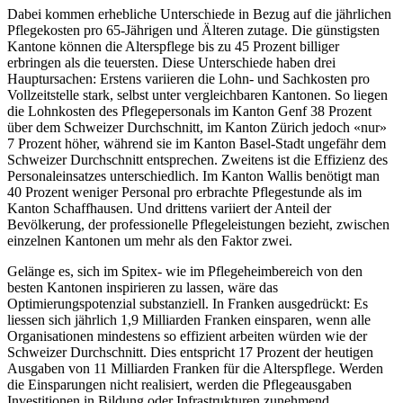
Dabei kommen erhebliche Unterschiede in Bezug auf die jährlichen
Pflegekosten pro 65-Jährigen und Älteren zutage. Die günstigsten
Kantone können die Alterspflege bis zu 45 Prozent billiger
erbringen als die teuersten. Diese Unterschiede haben drei
Hauptursachen: Erstens variieren die Lohn- und Sachkosten pro
Vollzeitstelle stark, selbst unter vergleichbaren Kantonen. So liegen
die Lohnkosten des Pflegepersonals im Kanton Genf 38 Prozent
über dem Schweizer Durchschnitt, im Kanton Zürich jedoch «nur»
7 Prozent höher, während sie im Kanton Basel-Stadt ungefähr dem
Schweizer Durchschnitt entsprechen. Zweitens ist die Effizienz des
Personaleinsatzes unterschiedlich. Im Kanton Wallis benötigt man
40 Prozent weniger Personal pro erbrachte Pflegestunde als im
Kanton Schaffhausen. Und drittens variiert der Anteil der
Bevölkerung, der professionelle Pflegeleistungen bezieht, zwischen
einzelnen Kantonen um mehr als den Faktor zwei.
Gelänge es, sich im Spitex- wie im Pflegeheimbereich von den
besten Kantonen inspirieren zu lassen, wäre das
Optimierungspotenzial substanziell. In Franken ausgedrückt: Es
liessen sich jährlich 1,9 Milliarden Franken einsparen, wenn alle
Organisationen mindestens so effizient arbeiten würden wie der
Schweizer Durchschnitt. Dies entspricht 17 Prozent der heutigen
Ausgaben von 11 Milliarden Franken für die Alterspflege. Werden
die Einsparungen nicht realisiert, werden die Pflegeausgaben
Investitionen in Bildung oder Infrastrukturen zunehmend