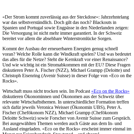
«Der Strom kommt zuverlässig aus der Steckdose»: Jahrzehntelang
war das selbstverständlich. Doch gilt das noch? Blackouts in
Spanien und Portugal sowie Engpässe in den Niederlanden zeigen:
Die Versorgung ist nicht mehr immer garantiert. In der Schweiz
bereitet vor allem die absehbare Winterstromlücke Sorgen.
Kommt der Ausbau der erneuerbaren Energien genug schnell
voran? Welche Rolle kann die Windkraft spielen? Und was bedeutet
das alles für die Netze? Steht die Kernkraft vor einer Renaissance?
Und wie wichtig ist ein Stromabkommen mit der EU? Diese Fragen
diskutieren Peter A. Fischer (NZZ), Michael Grampp (Deloitte) und
Christoph Eisenring (Avenir Suisse) in dieser Folge von «Eco on the
Rocks».
Wirtschaft muss nicht trocken sein. Im Podcast
«Eco on the Rocks»
diskutieren Ökonominnen und Ökonomen aus der Schweiz über
relevante Wirtschaftsthemen. In unterschiedlicher Formation treffen
sich dafür jeweils Veronica Weisser (Ökonomin UBS), Peter A.
Fischer (Chefökonom NZZ), Michael Grampp (Chefökonom
Deloitte Schweiz) sowie Forscher von Avenir Suisse zum Gespräch.
Bei ausgewählten Themen werden auch Gäste aus dem In- und
Ausland eingeladen. «Eco on the Rocks» erscheint immer einmal im