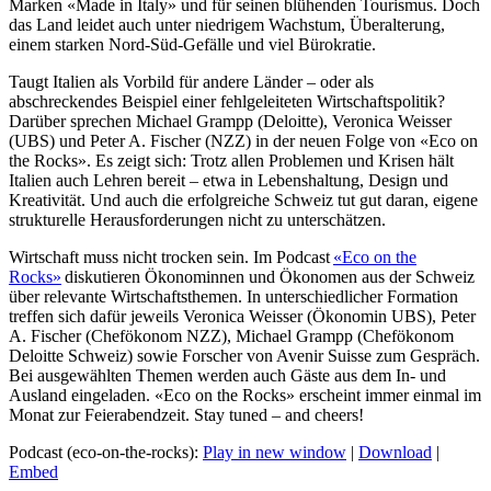
Marken «Made in Italy» und für seinen blühenden Tourismus. Doch
das Land leidet auch unter niedrigem Wachstum, Überalterung,
einem starken Nord-Süd-Gefälle und viel Bürokratie.
Taugt Italien als Vorbild für andere Länder – oder als
abschreckendes Beispiel einer fehlgeleiteten Wirtschaftspolitik?
Darüber sprechen Michael Grampp (Deloitte), Veronica Weisser
(UBS) und Peter A. Fischer (NZZ) in der neuen Folge von «Eco on
the Rocks». Es zeigt sich: Trotz allen Problemen und Krisen hält
Italien auch Lehren bereit – etwa in Lebenshaltung, Design und
Kreativität. Und auch die erfolgreiche Schweiz tut gut daran, eigene
strukturelle Herausforderungen nicht zu unterschätzen.
Wirtschaft muss nicht trocken sein. Im Podcast
«Eco on the
Rocks»
diskutieren Ökonominnen und Ökonomen aus der Schweiz
über relevante Wirtschaftsthemen. In unterschiedlicher Formation
treffen sich dafür jeweils Veronica Weisser (Ökonomin UBS), Peter
A. Fischer (Chefökonom NZZ), Michael Grampp (Chefökonom
Deloitte Schweiz) sowie Forscher von Avenir Suisse zum Gespräch.
Bei ausgewählten Themen werden auch Gäste aus dem In- und
Ausland eingeladen. «Eco on the Rocks» erscheint immer einmal im
Monat zur Feierabendzeit. Stay tuned – and cheers!
Podcast (eco-on-the-rocks):
Play in new window
|
Download
|
Embed