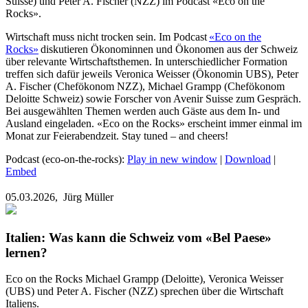
Suisse) und Peter A. Fischer (NZZ) im Podcast «Eco on the
Rocks».
Wirtschaft muss nicht trocken sein. Im Podcast
«Eco on the
Rocks»
diskutieren Ökonominnen und Ökonomen aus der Schweiz
über relevante Wirtschaftsthemen. In unterschiedlicher Formation
treffen sich dafür jeweils Veronica Weisser (Ökonomin UBS), Peter
A. Fischer (Chefökonom NZZ), Michael Grampp (Chefökonom
Deloitte Schweiz) sowie Forscher von Avenir Suisse zum Gespräch.
Bei ausgewählten Themen werden auch Gäste aus dem In- und
Ausland eingeladen. «Eco on the Rocks» erscheint immer einmal im
Monat zur Feierabendzeit. Stay tuned – and cheers!
Podcast (eco-on-the-rocks):
Play in new window
|
Download
|
Embed
05.03.2026,
Jürg Müller
Italien: Was kann die Schweiz vom «Bel Paese»
lernen?
Eco on the Rocks
Michael Grampp (Deloitte), Veronica Weisser
(UBS) und Peter A. Fischer (NZZ) sprechen über die Wirtschaft
Italiens.