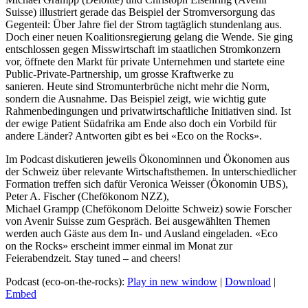
Suisse) illustriert gerade das Beispiel der Stromversorgung das
Gegenteil: Über Jahre fiel der Strom tagtäglich stundenlang aus.
Doch einer neuen Koalitionsregierung gelang die Wende. Sie ging
entschlossen gegen Misswirtschaft im staatlichen Stromkonzern
vor, öffnete den Markt für private Unternehmen und startete eine
Public-Private-Partnership, um grosse Kraftwerke zu
sanieren. Heute sind Stromunterbrüche nicht mehr die Norm,
sondern die Ausnahme. Das Beispiel zeigt, wie wichtig gute
Rahmenbedingungen und privatwirtschaftliche Initiativen sind. Ist
der ewige Patient Südafrika am Ende also doch ein Vorbild für
andere Länder? Antworten gibt es bei «Eco on the Rocks».
Im Podcast
diskutieren jeweils Ökonominnen und Ökonomen aus
der Schweiz über relevante Wirtschaftsthemen. In unterschiedlicher
Formation treffen sich dafür Veronica Weisser (Ökonomin UBS),
Peter A. Fischer (Chefökonom NZZ),
Michael Grampp (Chefökonom Deloitte Schweiz) sowie Forscher
von Avenir Suisse zum Gespräch. Bei ausgewählten Themen
werden auch Gäste aus dem In- und Ausland eingeladen. «Eco
on the Rocks» erscheint immer einmal im Monat zur
Feierabendzeit. Stay tuned – and cheers!
Podcast (eco-on-the-rocks):
Play in new window
|
Download
|
Embed