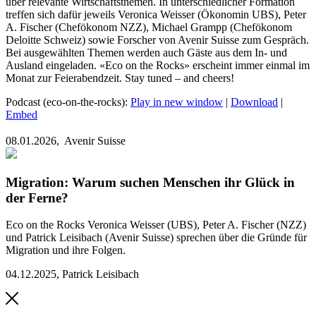
über relevante Wirtschaftsthemen. In unterschiedlicher Formation
treffen sich dafür jeweils Veronica Weisser (Ökonomin UBS), Peter
A. Fischer (Chefökonom NZZ), Michael Grampp (Chefökonom
Deloitte Schweiz) sowie Forscher von Avenir Suisse zum Gespräch.
Bei ausgewählten Themen werden auch Gäste aus dem In- und
Ausland eingeladen. «Eco on the Rocks» erscheint immer einmal im
Monat zur Feierabendzeit. Stay tuned – and cheers!
Podcast (eco-on-the-rocks):
Play in new window
|
Download
|
Embed
08.01.2026,
Avenir Suisse
Migration: Warum suchen Menschen ihr Glück in
der Ferne?
Eco on the Rocks
Veronica Weisser (UBS), Peter A. Fischer (NZZ)
und Patrick Leisibach (Avenir Suisse) sprechen über die Gründe für
Migration und ihre Folgen.
04.12.2025
,
Patrick Leisibach