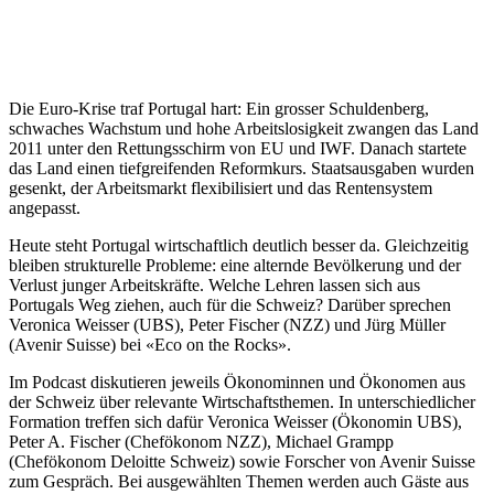
Die Euro-Krise traf Portugal hart: Ein grosser Schuldenberg,
schwaches Wachstum und hohe Arbeitslosigkeit zwangen das Land
2011 unter den Rettungsschirm von EU und IWF. Danach startete
das Land einen tiefgreifenden Reformkurs. Staatsausgaben wurden
gesenkt, der Arbeitsmarkt flexibilisiert und das Rentensystem
angepasst.
Heute steht Portugal wirtschaftlich deutlich besser da. Gleichzeitig
bleiben strukturelle Probleme: eine alternde Bevölkerung und der
Verlust junger Arbeitskräfte. Welche Lehren lassen sich aus
Portugals Weg ziehen, auch für die Schweiz? Darüber sprechen
Veronica Weisser (UBS), Peter Fischer (NZZ) und Jürg Müller
(Avenir Suisse) bei «Eco on the Rocks».
Im Podcast diskutieren jeweils Ökonominnen und Ökonomen aus
der Schweiz über relevante Wirtschaftsthemen. In unterschiedlicher
Formation treffen sich dafür Veronica Weisser (Ökonomin UBS),
Peter A. Fischer (Chefökonom NZZ), Michael Grampp
(Chefökonom Deloitte Schweiz) sowie Forscher von Avenir Suisse
zum Gespräch. Bei ausgewählten Themen werden auch Gäste aus