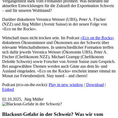
Vergangenheit stark vom Freihandel profitiert. Was bedeuten die
aktuellen Entwicklungen für die Zukunft der Exportnation Schweiz
– und für unseren Wohlstand?
Darüber diskutieren Veronica Weisser (UBS), Peter A. Fischer
(NZZ) und Jürg Müller (Avenir Suisse) in der neuen Folge von
«Eco on the Rocks».
Wirtschaft muss nicht trocken sein. Im Podcast
«Eco on the Rocks»
diskutieren Ökonominnen und Ökonomen aus der Schweiz über
relevante Wirtschaftsthemen. In unterschiedlicher Formation treffen
sich dafür jeweils Veronica Weisser (Ökonomin UBS), Peter A.
Fischer (Chefökonom NZZ), Michael Grampp (Chefökonom
Deloitte Schweiz) sowie Forscher von Avenir Suisse zum Gespräch.
Bei ausgewählten Themen werden auch Gäste aus dem In- und
Ausland eingeladen. «Eco on the Rocks» erscheint immer einmal im
Monat zur Feierabendzeit. Stay tuned – and cheers!
Podcast (eco-on-the-rocks):
Play in new window
|
Download
|
Embed
02.10.2025,
Jürg Müller
Blackout-Gefahr in der Schweiz? Was wir vom