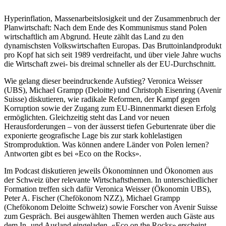
Hyperinflation, Massenarbeitslosigkeit und der Zusammenbruch der
Planwirtschaft: Nach dem Ende des Kommunismus stand Polen
wirtschaftlich am Abgrund. Heute zählt das Land zu den
dynamischsten Volkswirtschaften Europas. Das Bruttoinlandprodukt
pro Kopf hat sich seit 1989 verdreifacht, und über viele Jahre wuchs
die Wirtschaft zwei- bis dreimal schneller als der EU-Durchschnitt.
Wie gelang dieser beeindruckende Aufstieg? Veronica Weisser
(UBS), Michael Grampp (Deloitte) und Christoph Eisenring (Avenir
Suisse) diskutieren, wie radikale Reformen, der Kampf gegen
Korruption sowie der Zugang zum EU-Binnenmarkt diesen Erfolg
ermöglichten. Gleichzeitig steht das Land vor neuen
Herausforderungen – von der äusserst tiefen Geburtenrate über die
exponierte geografische Lage bis zur stark kohlelastigen
Stromproduktion. Was können andere Länder von Polen lernen?
Antworten gibt es bei «Eco on the Rocks».
Im Podcast diskutieren jeweils Ökonominnen und Ökonomen aus
der Schweiz über relevante Wirtschaftsthemen. In unterschiedlicher
Formation treffen sich dafür Veronica Weisser (Ökonomin UBS),
Peter A. Fischer (Chefökonom NZZ), Michael Grampp
(Chefökonom Deloitte Schweiz) sowie Forscher von Avenir Suisse
zum Gespräch. Bei ausgewählten Themen werden auch Gäste aus
dem In- und Ausland eingeladen. «Eco on the Rocks» erscheint