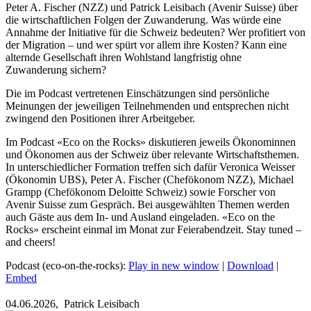
Peter A. Fischer (NZZ) und Patrick Leisibach (Avenir Suisse) über
die wirtschaftlichen Folgen der Zuwanderung. Was würde eine
Annahme der Initiative für die Schweiz bedeuten? Wer profitiert von
der Migration – und wer spürt vor allem ihre Kosten? Kann eine
alternde Gesellschaft ihren Wohlstand langfristig ohne
Zuwanderung sichern?
Die im Podcast vertretenen Einschätzungen sind persönliche
Meinungen der jeweiligen Teilnehmenden und entsprechen nicht
zwingend den Positionen ihrer Arbeitgeber.
Im Podcast «Eco on the Rocks» diskutieren jeweils Ökonominnen
und Ökonomen aus der Schweiz über relevante Wirtschaftsthemen.
In unterschiedlicher Formation treffen sich dafür Veronica Weisser
(Ökonomin UBS), Peter A. Fischer (Chefökonom NZZ), Michael
Grampp (Chefökonom Deloitte Schweiz) sowie Forscher von
Avenir Suisse zum Gespräch. Bei ausgewählten Themen werden
auch Gäste aus dem In- und Ausland eingeladen. «Eco on the
Rocks» erscheint einmal im Monat zur Feierabendzeit. Stay tuned –
and cheers!
Podcast (eco-on-the-rocks):
Play in new window
|
Download
|
Embed
04.06.2026,
Patrick Leisibach