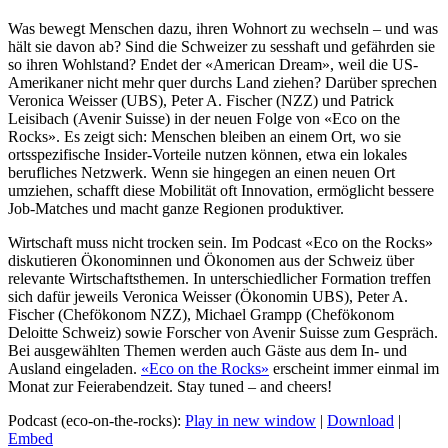
Was bewegt Menschen dazu, ihren Wohnort zu wechseln – und was
hält sie davon ab? Sind die Schweizer zu sesshaft und gefährden sie
so ihren Wohlstand? Endet der «American Dream», weil die US-
Amerikaner nicht mehr quer durchs Land ziehen? Darüber sprechen
Veronica Weisser (UBS), Peter A. Fischer (NZZ) und Patrick
Leisibach (Avenir Suisse) in der neuen Folge von «Eco on the
Rocks». Es zeigt sich: Menschen bleiben an einem Ort, wo sie
ortsspezifische Insider-Vorteile nutzen können, etwa ein lokales
berufliches Netzwerk. Wenn sie hingegen an einen neuen Ort
umziehen, schafft diese Mobilität oft Innovation, ermöglicht bessere
Job-Matches und macht ganze Regionen produktiver.
Wirtschaft muss nicht trocken sein. Im Podcast «Eco on the Rocks»
diskutieren Ökonominnen und Ökonomen aus der Schweiz über
relevante Wirtschaftsthemen. In unterschiedlicher Formation treffen
sich dafür jeweils Veronica Weisser (Ökonomin UBS), Peter A.
Fischer (Chefökonom NZZ), Michael Grampp (Chefökonom
Deloitte Schweiz) sowie Forscher von Avenir Suisse zum Gespräch.
Bei ausgewählten Themen werden auch Gäste aus dem In- und
Ausland eingeladen.
«Eco on the Rocks»
erscheint immer einmal im
Monat zur Feierabendzeit. Stay tuned – and cheers!
Podcast (eco-on-the-rocks):
Play in new window
|
Download
|
Embed