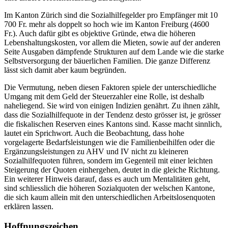
Im Kanton Zürich sind die Sozialhilfegelder pro Empfänger mit 10
700 Fr. mehr als doppelt so hoch wie im Kanton Freiburg (4600
Fr.). Auch dafür gibt es objektive Gründe, etwa die höheren
Lebenshaltungskosten, vor allem die Mieten, sowie auf der anderen
Seite Ausgaben dämpfende Strukturen auf dem Lande wie die starke
Selbstversorgung der bäuerlichen Familien. Die ganze Differenz
lässt sich damit aber kaum begründen.
Die Vermutung, neben diesen Faktoren spiele der unterschiedliche
Umgang mit dem Geld der Steuerzahler eine Rolle, ist deshalb
naheliegend. Sie wird von einigen Indizien genährt. Zu ihnen zählt,
dass die Sozialhilfequote in der Tendenz desto grösser ist, je grösser
die fiskalischen Reserven eines Kantons sind. Kasse macht sinnlich,
lautet ein Sprichwort. Auch die Beobachtung, dass hohe
vorgelagerte Bedarfsleistungen wie die Familienbeihilfen oder die
Ergänzungsleistungen zu AHV und IV nicht zu kleineren
Sozialhilfequoten führen, sondern im Gegenteil mit einer leichten
Steigerung der Quoten einhergehen, deutet in die gleiche Richtung.
Ein weiterer Hinweis darauf, dass es auch um Mentalitäten geht,
sind schliesslich die höheren Sozialquoten der welschen Kantone,
die sich kaum allein mit den unterschiedlichen Arbeitslosenquoten
erklären lassen.
Hoffnungszeichen