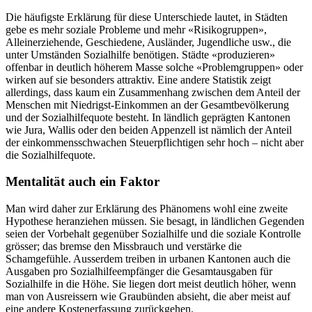
Die häufigste Erklärung für diese Unterschiede lautet, in Städten
gebe es mehr soziale Probleme und mehr «Risikogruppen»,
Alleinerziehende, Geschiedene, Ausländer, Jugendliche usw., die
unter Umständen Sozialhilfe benötigen. Städte «produzieren»
offenbar in deutlich höherem Masse solche «Problemgruppen» oder
wirken auf sie besonders attraktiv. Eine andere Statistik zeigt
allerdings, dass kaum ein Zusammenhang zwischen dem Anteil der
Menschen mit Niedrigst-Einkommen an der Gesamtbevölkerung
und der Sozialhilfequote besteht. In ländlich geprägten Kantonen
wie Jura, Wallis oder den beiden Appenzell ist nämlich der Anteil
der einkommensschwachen Steuerpflichtigen sehr hoch – nicht aber
die Sozialhilfequote.
Mentalität auch ein Faktor
Man wird daher zur Erklärung des Phänomens wohl eine zweite
Hypothese heranziehen müssen. Sie besagt, in ländlichen Gegenden
seien der Vorbehalt gegenüber Sozialhilfe und die soziale Kontrolle
grösser; das bremse den Missbrauch und verstärke die
Schamgefühle. Ausserdem treiben in urbanen Kantonen auch die
Ausgaben pro Sozialhilfeempfänger die Gesamtausgaben für
Sozialhilfe in die Höhe. Sie liegen dort meist deutlich höher, wenn
man von Ausreissern wie Graubünden absieht, die aber meist auf
eine andere Kostenerfassung zurückgehen.