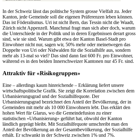
In der Schweiz lässt das politische System grosse Vielfalt zu. Jeder
Kanton, jede Gemeinde soll die eigenen Präferenzen leben können.
Das ist Föderalismus. Uri ist nicht Bern, das Tessin nicht die Waadt,
Zürich nicht Appenzell. Manchmal fragt man sich aber doch, warum
die Unterschiede in der Politik und in deren Ergebnissen derart gross
sind, wie sie sind. Warum gibt etwa der Kanton Basel-Stadt pro
Einwohner nicht nur, sagen wir, 50% mehr oder meinetwegen das
Doppelte von Uri oder Nidwalden für die Sozialhilfe aus, sondern
mehr als 13-mal so viel? Das sind dann fast 600 Fr. pro Einwohner,
während es in den beiden Innerschweizer Kantonen nur 45 Fr. sind.
Attraktiv für «Risikogruppen»
Eine – allerdings kaum hinreichende – Erklärung liefert unsere
wirtschaftspolitische Grafik. Sie zeigt die Korrelation zwischen dem
Urbanisierungsgrad und der Sozialhilfequote. Der
Urbanisierungsgrad bezeichnet den Anteil der Bevölkerung, der in
Gemeinden mit mehr als 10 000 Einwohnern lebt. Das erklärt den
hohen Wert für Glarus, wo die Gemeindefusion zu einer
statistischen «Urbanisierung» geführt hat, obwohl der Kanton
ländlich geprägt bleibt. Mit Sozialhilfequote umschreibt man den
Anteil der Bevölkerung an der Gesamtbevölkerung, der Sozialhilfe
erhält. Er schwankt in der Schweiz zwischen 1% und 7%.