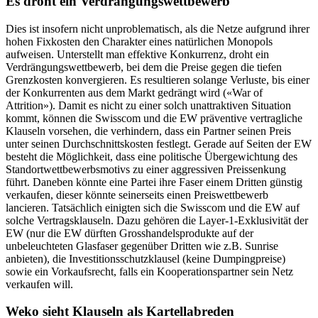
Es droht ein Verdrängungswettbewerb
Dies ist insofern nicht unproblematisch, als die Netze aufgrund ihrer
hohen Fixkosten den Charakter eines natürlichen Monopols
aufweisen. Unterstellt man effektive Konkurrenz, droht ein
Verdrängungswettbewerb, bei dem die Preise gegen die tiefen
Grenzkosten konvergieren. Es resultieren solange Verluste, bis einer
der Konkurrenten aus dem Markt gedrängt wird («War of
Attrition»). Damit es nicht zu einer solch unattraktiven Situation
kommt, können die Swisscom und die EW präventive vertragliche
Klauseln vorsehen, die verhindern, dass ein Partner seinen Preis
unter seinen Durchschnittskosten festlegt. Gerade auf Seiten der EW
besteht die Möglichkeit, dass eine politische Übergewichtung des
Standortwettbewerbsmotivs zu einer aggressiven Preissenkung
führt. Daneben könnte eine Partei ihre Faser einem Dritten günstig
verkaufen, dieser könnte seinerseits einen Preiswettbewerb
lancieren. Tatsächlich einigten sich die Swisscom und die EW auf
solche Vertragsklauseln. Dazu gehören die Layer-1-Exklusivität der
EW (nur die EW dürften Grosshandelsprodukte auf der
unbeleuchteten Glasfaser gegenüber Dritten wie z.B. Sunrise
anbieten), die Investitionsschutzklausel (keine Dumpingpreise)
sowie ein Vorkaufsrecht, falls ein Kooperationspartner sein Netz
verkaufen will.
Weko sieht Klauseln als Kartellabreden