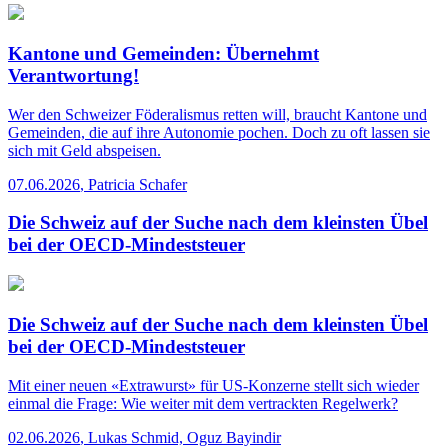
Kantone und Gemeinden: Übernehmt
Verantwortung!
Wer den Schweizer Föderalismus retten will, braucht Kantone und
Gemeinden, die auf ihre Autonomie pochen. Doch zu oft lassen sie
sich mit Geld abspeisen.
07.06.2026
,
Patricia Schafer
Die Schweiz auf der Suche nach dem kleinsten Übel
bei der OECD-Mindeststeuer
Die Schweiz auf der Suche nach dem kleinsten Übel
bei der OECD-Mindeststeuer
Mit einer neuen «Extrawurst» für US-Konzerne stellt sich wieder
einmal die Frage: Wie weiter mit dem vertrackten Regelwerk?
02.06.2026
,
Lukas Schmid, Oguz Bayindir