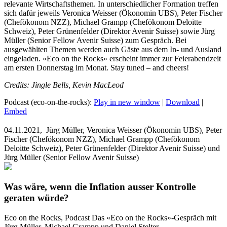
relevante Wirtschaftsthemen. In unterschiedlicher Formation treffen
sich dafür jeweils Veronica Weisser (Ökonomin UBS), Peter Fischer
(Chefökonom NZZ), Michael Grampp (Chefökonom Deloitte
Schweiz), Peter Grünenfelder (Direktor Avenir Suisse) sowie Jürg
Müller (Senior Fellow Avenir Suisse) zum Gespräch. Bei
ausgewählten Themen werden auch Gäste aus dem In- und Ausland
eingeladen. «Eco on the Rocks» erscheint immer zur Feierabendzeit
am ersten Donnerstag im Monat. Stay tuned – and cheers!
Credits: Jingle Bells, Kevin MacLeod
Podcast (eco-on-the-rocks):
Play in new window
|
Download
|
Embed
04.11.2021,
Jürg Müller, Veronica Weisser (Ökonomin UBS), Peter
Fischer (Chefökonom NZZ), Michael Grampp (Chefökonom
Deloitte Schweiz), Peter Grünenfelder (Direktor Avenir Suisse) und
Jürg Müller (Senior Fellow Avenir Suisse)
Was wäre, wenn die Inflation ausser Kontrolle
geraten würde?
Eco on the Rocks, Podcast
Das «Eco on the Rocks»-Gespräch mit
Jürg Müller, Michael Grampp und Daniel Stelter