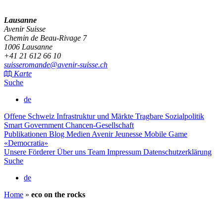
Lausanne
Avenir Suisse
Chemin de Beau-Rivage 7
1006 Lausanne
+41 21 612 66 10
suisseromande@avenir-suisse.ch
Karte
Suche
de
Offene Schweiz
Infrastruktur und Märkte
Tragbare Sozialpolitik
Smart Government
Chancen-Gesellschaft
Publikationen
Blog
Medien
Avenir Jeunesse
Mobile Game
«Democratia»
Unsere Förderer
Über uns
Team
Impressum
Datenschutzerklärung
Suche
de
Home
»
eco on the rocks