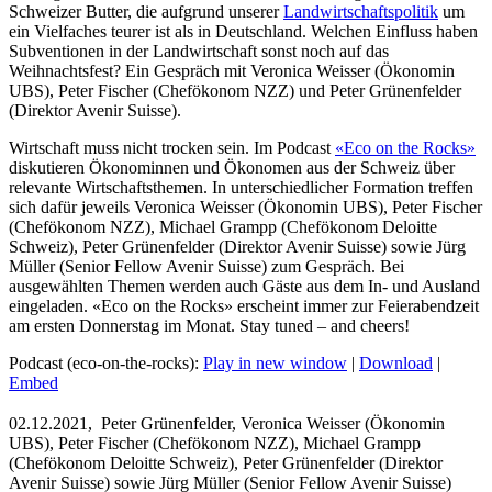
Schweizer Butter, die aufgrund unserer
Landwirtschaftspolitik
um
ein Vielfaches teurer ist als in Deutschland. Welchen Einfluss haben
Subventionen in der Landwirtschaft sonst noch auf das
Weihnachtsfest? Ein Gespräch mit Veronica Weisser (Ökonomin
UBS), Peter Fischer (Chefökonom NZZ) und Peter Grünenfelder
(Direktor Avenir Suisse).
Wirtschaft muss nicht trocken sein. Im Podcast
«Eco on the Rocks»
diskutieren Ökonominnen und Ökonomen aus der Schweiz über
relevante Wirtschaftsthemen. In unterschiedlicher Formation treffen
sich dafür jeweils Veronica Weisser (Ökonomin UBS), Peter Fischer
(Chefökonom NZZ), Michael Grampp (Chefökonom Deloitte
Schweiz), Peter Grünenfelder (Direktor Avenir Suisse) sowie Jürg
Müller (Senior Fellow Avenir Suisse) zum Gespräch. Bei
ausgewählten Themen werden auch Gäste aus dem In- und Ausland
eingeladen. «Eco on the Rocks» erscheint immer zur Feierabendzeit
am ersten Donnerstag im Monat. Stay tuned – and cheers!
Podcast (eco-on-the-rocks):
Play in new window
|
Download
|
Embed
02.12.2021,
Peter Grünenfelder, Veronica Weisser (Ökonomin
UBS), Peter Fischer (Chefökonom NZZ), Michael Grampp
(Chefökonom Deloitte Schweiz), Peter Grünenfelder (Direktor
Avenir Suisse) sowie Jürg Müller (Senior Fellow Avenir Suisse)