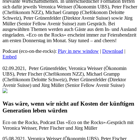
relevante Wirtschaftsthemen. In unterschiedlicher Formation treffen
sich dafür jeweils Veronica Weisser (Ökonomin UBS), Peter Fischer
(Chefökonom NZZ), Michael Grampp (Chefökonom Deloitte
Schweiz), Peter Grünenfelder (Direktor Avenir Suisse) sowie Jürg
Müller (Senior Fellow Avenir Suisse) zum Gespräch. Bei
ausgewählten Themen werden auch Gäste aus dem In- und Ausland
eingeladen. «Eco on the Rocks» erscheint immer zur Feierabendzeit
am ersten Donnerstag im Monat. Stay tuned – and cheers!
Podcast (eco-on-the-rocks):
Play in new window
|
Download
|
Embed
02.09.2021,
Peter Grünenfelder, Veronica Weisser (Ökonomin
UBS), Peter Fischer (Chefökonom NZZ), Michael Grampp
(Chefökonom Deloitte Schweiz), Peter Grünenfelder (Direktor
Avenir Suisse) und Jürg Müller (Senior Fellow Avenir Suisse)
Was wäre, wenn wir nicht auf Kosten der künftigen
Generation leben würden
Eco on the Rocks, Podcast
Das «Eco on the Rocks»-Gespräch mit
Veronica Weisser, Peter Fischer und Jürg Müller
05.08.2021
,
Veronica Weisser (Ökonomin UBS), Peter Fischer