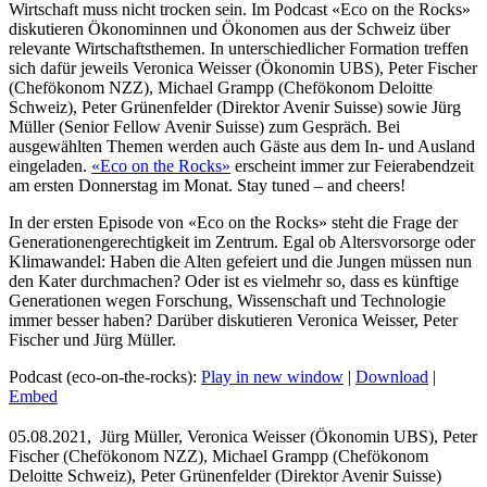
Wirtschaft muss nicht trocken sein. Im Podcast «Eco on the Rocks»
diskutieren Ökonominnen und Ökonomen aus der Schweiz über
relevante Wirtschaftsthemen. In unterschiedlicher Formation treffen
sich dafür jeweils Veronica Weisser (Ökonomin UBS), Peter Fischer
(Chefökonom NZZ), Michael Grampp (Chefökonom Deloitte
Schweiz), Peter Grünenfelder (Direktor Avenir Suisse) sowie Jürg
Müller (Senior Fellow Avenir Suisse) zum Gespräch. Bei
ausgewählten Themen werden auch Gäste aus dem In- und Ausland
eingeladen.
«Eco on the Rocks»
erscheint immer zur Feierabendzeit
am ersten Donnerstag im Monat. Stay tuned – and cheers!
In der ersten Episode von «Eco on the Rocks» steht die Frage der
Generationengerechtigkeit im Zentrum. Egal ob Altersvorsorge oder
Klimawandel: Haben die Alten gefeiert und die Jungen müssen nun
den Kater durchmachen? Oder ist es vielmehr so, dass es künftige
Generationen wegen Forschung, Wissenschaft und Technologie
immer besser haben? Darüber diskutieren Veronica Weisser, Peter
Fischer und Jürg Müller.
Podcast (eco-on-the-rocks):
Play in new window
|
Download
|
Embed
05.08.2021,
Jürg Müller, Veronica Weisser (Ökonomin UBS), Peter
Fischer (Chefökonom NZZ), Michael Grampp (Chefökonom
Deloitte Schweiz), Peter Grünenfelder (Direktor Avenir Suisse)