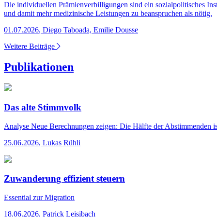
Die individuellen Prämienverbilligungen sind ein sozialpolitisches I
und damit mehr medizinische Leistungen zu beanspruchen als nötig.
01.07.2026
,
Diego Taboada, Emilie Dousse
Weitere Beiträge
Publikationen
Das alte Stimmvolk
Analyse
Neue Berechnungen zeigen: Die Hälfte der Abstimmenden ist 6
25.06.2026
,
Lukas Rühli
Zuwanderung effizient steuern
Essential
zur Migration
18.06.2026
,
Patrick Leisibach