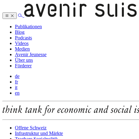
Publikationen
Blog
Podcasts
Videos
Medien
Avenir Jeunesse
Über uns
Förderer
de
fr
it
en
Offene Schweiz
Infrastruktur und Märkte
Tragbare Sozialpolitik