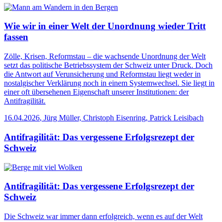
Wie wir in einer Welt der Unordnung wieder Tritt
fassen
Zölle, Krisen, Reformstau – die wachsende Unordnung der Welt
setzt das politische Betriebssystem der Schweiz unter Druck. Doch
die Antwort auf Verunsicherung und Reformstau liegt weder in
nostalgischer Verklärung noch in einem Systemwechsel. Sie liegt in
einer oft übersehenen Eigenschaft unserer Institutionen: der
Antifragilität.
16.04.2026
,
Jürg Müller, Christoph Eisenring, Patrick Leisibach
Antifragilität: Das vergessene Erfolgsrezept der
Schweiz
Antifragilität: Das vergessene Erfolgsrezept der
Schweiz
Die Schweiz war immer dann erfolgreich, wenn es auf der Welt