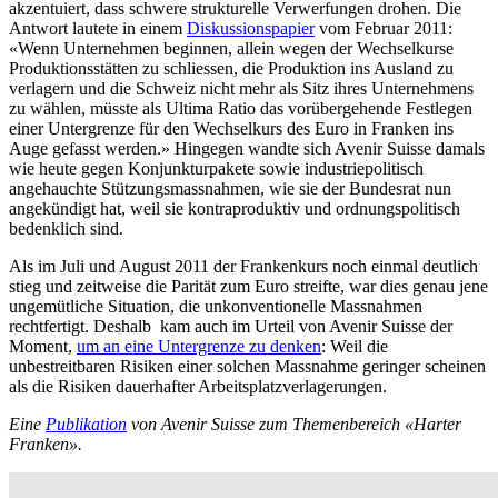
akzentuiert, dass schwere strukturelle Verwerfungen drohen. Die
Antwort lautete in einem
Diskussionspapier
vom Februar 2011:
«Wenn Unternehmen beginnen, allein wegen der Wechselkurse
Produktionsstätten zu schliessen, die Produktion ins Ausland zu
verlagern und die Schweiz nicht mehr als Sitz ihres Unternehmens
zu wählen, müsste als Ultima Ratio das vorübergehende Festlegen
einer Untergrenze für den Wechselkurs des Euro in Franken ins
Auge gefasst werden.» Hingegen wandte sich Avenir Suisse damals
wie heute gegen Konjunkturpakete sowie industriepolitisch
angehauchte Stützungsmassnahmen, wie sie der Bundesrat nun
angekündigt hat, weil sie kontraproduktiv und ordnungspolitisch
bedenklich sind.
Als im Juli und August 2011 der Frankenkurs noch einmal deutlich
stieg und zeitweise die Parität zum Euro streifte, war dies genau jene
ungemütliche Situation, die unkonventionelle Massnahmen
rechtfertigt. Deshalb kam auch im Urteil von Avenir Suisse der
Moment,
um an eine Untergrenze zu denken
: Weil die
unbestreitbaren Risiken einer solchen Massnahme geringer scheinen
als die Risiken dauerhafter Arbeitsplatzverlagerungen.
Eine
Publikation
von Avenir Suisse zum Themenbereich «Harter
Franken».