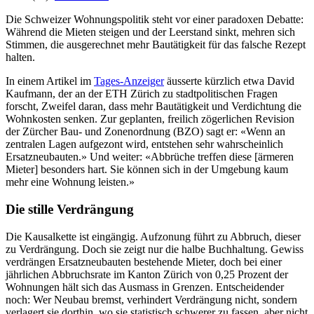
Die Schweizer Wohnungspolitik steht vor einer paradoxen Debatte:
Während die Mieten steigen und der Leerstand sinkt, mehren sich
Stimmen, die ausgerechnet mehr Bautätigkeit für das falsche Rezept
halten.
In einem Artikel im
Tages-Anzeiger
äusserte kürzlich etwa David
Kaufmann, der an der ETH Zürich zu stadtpolitischen Fragen
forscht, Zweifel daran, dass mehr Bautätigkeit und Verdichtung die
Wohnkosten senken. Zur geplanten, freilich zögerlichen Revision
der Zürcher Bau- und Zonenordnung (BZO) sagt er: «Wenn an
zentralen Lagen aufgezont wird, entstehen sehr wahrscheinlich
Ersatzneubauten.» Und weiter: «Abbrüche treffen diese [ärmeren
Mieter] besonders hart. Sie können sich in der Umgebung kaum
mehr eine Wohnung leisten.»
Die stille Verdrängung
Die Kausalkette ist eingängig. Aufzonung führt zu Abbruch, dieser
zu Verdrängung. Doch sie zeigt nur die halbe Buchhaltung. Gewiss
verdrängen Ersatzneubauten bestehende Mieter, doch bei einer
jährlichen Abbruchsrate im Kanton Zürich von 0,25 Prozent der
Wohnungen hält sich das Ausmass in Grenzen. Entscheidender
noch: Wer Neubau bremst, verhindert Verdrängung nicht, sondern
verlagert sie dorthin, wo sie statistisch schwerer zu fassen, aber nicht