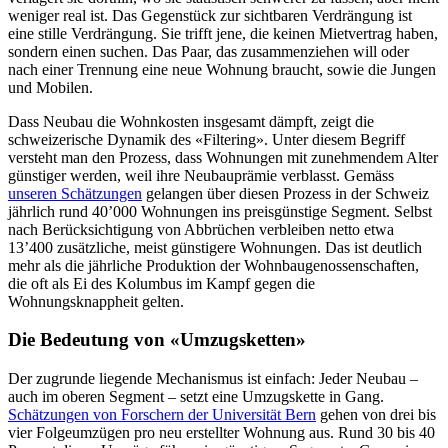
weniger real ist. Das Gegenstück zur sichtbaren Verdrängung ist
eine stille Verdrängung. Sie trifft jene, die keinen Mietvertrag haben,
sondern einen suchen. Das Paar, das zusammenziehen will oder
nach einer Trennung eine neue Wohnung braucht, sowie die Jungen
und Mobilen.
Dass Neubau die Wohnkosten insgesamt dämpft, zeigt die
schweizerische Dynamik des «Filtering». Unter diesem Begriff
versteht man den Prozess, dass Wohnungen mit zunehmendem Alter
günstiger werden, weil ihre Neubauprämie verblasst. Gemäss
unseren Schätzungen
gelangen über diesen Prozess in der Schweiz
jährlich rund 40’000 Wohnungen ins preisgünstige Segment. Selbst
nach Berücksichtigung von Abbrüchen verbleiben netto etwa
13’400 zusätzliche, meist günstigere Wohnungen. Das ist deutlich
mehr als die jährliche Produktion der Wohnbaugenossenschaften,
die oft als Ei des Kolumbus im Kampf gegen die
Wohnungsknappheit gelten.
Die Bedeutung von «Umzugsketten»
Der zugrunde liegende Mechanismus ist einfach: Jeder Neubau –
auch im oberen Segment – setzt eine Umzugskette in Gang.
Schätzungen von Forschern der Universität Bern
gehen von drei bis
vier Folgeumzügen pro neu erstellter Wohnung aus. Rund 30 bis 40