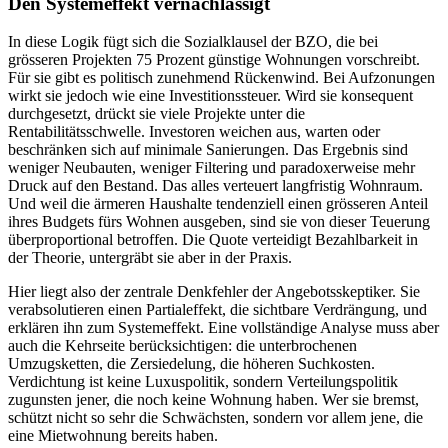
Den Systemeffekt vernachlässigt
In diese Logik fügt sich die Sozialklausel der BZO, die bei
grösseren Projekten 75 Prozent günstige Wohnungen vorschreibt.
Für sie gibt es politisch zunehmend Rückenwind. Bei Aufzonungen
wirkt sie jedoch wie eine Investitionssteuer. Wird sie konsequent
durchgesetzt, drückt sie viele Projekte unter die
Rentabilitätsschwelle. Investoren weichen aus, warten oder
beschränken sich auf minimale Sanierungen. Das Ergebnis sind
weniger Neubauten, weniger Filtering und paradoxerweise mehr
Druck auf den Bestand. Das alles verteuert langfristig Wohnraum.
Und weil die ärmeren Haushalte tendenziell einen grösseren Anteil
ihres Budgets fürs Wohnen ausgeben, sind sie von dieser Teuerung
überproportional betroffen. Die Quote verteidigt Bezahlbarkeit in
der Theorie, untergräbt sie aber in der Praxis.
Hier liegt also der zentrale Denkfehler der Angebotsskeptiker. Sie
verabsolutieren einen Partialeffekt, die sichtbare Verdrängung, und
erklären ihn zum Systemeffekt. Eine vollständige Analyse muss aber
auch die Kehrseite berücksichtigen: die unterbrochenen
Umzugsketten, die Zersiedelung, die höheren Suchkosten.
Verdichtung ist keine Luxuspolitik, sondern Verteilungspolitik
zugunsten jener, die noch keine Wohnung haben. Wer sie bremst,
schützt nicht so sehr die Schwächsten, sondern vor allem jene, die
eine Mietwohnung bereits haben.