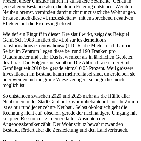
Prozent dieser Umzüge führen in günstigere Segmente. Genau in
jene älteren Bestände also, die durch Filtering entstehen. Wer den
Neubau bremst, verhindert damit nicht nur zusätzliche Wohnungen.
Er kappt auch diese «Umzugsketten», mit entsprechend negativen
Effekten auf die Erschwinglichkeit.
Wie tief ein Eingriff in diesen Kreislauf wirkt, zeigt das Beispiel
Genf. Seit 1983 limitiert die «Loi sur les démolitions,
transformations et rénovations» (LDTR) die Mieten nach Umbau.
Selbst im Zentrum liegen diese bei rund 190 Franken pro
Quadratmeter und Jahr. Das ist weniger als in ländlichen Gebieten
des Juras. Die Folgen sind sichtbar. Die Abbruchrate in der Stadt
Genf liegt seit 2010 bei gerade einmal 0,05 Prozent. Weil grössere
Investitionen im Bestand kaum mehr rentabel sind, unterbleiben sie
oder werden auf die grüne Wiese verlagert, solange dies noch
möglich ist.
So entstanden zwischen 2020 und 2023 mehr als die Hälfte aller
Neubauten in der Stadt Genf auf zuvor unbebautem Land. In Zürich
ist es nur rund jeder zehnte Neubau. Selbst ökologisch geht die
Rechnung nicht auf, obschon gerade der nachhaltigere Umgang mit
knappen Ressourcen zu den erklärten Absichten der
Angebotsskeptiker zählt. Der Wohnschutz bewahrt zwar den
Bestand, fördert aber die Zersiedelung und den Landverbrauch.