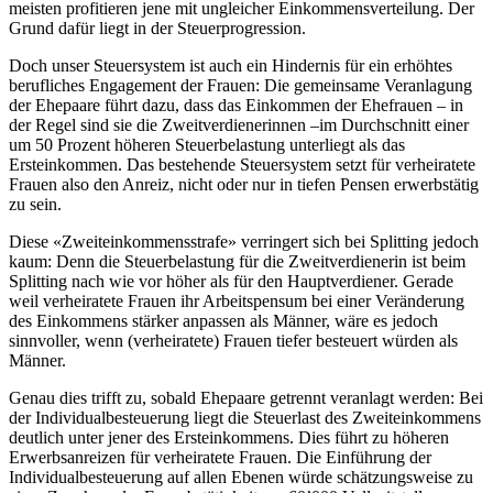
meisten profitieren jene mit ungleicher Einkommensverteilung. Der
Grund dafür liegt in der Steuerprogression.
Doch unser Steuersystem ist auch ein Hindernis für ein erhöhtes
berufliches Engagement der Frauen: Die gemeinsame Veranlagung
der Ehepaare führt dazu, dass das Einkommen der Ehefrauen – in
der Regel sind sie die Zweitverdienerinnen –im Durchschnitt einer
um 50 Prozent höheren Steuerbelastung unterliegt als das
Ersteinkommen. Das bestehende Steuersystem setzt für verheiratete
Frauen also den Anreiz, nicht oder nur in tiefen Pensen erwerbstätig
zu sein.
Diese «Zweiteinkommensstrafe» verringert sich bei Splitting jedoch
kaum: Denn die Steuerbelastung für die Zweitverdienerin ist beim
Splitting nach wie vor höher als für den Hauptverdiener. Gerade
weil verheiratete Frauen ihr Arbeitspensum bei einer Veränderung
des Einkommens stärker anpassen als Männer, wäre es jedoch
sinnvoller, wenn (verheiratete) Frauen tiefer besteuert würden als
Männer.
Genau dies trifft zu, sobald Ehepaare getrennt veranlagt werden: Bei
der Individualbesteuerung liegt die Steuerlast des Zweiteinkommens
deutlich unter jener des Ersteinkommens. Dies führt zu höheren
Erwerbsanreizen für verheiratete Frauen. Die Einführung der
Individualbesteuerung auf allen Ebenen würde schätzungsweise zu