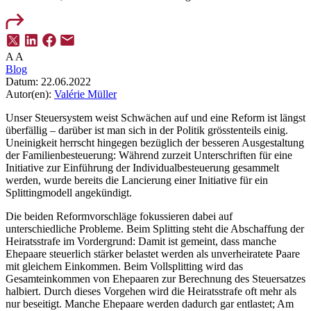
A
A
Blog
Datum:
22.06.2022
Autor(en):
Valérie Müller
Unser Steuersystem weist Schwächen auf und eine Reform ist längst
überfällig – darüber ist man sich in der Politik grösstenteils einig.
Uneinigkeit herrscht hingegen bezüglich der besseren Ausgestaltung
der Familienbesteuerung: Während zurzeit Unterschriften für eine
Initiative zur Einführung der Individualbesteuerung gesammelt
werden, wurde bereits die Lancierung einer Initiative für ein
Splittingmodell angekündigt.
Die beiden Reformvorschläge fokussieren dabei auf
unterschiedliche Probleme. Beim Splitting steht die Abschaffung der
Heiratsstrafe im Vordergrund: Damit ist gemeint, dass manche
Ehepaare steuerlich stärker belastet werden als unverheiratete Paare
mit gleichem Einkommen. Beim Vollsplitting wird das
Gesamteinkommen von Ehepaaren zur Berechnung des Steuersatzes
halbiert. Durch dieses Vorgehen wird die Heiratsstrafe oft mehr als
nur beseitigt. Manche Ehepaare werden dadurch gar entlastet; Am