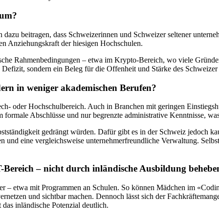
tum?
dazu beitragen, dass Schweizerinnen und Schweizer seltener unternehm
rken Anziehungskraft der hiesigen Hochschulen.
ische Rahmenbedingungen – etwa im Krypto-Bereich, wo viele Gründer
 Defizit, sondern ein Beleg für die Offenheit und Stärke des Schweizer
ndern in weniger akademischen Berufen?
ech- oder Hochschulbereich. Auch in Branchen mit geringen Einstiegsh
m formale Abschlüsse und nur begrenzte administrative Kenntnisse, was d
tständigkeit gedrängt würden. Dafür gibt es in der Schweiz jedoch kau
 und eine vergleichsweise unternehmerfreundliche Verwaltung. Selbstst
-Bereich – nicht durch inländische Ausbildung behebe
ächer – etwa mit Programmen an Schulen. So können Mädchen im «Codi
etzen und sichtbar machen. Dennoch lässt sich der Fachkräftemangel 
 das inländische Potenzial deutlich.