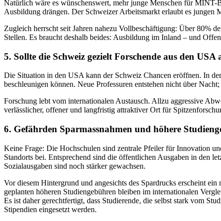
Natürlich wäre es wünschenswert, mehr junge Menschen für MINT-Be
Ausbildung drängen. Der Schweizer Arbeitsmarkt erlaubt es jungen Me
Zugleich herrscht seit Jahren nahezu Vollbeschäftigung: Über 80% der
Stellen. Es braucht deshalb beides: Ausbildung im Inland – und Offen
5. Sollte die Schweiz gezielt Forschende aus den US
Die Situation in den USA kann der Schweiz Chancen eröffnen. In der V
beschleunigen können. Neue Professuren entstehen nicht über Nacht;
Forschung lebt vom internationalen Austausch. Allzu aggressive Abw
verlässlicher, offener und langfristig attraktiver Ort für Spitzenforschun
6. Gefährden Sparmassnahmen und höhere Studiengeb
Keine Frage: Die Hochschulen sind zentrale Pfeiler für Innovation u
Standorts bei. Entsprechend sind die öffentlichen Ausgaben in den let
Sozialausgaben sind noch stärker gewachsen.
Vor diesem Hintergrund und angesichts des Spardrucks erscheint ein 
geplanten höheren Studiengebühren bleiben im internationalen Vergl
Es ist daher gerechtfertigt, dass Studierende, die selbst stark vom Stu
Stipendien eingesetzt werden.