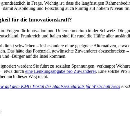
 grundsätzlich in Frage. Wichtig ist, dass die langfristigen Rahmenbedi
en – damit Ausbildung und Forschung auch künftig auf hohem Niveau fi
keit für die Innovationskraft?
rbare Folgen für Innovation und Unternehmertum in der Schweiz. Die g
chland, Frankreich und Italien sind für rund die Hälfte aller auslän
direkt schwächen – insbesondere ohne geeignete Alternativen, etwa er
en. Das hätte das Potenzial, gewünschte Zuwanderer abzuschrecken – 
 und -Bürger auf die Insel kommen.
gnoriert werden: Sie führt zu sozialen Spannungen, verknappt Wohnraum
g – etwa durch
eine Lenkungsabgabe pro Zuwanderer
. Eine solche Pr
er auch dieser Weg nicht.
ew auf dem KMU Portal des Staatssekretariats für Wirtschaft Seco
ersc
uf