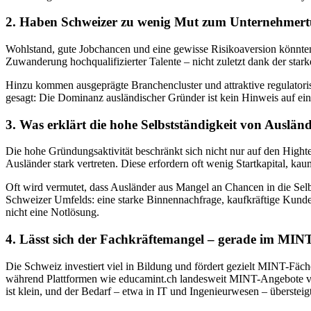
2. Haben Schweizer zu wenig Mut zum Unternehmer
Wohlstand, gute Jobchancen und eine gewisse Risikoaversion könnten 
Zuwanderung hochqualifizierter Talente – nicht zuletzt dank der sta
Hinzu kommen ausgeprägte Branchencluster und attraktive regulator
gesagt: Die Dominanz ausländischer Gründer ist kein Hinweis auf ein
3. Was erklärt die hohe Selbstständigkeit von Auslä
Die hohe Gründungsaktivität beschränkt sich nicht nur auf den Hight
Ausländer stark vertreten. Diese erfordern oft wenig Startkapital, kau
Oft wird vermutet, dass Ausländer aus Mangel an Chancen in die Selbs
Schweizer Umfelds: eine starke Binnennachfrage, kaufkräftige Kunden
nicht eine Notlösung.
4. Lässt sich der Fachkräftemangel – gerade im MINT
Die Schweiz investiert viel in Bildung und fördert gezielt MINT-F
während Plattformen wie educamint.ch landesweit MINT-Angebote vern
ist klein, und der Bedarf – etwa in IT und Ingenieurwesen – übersteigt