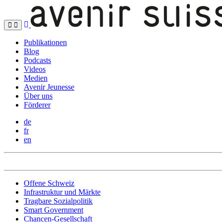
Publikationen
Blog
Podcasts
Videos
Medien
Avenir Jeunesse
Über uns
Förderer
de
fr
en
Offene Schweiz
Infrastruktur und Märkte
Tragbare Sozialpolitik
Smart Government
Chancen-Gesellschaft