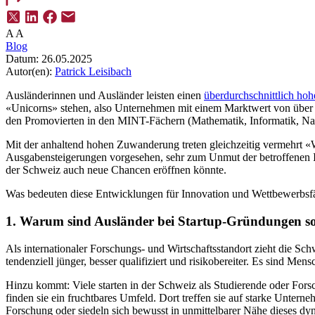
A
A
Blog
Datum:
26.05.2025
Autor(en):
Patrick Leisibach
Ausländerinnen und Ausländer leisten einen
überdurchschnittlich hoh
«Unicorns» stehen, also Unternehmen mit einem Marktwert von über ei
den Promovierten in den MINT-Fächern (Mathematik, Informatik, Nat
Mit der anhaltend hohen Zuwanderung treten gleichzeitig vermehrt «
Ausgabensteigerungen vorgesehen, sehr zum Unmut der betroffenen I
der Schweiz auch neue Chancen eröffnen könnte.
Was bedeuten diese Entwicklungen für Innovation und Wettbewerbsfä
1. Warum sind Ausländer bei Startup-Gründungen so 
Als internationaler Forschungs- und Wirtschaftsstandort zieht die Schw
tendenziell jünger, besser qualifiziert und risikobereiter. Es sind Me
Hinzu kommt: Viele starten in der Schweiz als Studierende oder For
finden sie ein fruchtbares Umfeld. Dort treffen sie auf starke Unter
Forschung oder siedeln sich bewusst in unmittelbarer Nähe dieses d