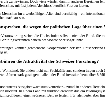
rufe zu gewinnen. Doch viele würden dann in anderen Bereichen feh
nschen, mit fast jedem Abschluss beruflich Fuss zu fassen.
 Menschen im erwerbsfähigen Alter sind berufstätig – ein international
heit nach aussen.
A ansprechen, die wegen der politischen Lage über ein
erantwortung stehen die Hochschulen selbst – nicht der Bund. Sie müss
 Berufungsverfahren dauern oft Monate oder sogar Jahre.
erbungen könnten gewachsene Kooperationen belasten. Entscheidend is
g ist.
ühren die Attraktivität der Schweizer Forschung?
nd Wohlstand. Sie bilden nicht nur Fachkräfte aus, sondern tragen auc
zten Jahren stark gestiegen – allein der Bund investiert heute über 8 M
moderateres Ausgabenwachstum vertretbar – zumal in anderen Bereichen
eich moderat. In einem Land mit funktionierendem dualem Bildungssyst
dium profitieren, einen grösseren Beitrag leisten. Für talentierte, aber