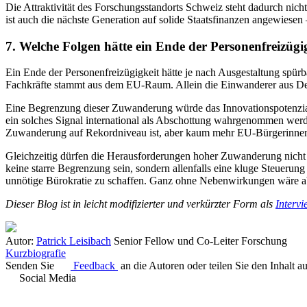
Die Attraktivität des Forschungsstandorts Schweiz steht dadurch nicht
ist auch die nächste Generation auf solide Staatsfinanzen angewies
7. Welche Folgen hätte ein Ende der Personenfreizügig
Ein Ende der Personenfreizügigkeit hätte je nach Ausgestaltung spü
Fachkräfte stammt aus dem EU-Raum. Allein die Einwanderer aus Deuts
Eine Begrenzung dieser Zuwanderung würde das Innovationspotenzial 
ein solches Signal international als Abschottung wahrgenommen werd
Zuwanderung auf Rekordniveau ist, aber kaum mehr EU-Bürgerinnen
Gleichzeitig dürfen die Herausforderungen hoher Zuwanderung nicht i
keine starre Begrenzung sein, sondern allenfalls eine kluge Steuerun
unnötige Bürokratie zu schaffen. Ganz ohne Nebenwirkungen wäre ab
Dieser Blog ist in leicht modifizierter und verkürzter Form als
Intervi
Autor:
Patrick Leisibach
Senior Fellow und Co-Leiter Forschung
Kurzbiografie
Senden Sie
Feedback
an die Autoren oder teilen Sie den Inhalt a
Social Media