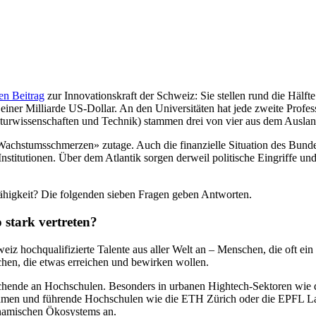
en Beitrag
zur Innovationskraft der Schweiz: Sie stellen rund die Hälft
ner Milliarde US-Dollar. An den Universitäten hat jede zweite Profess
urwissenschaften und Technik) stammen drei von vier aus dem Auslan
Wachstumsschmerzen» zutage. Auch die finanzielle Situation des Bunde
nstitutionen. Über dem Atlantik sorgen derweil politische Eingriffe
higkeit? Die folgenden sieben Fragen geben Antworten.
stark vertreten?
eiz hochqualifizierte Talente aus aller Welt an – Menschen, die oft ein
nschen, die etwas erreichen und bewirken wollen.
schende an Hochschulen. Besonders in urbanen Hightech-Sektoren wie d
nehmen und führende Hochschulen wie die ETH Zürich oder die EPFL Laus
ynamischen Ökosystems an.