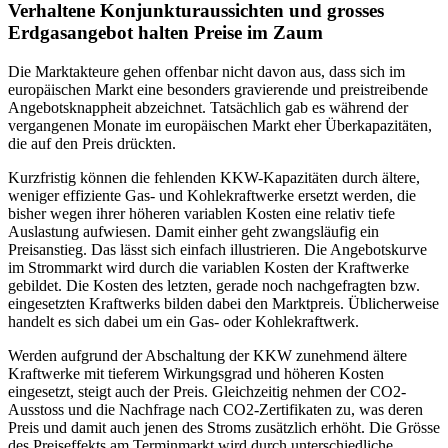
Verhaltene Konjunkturaussichten und grosses
Erdgasangebot halten Preise im Zaum
Die Marktakteure gehen offenbar nicht davon aus, dass sich im
europäischen Markt eine besonders gravierende und preistreibende
Angebotsknappheit abzeichnet. Tatsächlich gab es während der
vergangenen Monate im europäischen Markt eher Überkapazitäten,
die auf den Preis drückten.
Kurzfristig können die fehlenden KKW-Kapazitäten durch ältere,
weniger effiziente Gas- und Kohlekraftwerke ersetzt werden, die
bisher wegen ihrer höheren variablen Kosten eine relativ tiefe
Auslastung aufwiesen. Damit einher geht zwangsläufig ein
Preisanstieg. Das lässt sich einfach illustrieren. Die Angebotskurve
im Strommarkt wird durch die variablen Kosten der Kraftwerke
gebildet. Die Kosten des letzten, gerade noch nachgefragten bzw.
eingesetzten Kraftwerks bilden dabei den Marktpreis. Üblicherweise
handelt es sich dabei um ein Gas- oder Kohlekraftwerk.
Werden aufgrund der Abschaltung der KKW zunehmend ältere
Kraftwerke mit tieferem Wirkungsgrad und höheren Kosten
eingesetzt, steigt auch der Preis. Gleichzeitig nehmen der CO2-
Ausstoss und die Nachfrage nach CO2-Zertifikaten zu, was deren
Preis und damit auch jenen des Stroms zusätzlich erhöht. Die Grösse
des Preiseffekts am Terminmarkt wird durch unterschiedliche