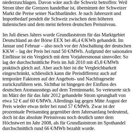
niederzuschlagen. Davon wäre auch die Schweiz betroffen: Weil
Strom über die Grenzen handelbar ist, übernimmt der Schweizer
Markt die Preise seiner Nachbarländer. Je nach Jahreszeit und
Importbedarf pendelt die Schweiz zwischen dem höheren
italienischen und dem meist tieferen deutschen Preisniveau.
Im Juli dieses Jahres wurde Grundlaststrom für das Marktgebiet
Deutschland an der Börse EEX bei 46,4 €/KWh gehandelt. Im
Januar und Februar – also noch vor der Abschaltung der deutschen
KKW – lag der Preis bei rund 50 €/MWh. Aufgrund der saisonalen
Einflüsse ist ein Vergleich mit dem Vorjahresmonat sinnvoller. So
lag der durchschnittliche Preis im Juli 2010 mit 45,8 €/MWh
praktisch gleich auf. Aber auch hier ist die Vergleichbarkeit
eingeschränkt, schliesslich kann die Preisdifferenz auch auf
temporäre Faktoren auf der Angebots- und Nachfrageseite
zurückzuführen sein. Sichtbar ist hingegen der Einfluss des
deutschen Atomausstiegs auf dem Terminmarkt. So verteuerte sich
im März der für das Jahr 2012 gehandelte Strom sprunghaft von
etwa 52 € auf 60 €/MWh. Allerdings lag gegen Mitte August der
Preis wieder etwas tiefer bei rund 57 €/MWh. Zwar ist der
prozentuale Preisanstieg gegenüber dem Jahresanfang bedeutend,
doch ist das absolute Preisniveau noch deutlich unter dem
Höchstwert im Jahr 2008, als für Grundlaststrom im Spothandel
durchschnittlich rund 66 €/MWh bezahlt wurde.