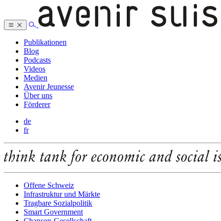
Publikationen
Blog
Podcasts
Videos
Medien
Avenir Jeunesse
Über uns
Förderer
de
fr
Offene Schweiz
Infrastruktur und Märkte
Tragbare Sozialpolitik
Smart Government
Chancen-Gesellschaft