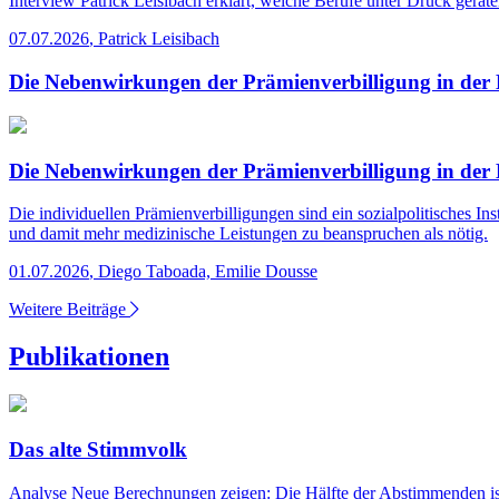
Interview
Patrick Leisibach erklärt, welche Berufe unter Druck gerat
07.07.2026
,
Patrick Leisibach
Die Nebenwirkungen der Prämienverbilligung in der
Die Nebenwirkungen der Prämienverbilligung in der
Die individuellen Prämienverbilligungen sind ein sozialpolitisches I
und damit mehr medizinische Leistungen zu beanspruchen als nötig.
01.07.2026
,
Diego Taboada, Emilie Dousse
Weitere Beiträge
Publikationen
Das alte Stimmvolk
Analyse
Neue Berechnungen zeigen: Die Hälfte der Abstimmenden ist 6