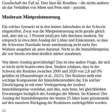
Gesellschaft der Fall ist. Dies lässt die Renditen – die nichts anderes
als das Verhältnis von Miete und Preis sind – purzeln.
Moderate Mietpreisteuerung
Ein solches Szenario ist in den letzten Jahrzehnten in der Schweiz
eingetroffen. Zwar war die Mietpreisteuerung nicht gerade gleich
null, aber mit ca. 1 Prozent (real) pro Jahr durchaus moderat. Sie
entsprach in etwa dem Anstieg der Löhne und Einkommen, so dass
die Schweizer Haushalte heute anteilsmässig nicht mehr fürs
Wohnen ausgeben als anno dazumal. Nicht so die Immobilienpreise,
die wie bereits erwähnt deutlich stärker zunahmen.
War dieser Anstieg gerechtfertigt? Das ist eine andere Frage, die sich
so leicht nicht beantworten lässt. Studien schätzen, dass in der
Schweiz der Realzins zwischen 2000 und 2020 von 2,8 auf 0%
gefallen ist (Hauzenberger et al., 2021). Der Realzins stellt eine
wichtige Komponente der Immobilienrenditen dar. Ein solcher
Zinsrückgang ist mit einer Verdoppelung der (realen)
Immobilienpreise vereinbar, und dies, nota bene, bei gleichbleiben
Erwartungen bezüglich des Anstieges der Mieten. Im Klartext: Der
Anstieg der Immobilienpreise der letzten 25 Jahre kann grösstenteils
auf den massiven Rückgang der Realzinsen zurückgeführt werden.