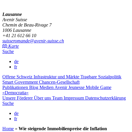
Lausanne
Avenir Suisse
Chemin de Beau-Rivage 7
1006 Lausanne
+41 21 612 66 10
suisseromande@avenir-suisse.ch
Karte
Suche
de
fr
Offene Schweiz
Infrastruktur und Märkte
Tragbare Sozialpolitik
Smart Government
Chancen-Gesellschaft
Publikationen
Blog
Medien
Avenir Jeunesse
Mobile Game
«Democratia»
Unsere Förderer
Über uns
Team
Impressum
Datenschutzerklärung
Suche
de
fr
Home
»
Wie steigende Immobilienpreise die Inflation