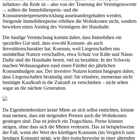
inflation» die Rede ist – also von der Teuerung der Vermögenswerte
–, sollten die Immobilienpreis- und die
Konsumentenpreisentwicklung auseinandergehalten werden.
Steigende Immobilienpreise erhöhen die Wohnkosten nicht, sondern
bewirken einen Anstieg des Vermögens der Haushalte.
Die häufige Vermischung kommt daher, dass Immobilien ein
spezielles Gut sind, dass sowohl Konsum- als auch
Investitionscharakter hat. Konsum, weil Liegenschaften uns
unmittelbar Nutzen verschaffen, etwa Schutz vor Kälte und Nässe.
Dafür sind die Haushalte bereit, viel zu bezahlen: In der Schweiz
machen Wohnausgaben rund einen Fünftel des jährlichen
Konsumbudgets aus. Der investive Nutzen kommt hingegen daher,
dass Liegenschaften beständig sind: Sie erlauben, momentan nicht
benötigte Kaufkraft in die Zukunft zu verschieben – nicht selten
sogar an die nächste Generation.
Da Eigenheimbesitzer keine Miete an sich selbst entrichten, könnte
man meinen, dass mit steigenden Preisen auch die Wohnkosten
gestiegen sind. Das ist jedoch ein Trugschluss. Preise können
steigen, ohne dass sich die Mieten verteuern. Das ist beispielsweise
der Fall, wenn der Wert des künftigen Konsums (im Vergleich zum
heutigen Konsum) steigt, wie dies typischerweise in einer alternden