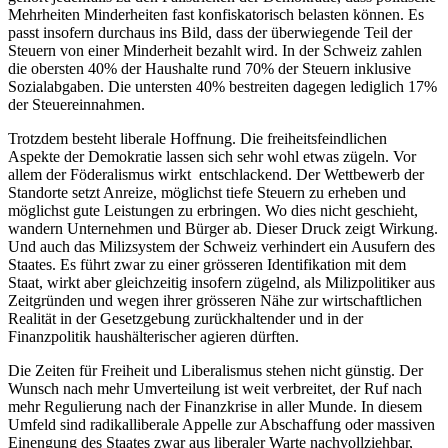
Mehrheiten Minderheiten fast konfiskatorisch belasten können. Es
passt insofern durchaus ins Bild, dass der überwiegende Teil der
Steuern von einer Minderheit bezahlt wird. In der Schweiz zahlen
die obersten 40% der Haushalte rund 70% der Steuern inklusive
Sozialabgaben. Die untersten 40% bestreiten dagegen lediglich 17%
der Steuereinnahmen.
Trotzdem besteht liberale Hoffnung. Die freiheitsfeindlichen
Aspekte der Demokratie lassen sich sehr wohl etwas zügeln. Vor
allem der Föderalismus
wirkt entschlackend. Der Wettbewerb der
Standorte setzt Anreize, möglichst tiefe Steuern zu erheben und
möglichst gute Leistungen zu erbringen. Wo dies nicht geschieht,
wandern Unternehmen und Bürger ab. Dieser Druck zeigt Wirkung.
Und auch das Milizsystem der Schweiz verhindert ein Ausufern des
Staates. Es führt zwar zu einer grösseren Identifikation mit dem
Staat, wirkt aber gleichzeitig insofern zügelnd, als Milizpolitiker aus
Zeitgründen und wegen ihrer grösseren Nähe zur wirtschaftlichen
Realität in der Gesetzgebung zurückhaltender und in der
Finanzpolitik haushälterischer agieren dürften.
Die Zeiten für Freiheit und Liberalismus stehen nicht günstig. Der
Wunsch nach mehr Umverteilung ist weit verbreitet, der Ruf nach
mehr Regulierung nach der Finanzkrise in aller Munde. In diesem
Umfeld sind radikalliberale Appelle zur Abschaffung oder massiven
Einengung des Staates zwar aus liberaler Warte nachvollziehbar,