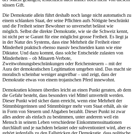
süssen Gift.
Die Demokratie allein führt deshalb noch lange nicht automatisch zu
einem schlanken Staat, der seine Pflichten aufs Nötigste beschränkt
und die Freiheit seiner Bewohner so unversehrt belässt wie
möglich. Selbst die direkte Demokratie, wie sie die Schweiz kennt,
ist nicht per se Garant für eine möglichst grosse Freiheit. Es liegt ja
in der Natur des Systems, dass eine Mehrheit die Freiheit einer
Minderheit praktisch ebenso massiv beschneiden kann wie eine
Diktator. Und dazu kommt, dass solche Entscheide zulasten von
Minderheiten – ob Minarett-Verbote,
Zweitwohnungsbeschränkungen oder Reichensteuern – mit der
Aura der demokratischen Legitimation umgeben sind. Das macht sie
moralisch scheinbar weniger angreifbar – und zeigt, dass der
Demokratie etwas von einem trojanischen Pferd innewohnt.
Demokratien können überdies leicht an einen Punkt geraten, ab dem
die Gefahr besteht, dass besonders viel Mittel umverteilt werden.
Dieser Punkt wird sicher dann erreicht, wenn eine Mehrheit der
Stimmbürgerinnen und Stimmbürger mehr vom Staat erhält, als sie
in Form von Steuern und Abgaben bezahlt. Dieser Punkt ist zwar
alles andere als einfach zu bestimmen, unter anderem weil ein
Mensch in seinem Leben verschiedene Einkommenssituationen
durchläuft und je nachdem belastet oder subventioniert wird, aber es
gehört jedenfalls zu den Fallstricken der Demokratie, dass politische