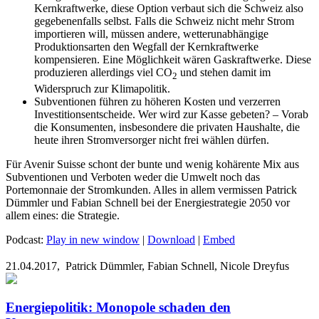
Kernkraftwerke, diese Option verbaut sich die Schweiz also
gegebenenfalls selbst. Falls die Schweiz nicht mehr Strom
importieren will, müssen andere, wetterunabhängige
Produktionsarten den Wegfall der Kernkraftwerke
kompensieren. Eine Möglichkeit wären Gaskraftwerke. Diese
produzieren allerdings viel CO
und stehen damit im
2
Widerspruch zur Klimapolitik.
Subventionen führen zu höheren Kosten und verzerren
Investitionsentscheide. Wer wird zur Kasse gebeten? – Vorab
die Konsumenten, insbesondere die privaten Haushalte, die
heute ihren Stromversorger nicht frei wählen dürfen.
Für Avenir Suisse schont der bunte und wenig kohärente Mix aus
Subventionen und Verboten weder die Umwelt noch das
Portemonnaie der Stromkunden. Alles in allem vermissen Patrick
Dümmler und Fabian Schnell bei der Energiestrategie 2050 vor
allem eines: die Strategie.
Podcast:
Play in new window
|
Download
|
Embed
21.04.2017,
Patrick Dümmler, Fabian Schnell, Nicole Dreyfus
Energiepolitik: Monopole schaden den