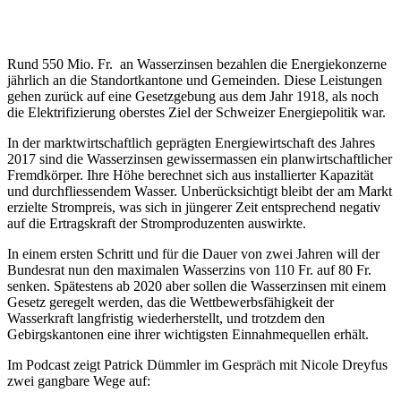
Rund 550 Mio. Fr. an Wasserzinsen bezahlen die Energiekonzerne
jährlich an die Standortkantone und Gemeinden. Diese Leistungen
gehen zurück auf eine Gesetzgebung aus dem Jahr 1918, als noch
die Elektrifizierung oberstes Ziel der Schweizer Energiepolitik war.
In der marktwirtschaftlich geprägten Energiewirtschaft des Jahres
2017 sind die Wasserzinsen gewissermassen ein planwirtschaftlicher
Fremdkörper. Ihre Höhe berechnet sich aus installierter Kapazität
und durchfliessendem Wasser. Unberücksichtigt bleibt der am Markt
erzielte Strompreis, was sich in jüngerer Zeit entsprechend negativ
auf die Ertragskraft der Stromproduzenten auswirkte.
In einem ersten Schritt und für die Dauer von zwei Jahren will der
Bundesrat nun den maximalen Wasserzins von 110 Fr. auf 80 Fr.
senken. Spätestens ab 2020 aber sollen die Wasserzinsen mit einem
Gesetz geregelt werden, das die Wettbewerbsfähigkeit der
Wasserkraft langfristig wiederherstellt, und trotzdem den
Gebirgskantonen eine ihrer wichtigsten Einnahmequellen erhält.
Im Podcast zeigt Patrick Dümmler im Gespräch mit Nicole Dreyfus
zwei gangbare Wege auf: