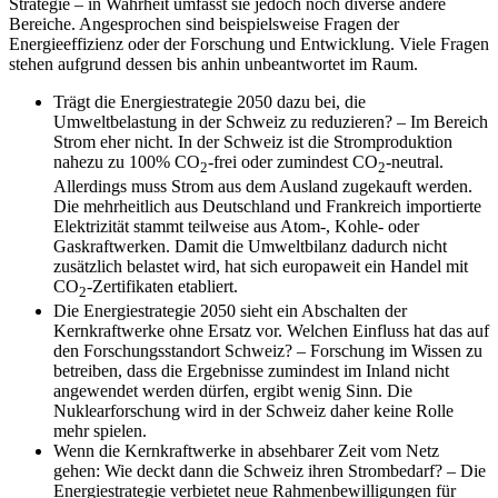
Strategie – in Wahrheit umfasst sie jedoch noch diverse andere
Bereiche. Angesprochen sind beispielsweise Fragen der
Energieeffizienz oder der Forschung und Entwicklung. Viele Fragen
stehen aufgrund dessen bis anhin unbeantwortet im Raum.
Trägt die Energiestrategie 2050 dazu bei, die
Umweltbelastung in der Schweiz zu reduzieren? – Im Bereich
Strom eher nicht. In der Schweiz ist die Stromproduktion
nahezu zu 100% CO
-frei oder zumindest CO
-neutral.
2
2
Allerdings muss Strom aus dem Ausland zugekauft werden.
Die mehrheitlich aus Deutschland und Frankreich importierte
Elektrizität stammt teilweise aus Atom-, Kohle- oder
Gaskraftwerken. Damit die Umweltbilanz dadurch nicht
zusätzlich belastet wird, hat sich europaweit ein Handel mit
CO
-Zertifikaten etabliert.
2
Die Energiestrategie 2050 sieht ein Abschalten der
Kernkraftwerke ohne Ersatz vor. Welchen Einfluss hat das auf
den Forschungsstandort Schweiz? – Forschung im Wissen zu
betreiben, dass die Ergebnisse zumindest im Inland nicht
angewendet werden dürfen, ergibt wenig Sinn. Die
Nuklearforschung wird in der Schweiz daher keine Rolle
mehr spielen.
Wenn die Kernkraftwerke in absehbarer Zeit vom Netz
gehen: Wie deckt dann die Schweiz ihren Strombedarf? – Die
Energiestrategie verbietet neue Rahmenbewilligungen für