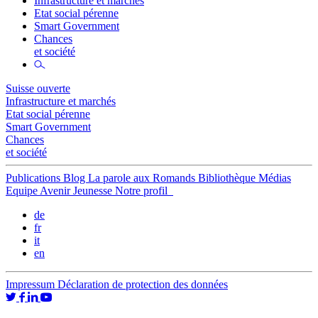
Infrastructure et marchés
Etat social pérenne
Smart Government
Chances
et société
Suisse ouverte
Infrastructure et marchés
Etat social pérenne
Smart Government
Chances
et société
Publications
Blog
La parole aux Romands
Bibliothèque
Médias
Equipe
Avenir Jeunesse
Notre profil
de
fr
it
en
Impressum
Déclaration de protection des données