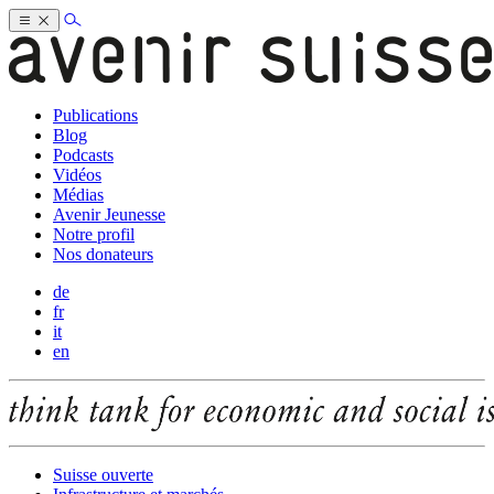
Publications
Blog
Podcasts
Vidéos
Médias
Avenir Jeunesse
Notre profil
Nos donateurs
de
fr
it
en
Suisse ouverte