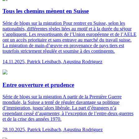
Tous les chemins mènent en Suisse
Série de blogs sur la migration
Pour rentrer en Suisse, selon les
nationalités, différentes règles liées au motif et à la durée du séjour
s’appliquent. Les ressortissants de l’Union européenne et de l’AELE
ont un accès prioritaire et sans entrave au marché du travail suisse.
La migration de main-d’œuvre en provenance de pays tiers est
toutefois strictement régulée et soumise à des contingents.
14.11.2025
,
Patrick Leisibach, Agustina Rodriguez
Entre ouverture et prudence
Série de blogs sur la migration
A partir de la Première Guerre
mondiale, la Suisse a tenté de réguler davantage sa politique
d’immigration, jusqu’alors libérale. La part d’étrangers n’a
cependant cessé d’augmenter, à l’exception de l’entre-deux-guerres
et de la crise des années 1970.
28.10.2025
,
Patrick Leisibach, Agustina Rodriguez