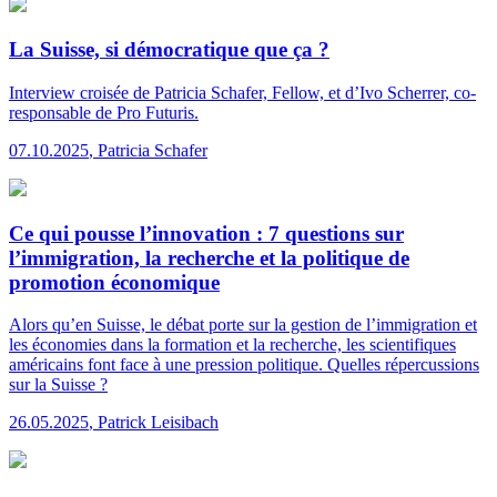
La Suisse, si démocratique que ça ?
Interview
croisée de Patricia Schafer, Fellow, et d’Ivo Scherrer, co-
responsable de Pro Futuris.
07.10.2025
,
Patricia Schafer
Ce qui pousse l’innovation : 7 questions sur
l’immigration, la recherche et la politique de
promotion économique
Alors qu’en Suisse, le débat porte sur la gestion de l’immigration et
les économies dans la formation et la recherche, les scientifiques
américains font face à une pression politique. Quelles répercussions
sur la Suisse ?
26.05.2025
,
Patrick Leisibach