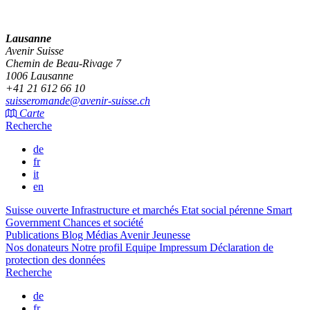
Lausanne
Avenir Suisse
Chemin de Beau-Rivage 7
1006 Lausanne
+41 21 612 66 10
suisseromande@avenir-suisse.ch
Carte
Recherche
de
fr
it
en
Suisse ouverte
Infrastructure et marchés
Etat social pérenne
Smart
Government
Chances et société
Publications
Blog
Médias
Avenir Jeunesse
Nos donateurs
Notre profil
Equipe
Impressum
Déclaration de
protection des données
Recherche
de
fr