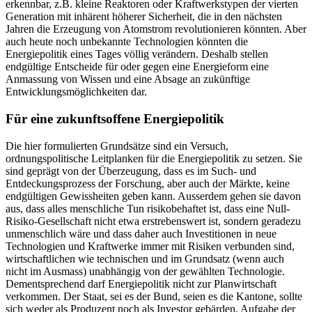
erkennbar, z.B. kleine Reaktoren oder Kraftwerkstypen der vierten
Generation mit inhärent höherer Sicherheit, die in den nächsten
Jahren die Erzeugung von Atomstrom revolutionieren könnten. Aber
auch heute noch unbekannte Technologien könnten die
Energiepolitik eines Tages völlig verändern. Deshalb stellen
endgültige Entscheide für oder gegen eine Energieform eine
Anmassung von Wissen und eine Absage an zukünftige
Entwicklungsmöglichkeiten dar.
Für eine zukunftsoffene Energiepolitik
Die hier formulierten Grundsätze sind ein Versuch,
ordnungspolitische Leitplanken für die Energiepolitik zu setzen. Sie
sind geprägt von der Überzeugung, dass es im Such- und
Entdeckungsprozess der Forschung, aber auch der Märkte, keine
endgültigen Gewissheiten geben kann. Ausserdem gehen sie davon
aus, dass alles menschliche Tun risikobehaftet ist, dass eine Null-
Risiko-Gesellschaft nicht etwa erstrebenswert ist, sondern geradezu
unmenschlich wäre und dass daher auch Investitionen in neue
Technologien und Kraftwerke immer mit Risiken verbunden sind,
wirtschaftlichen wie technischen und im Grundsatz (wenn auch
nicht im Ausmass) unabhängig von der gewählten Technologie.
Dementsprechend darf Energiepolitik nicht zur Planwirtschaft
verkommen. Der Staat, sei es der Bund, seien es die Kantone, sollte
sich weder als Produzent noch als Investor gebärden. Aufgabe der