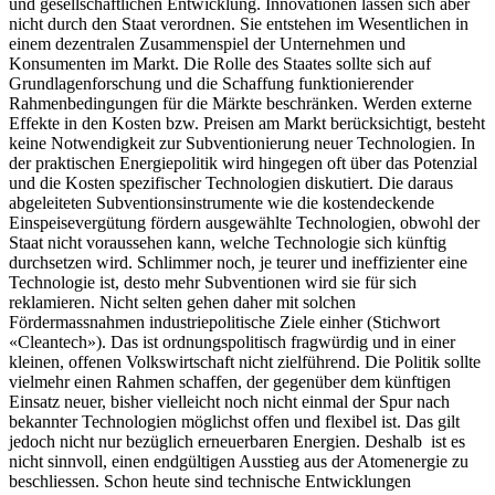
und gesellschaftlichen Entwicklung. Innovationen lassen sich aber
nicht durch den Staat verordnen. Sie entstehen im Wesentlichen in
einem dezentralen Zusammenspiel der Unternehmen und
Konsumenten im Markt. Die Rolle des Staates sollte sich auf
Grundlagenforschung und die Schaffung funktionierender
Rahmenbedingungen für die Märkte beschränken. Werden externe
Effekte in den Kosten bzw. Preisen am Markt berücksichtigt, besteht
keine Notwendigkeit zur Subventionierung neuer Technologien. In
der praktischen Energiepolitik wird hingegen oft über das Potenzial
und die Kosten spezifischer Technologien diskutiert. Die daraus
abgeleiteten Subventionsinstrumente wie die kostendeckende
Einspeisevergütung fördern ausgewählte Technologien, obwohl der
Staat nicht voraussehen kann, welche Technologie sich künftig
durchsetzen wird. Schlimmer noch, je teurer und ineffizienter eine
Technologie ist, desto mehr Subventionen wird sie für sich
reklamieren. Nicht selten gehen daher mit solchen
Fördermassnahmen industriepolitische Ziele einher (Stichwort
«Cleantech»). Das ist ordnungspolitisch fragwürdig und in einer
kleinen, offenen Volkswirtschaft nicht zielführend. Die Politik sollte
vielmehr einen Rahmen schaffen, der gegenüber dem künftigen
Einsatz neuer, bisher vielleicht noch nicht einmal der Spur nach
bekannter Technologien möglichst offen und flexibel ist. Das gilt
jedoch nicht nur bezüglich erneuerbaren Energien. Deshalb ist es
nicht sinnvoll, einen endgültigen Ausstieg aus der Atomenergie zu
beschliessen. Schon heute sind technische Entwicklungen