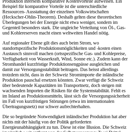
Produktion ihrerseits komparative Kostenvorteile aufweisen. Ein
Beispiel für komparative Vorteile ist die unterschiedliche
Ressourcen- Ausstattung der einzelnen Volkswirtschaften
(Heckscher-Ohlin-Theorem). Deshalb gelten diese theoretischen
Überlegungen bei der Energie nicht etwa weniger, sondern im
Gegenteil besonders stark. Die ungleiche Verteilung von Öl-, Gas-
und Kohlereserven macht einen weltweiten Handel nötig.
Auf regionaler Ebene gilt dies auch beim Strom, wo
standortspezifische Produktionsmöglichkeiten und -kosten einen
Austausch sinnvoll machen (ortsspezifische Gas- und Kohlepreise,
Verfügbarkeit von Wasserkraft, Wind, Sonne etc.). Zudem kann der
Stromhandel kurzfristige Produktionsengpässe ausgleichen und
damit zur Versorgungsstabilität beitragen. Das heisst allerdings
trotzdem nicht, dass in der Schweiz Stromimporte die inländische
Produktion pauschal ersetzen könnten. Zwar verfügt die Schweiz
über bedeutende Kapazitäten im Transportnetz, doch steigen mit
wachsenden Importen die Risiken für die Systemstabilität. Fehlt es
im Inland an Produktionsmitteln, lässt sich die Versorgungssicherheit
im Fall von kurzfristigen Störungen (etwa im internationalen
Übertragungsnetz) nur schwer aufrechterhalten.
Die so begründete Notwendigkeit inländischer Produktion hat aber
nichts mit der häufig von der Politik geforderten
Energieunabhängigkeit zu tun. Diese ist eine Illusion. Die Schweiz