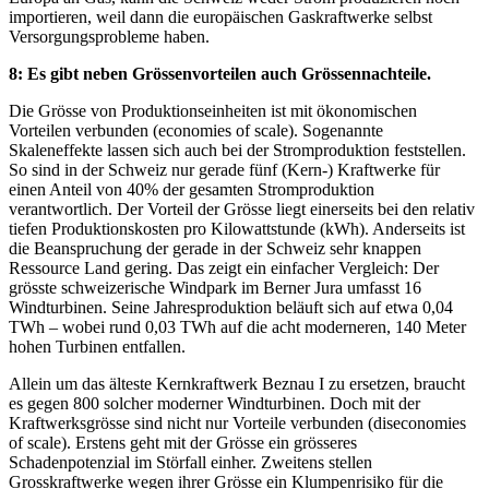
importieren, weil dann die europäischen Gaskraftwerke selbst
Versorgungsprobleme haben.
8: Es gibt neben Grössenvorteilen auch Grössennachteile.
Die Grösse von Produktionseinheiten ist mit ökonomischen
Vorteilen verbunden (economies of scale). Sogenannte
Skaleneffekte lassen sich auch bei der Stromproduktion feststellen.
So sind in der Schweiz nur gerade fünf (Kern-) Kraftwerke für
einen Anteil von 40% der gesamten Stromproduktion
verantwortlich. Der Vorteil der Grösse liegt einerseits bei den relativ
tiefen Produktionskosten pro Kilowattstunde (kWh). Anderseits ist
die Beanspruchung der gerade in der Schweiz sehr knappen
Ressource Land gering. Das zeigt ein einfacher Vergleich: Der
grösste schweizerische Windpark im Berner Jura umfasst 16
Windturbinen. Seine Jahresproduktion beläuft sich auf etwa 0,04
TWh – wobei rund 0,03 TWh auf die acht moderneren, 140 Meter
hohen Turbinen entfallen.
Allein um das älteste Kernkraftwerk Beznau I zu ersetzen, braucht
es gegen 800 solcher moderner Windturbinen. Doch mit der
Kraftwerksgrösse sind nicht nur Vorteile verbunden (diseconomies
of scale). Erstens geht mit der Grösse ein grösseres
Schadenpotenzial im Störfall einher. Zweitens stellen
Grosskraftwerke wegen ihrer Grösse ein Klumpenrisiko für die