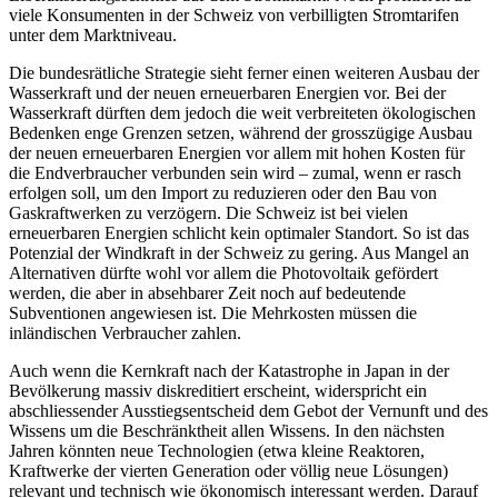
viele Konsumenten in der Schweiz von verbilligten Stromtarifen
unter dem Marktniveau.
Die bundesrätliche Strategie sieht ferner einen weiteren Ausbau der
Wasserkraft und der neuen erneuerbaren Energien vor. Bei der
Wasserkraft dürften dem jedoch die weit verbreiteten ökologischen
Bedenken enge Grenzen setzen, während der grosszügige Ausbau
der neuen erneuerbaren Energien vor allem mit hohen Kosten für
die Endverbraucher verbunden sein wird – zumal, wenn er rasch
erfolgen soll, um den Import zu reduzieren oder den Bau von
Gaskraftwerken zu verzögern. Die Schweiz ist bei vielen
erneuerbaren Energien schlicht kein optimaler Standort. So ist das
Potenzial der Windkraft in der Schweiz zu gering. Aus Mangel an
Alternativen dürfte wohl vor allem die Photovoltaik gefördert
werden, die aber in absehbarer Zeit noch auf bedeutende
Subventionen angewiesen ist. Die Mehrkosten müssen die
inländischen Verbraucher zahlen.
Auch wenn die Kernkraft nach der Katastrophe in Japan in der
Bevölkerung massiv diskreditiert erscheint, widerspricht ein
abschliessender Ausstiegsentscheid dem Gebot der Vernunft und des
Wissens um die Beschränktheit allen Wissens. In den nächsten
Jahren könnten neue Technologien (etwa kleine Reaktoren,
Kraftwerke der vierten Generation oder völlig neue Lösungen)
relevant und technisch wie ökonomisch interessant werden. Darauf