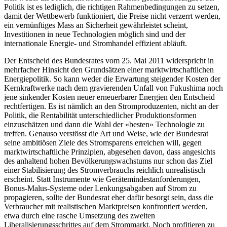
Politik ist es lediglich, die richtigen Rahmenbedingungen zu setzen,
damit der Wettbewerb funktioniert, die Preise nicht verzerrt werden,
ein vernünftiges Mass an Sicherheit gewährleistet scheint,
Investitionen in neue Technologien möglich sind und der
internationale Energie- und Stromhandel effizient abläuft.
Der Entscheid des Bundesrates vom 25. Mai 2011 widerspricht in
mehrfacher Hinsicht den Grundsätzen einer marktwirtschaftlichen
Energiepolitik. So kann weder die Erwartung steigender Kosten der
Kernkraftwerke nach dem gravierenden Unfall von Fukushima noch
jene sinkender Kosten neuer erneuerbarer Energien den Entscheid
rechtfertigen. Es ist nämlich an den Stromproduzenten, nicht an der
Politik, die Rentabilität unterschiedlicher Produktionsformen
einzuschätzen und dann die Wahl der «besten» Technologie zu
treffen. Genauso verstösst die Art und Weise, wie der Bundesrat
seine ambitiösen Ziele des Stromsparens erreichen will, gegen
marktwirtschaftliche Prinzipien, abgesehen davon, dass angesichts
des anhaltend hohen Bevölkerungswachstums nur schon das Ziel
einer Stabilisierung des Stromverbrauchs reichlich unrealistisch
erscheint. Statt Instrumente wie Gerätemindestanforderungen,
Bonus-Malus-Systeme oder Lenkungsabgaben auf Strom zu
propagieren, sollte der Bundesrat eher dafür besorgt sein, dass die
Verbraucher mit realistischen Marktpreisen konfrontiert werden,
etwa durch eine rasche Umsetzung des zweiten
Liberalisierungsschrittes auf dem Strommarkt. Noch profitieren zu