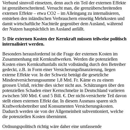
Verbund sinnvoll einsetzen, denn auch ein Teil der externen Effekte
ist grenzüberschreitend. Versucht man, die grenzüberschreitenden
externen Effekte – etwa CO2 – im Alleingang zu internalisieren,
entstehen den inländischen Verbrauchern einseitig Mehrkosten und
damit wirtschaftliche Nachteile gegenüber dem Ausland, während
der Nutzen hauptsächlich im Ausland anfällt.
5: Die externen Kosten der Kernkraft müssen teilweise politisch
internalisiert werden.
Besonders herausfordernd ist die Frage der externen Kosten im
Zusammenhang mit Kernkraftwerken. Werden die potenziellen
Kosten eines Kernkraftunfalls nicht vollständig durch den Betreiber
gedeckt, z.B. in Form einer Versicherungsfinanzierung, liegen
externe Effekte vor. In der Schweiz beträgt die gesetzliche
Mindestversicherungssumme 1,8 Mrd. Fr. Käme es zu einem
grossen Unfall, reichte dies sicher nicht aus. Schätzungen über den
potenziellen Schaden einer Kernschmelze in Deutschland variieren
zwischen 500 Mrd. € und 5 Bill. €. Der nicht-versicherte Teil davon
stellt einen externen Effekt dar. In diesem Ausmass sparen sich
Kraftwerksbetreiber und Konsumenten Versicherungskosten.
Dadurch werden sie von der Allgemeinheit subventioniert, welche
die potenziellen Kosten übernimmt.
Ordnungspolitisch richtig wäre daher eine umfassende