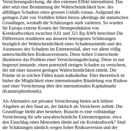
Versicherungsdeckung, die den externen Effekt internalisiert. Das
aber setzt eine Bestimmung der Wahrscheinlichkeit bzw. des
allfälligen Schadens eines grossen Unfalls voraus. Aufgrund der
geringen Zahl von Vorfällen fehlen hierzu allerdings die statistischen
Grundlagen, weshalb die Schätzungen stark variieren. So wurden
für Europa externe Kosten der Stromproduktion von
Kernkraftwerken zwischen 0,01 und 321 Rp./kWh berechnet Die
Differenzen resultieren aus äusserst heterogenen Schätzungen
bezüglich der Wahrscheinlichkeit eines Schadenseintritts und des
Ausmasses des Schadens im Eintretensfall, aber vor allem völlig
unterschiedlichen Risikoaversionen. Diese hohen Unterschiede
illustrieren das Problem einer Versicherungsdeckung. Diese ist nur
begrenzt imstande, einen potenziell riesigen Schaden zu versichern,
der mit einer äusserst geringen Wahrscheinlichkeit eintritt. Die
Prämie ist in solchen Fällen kaum kalkulierbar. Eher theoretisch ist
bisher die Möglichkeit einer internationalen Bündelung von Risiken
und einer Versicherung über den internationalen Kapitalmarkt
(Katastrophenbonds).
Als Alternative zur privaten Versicherung bieten sich höhere
Abgaben an den Staat an, der faktisch als Versicherer auftritt. Die
Grundfrage bleibt aber bestehen: Braucht es eine vollständige
Versicherung für sehr unwahrscheinliche Extremereignisse, etwa
den Einschlag eines Meteoriten direkt auf ein Kernkraftwerk? Sind
die Schätzungen nämlich wegen hoher Risikoaversion und der