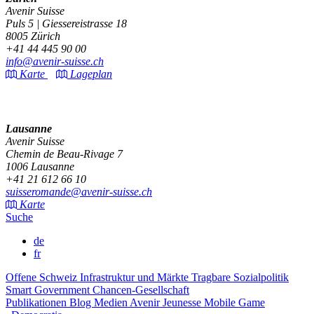
Avenir Suisse
Puls 5 | Giessereistrasse 18
8005 Zürich
+41 44 445 90 00
info@avenir-suisse.ch
Karte
Lageplan
Lausanne
Avenir Suisse
Chemin de Beau-Rivage 7
1006 Lausanne
+41 21 612 66 10
suisseromande@avenir-suisse.ch
Karte
Suche
de
fr
Offene Schweiz
Infrastruktur und Märkte
Tragbare Sozialpolitik
Smart Government
Chancen-Gesellschaft
Publikationen
Blog
Medien
Avenir Jeunesse
Mobile Game