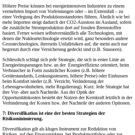
Höhere Preise können bei energieintensiven Industrien zu einem
vermehrten Import von Vorleistungen oder – im Extremfall – zu
einer Verlegung des Produktionsstandortes führen. Ähnlich wie bei
mehr Importen steigt dadurch der CO2-Ausstoss im Ausland, sofern
die zusätzliche Stromproduktion dort auf fossilen Brennstoffen
basiert. Ferner weisen selbstverständlich alle Technologien, mit
denen die Nukleartechnologie ersetzt wird, ganz besonders andere
Grosstechnologien, ihrerseits Unfallrisiken auf, die meist auch nur
begrenzt durch eine Versicherung gedeckt sind (z.B. Stauseen).
Schliesslich schlägt sich jede Strategie, die sich in erster Linie an
Energieeinsparungen bzw. an der Energieeffizienz orientiert, beim
Verbraucher in Form zusätzlicher Kosten (z.B. höhere
Gerätestandards, Lenkungssteuern, höhere Preise) oder Einbussen
beim Komfort nieder (z.B. Verzicht, Veränderung der
Lebensgewohnheiten, mehr Regulierung). Kurz: Jede Strategie hat
ihre Vor- aber auch Nachteile. Aus der Optik der
Opportunitätskosten besteht der Nutzen der Kernkraft letztlich in der
Verhinderung der Kosten bzw. der Nachteile der anderen Optionen.
7: Diversifikation ist eine der besten Strategien der
Risikominimierung.
Diversifikation gilt als kluges Instrument zur Reduktion von
Risiken, auf den Finanzmärkten, bei Produktportfolios oder zur