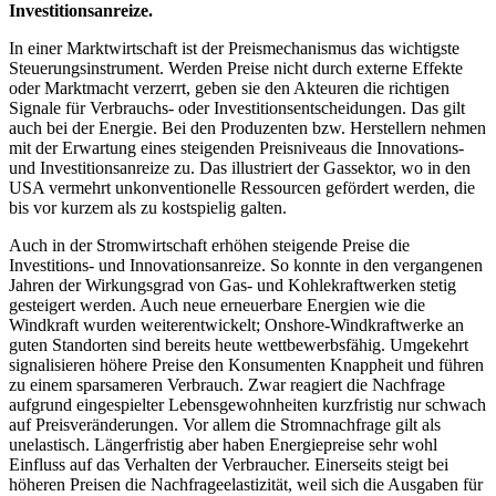
Investitionsanreize.
In einer Marktwirtschaft ist der Preismechanismus das wichtigste
Steuerungsinstrument. Werden Preise nicht durch externe Effekte
oder Marktmacht verzerrt, geben sie den Akteuren die richtigen
Signale für Verbrauchs- oder Investitionsentscheidungen. Das gilt
auch bei der Energie. Bei den Produzenten bzw. Herstellern nehmen
mit der Erwartung eines steigenden Preisniveaus die Innovations-
und Investitionsanreize zu. Das illustriert der Gassektor, wo in den
USA vermehrt unkonventionelle Ressourcen gefördert werden, die
bis vor kurzem als zu kostspielig galten.
Auch in der Stromwirtschaft erhöhen steigende Preise die
Investitions- und Innovationsanreize. So konnte in den vergangenen
Jahren der Wirkungsgrad von Gas- und Kohlekraftwerken stetig
gesteigert werden. Auch neue erneuerbare Energien wie die
Windkraft wurden weiterentwickelt; Onshore-Windkraftwerke an
guten Standorten sind bereits heute wettbewerbsfähig. Umgekehrt
signalisieren höhere Preise den Konsumenten Knappheit und führen
zu einem sparsameren Verbrauch. Zwar reagiert die Nachfrage
aufgrund eingespielter Lebensgewohnheiten kurzfristig nur schwach
auf Preisveränderungen. Vor allem die Stromnachfrage gilt als
unelastisch. Längerfristig aber haben Energiepreise sehr wohl
Einfluss auf das Verhalten der Verbraucher. Einerseits steigt bei
höheren Preisen die Nachfrageelastizität, weil sich die Ausgaben für