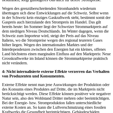
Wegen des grenzüberschreitenden Stromhandels wiederum
übertragen sich diese Entwicklungen auf die Schweiz. Selbst wenn
in der Schweiz kein einziges Gaskraftwerk steht, bestimmt somit der
Gaspreis auch hierzulande den Strompreis im Handel. Das gilt
bereits heute: Im Sommer liegt der Schweizer Strommarktpreis auf
dem niedrigen Niveau Deutschlands. Im Winter dagegen, wenn die
Schweiz zum Importeur wird, steigt der Preis auf das Niveau
Italiens, wo die Strompreise wegen des regional teureren Gases
höher liegen. Wegen des internationalen Marktes und der
Interdependenzen zwischen den Energien hat ein kleines, offenes
Land höchstens einen marginalen Einfluss auf den Marktpreis: Neue
Grosskraftwerke im Inland können die Strommarktpreise praktisch
nicht verändern.
4: Nicht internalisierte externe Effekte verzerren das Verhalten
von Produzenten und Konsumenten.
Externe Effekte nennt man jene Auswirkungen der Produktion oder
des Konsums eines Produktes auf Dritte, die im Marktpreis nicht
berücksichtigt werden. Diese Effekte können positiver wie negativer
Natur sein, also den Wohlstand Dritter mehren oder beeinträchtigen.
Bei der Energie- bzw. Stromproduktion fallen unterschiedliche
externe Kosten an. So kann die Luftverschmutzung eines fossilen
Kraftwerks die Gesundheit beeinträchtigen, Gebäudeschäden