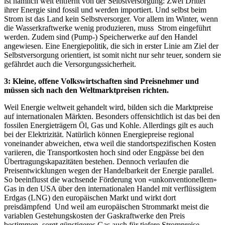
ist nämlich weit entfernt von der Selbstversorgung: Zwei Drittel
ihrer Energie sind fossil und werden importiert. Und selbst beim
Strom ist das Land kein Selbstversorger. Vor allem im Winter, wenn
die Wasserkraftwerke wenig produzieren, muss Strom eingeführt
werden. Zudem sind (Pump-) Speicherwerke auf den Handel
angewiesen. Eine Energiepolitik, die sich in erster Linie am Ziel der
Selbstversorgung orientiert, ist somit nicht nur sehr teuer, sondern sie
gefährdet auch die Versorgungssicherheit.
3: Kleine, offene Volkswirtschaften sind Preisnehmer und
müssen sich nach den Weltmarktpreisen richten.
Weil Energie weltweit gehandelt wird, bilden sich die Marktpreise
auf internationalen Märkten. Besonders offensichtlich ist das bei den
fossilen Energieträgern Öl, Gas und Kohle. Allerdings gilt es auch
bei der Elektrizität. Natürlich können Energiepreise regional
voneinander abweichen, etwa weil die standortspezifischen Kosten
variieren, die Transportkosten hoch sind oder Engpässe bei den
Übertragungskapazitäten bestehen. Dennoch verlaufen die
Preisentwicklungen wegen der Handelbarkeit der Energie parallel.
So beeinflusst die wachsende Förderung von «unkonventionellem»
Gas in den USA über den internationalen Handel mit verflüssigtem
Erdgas (LNG) den europäischen Markt und wirkt dort
preisdämpfend Und weil am europäischen Strommarkt meist die
variablen Gestehungskosten der Gaskraftwerke den Preis
bestimmen, sorgt günstigeres Gas auch für tiefere Strompreise.