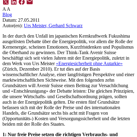
A
A
Blog
Datum:
27.05.2011
Autor(en):
Urs Meister,
Gerhard Schwarz
In der durch den Unfall im japanischen Kernkraftwerk Fukushima
ausgelösten Debatte über die Energiepolitik, vor allem die Rolle der
Kernenergie, scheinen Emotionen, Kurzfristdenken und Populismus
die Oberhand zu gewinnen. Der Think-Tank Avenir Suisse
beschäftigt sich seit vielen Jahren mit der Energiepolitik, zuletzt in
dem Werk von Urs Meister
«Energiesicherheit ohne Autarkie»
(Zürich, Dezember 2010). Er tut dies auf der Basis
wissenschaftlicher Analyse, einer langfristigen Perspektive und einer
marktwirtschaftlichen Sichtweise. Mit den folgenden zehn
Grundsätzen will Avenir Suisse einen Beitrag zur Versachlichung
und «Entschleunigung» der Debatte leisten: Die gleichen Prinzipien,
die unsere Wirtschafts- und Gesellschaftsordnung prägen, sollten
auch in der Energiepolitik gelten. Die ersten fünf Grundsätze
befassen sich mit der Rolle der Preise und des internationalen
Handels, die Grundsätze sechs bis acht mit Fragen von
(Opportunitäts-) Kosten und Versorgungssicherheit und die letzten
beiden mit der Rolle des Staates.
1: Nur freie Preise setzen die richtigen Verbrauchs- und