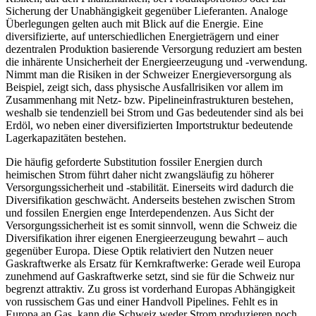
Sicherung der Unabhängigkeit gegenüber Lieferanten. Analoge
Überlegungen gelten auch mit Blick auf die Energie. Eine
diversifizierte, auf unterschiedlichen Energieträgern und einer
dezentralen Produktion basierende Versorgung reduziert am besten
die inhärente Unsicherheit der Energieerzeugung und -verwendung.
Nimmt man die Risiken in der Schweizer Energieversorgung als
Beispiel, zeigt sich, dass physische Ausfallrisiken vor allem im
Zusammenhang mit Netz- bzw. Pipelineinfrastrukturen bestehen,
weshalb sie tendenziell bei Strom und Gas bedeutender sind als bei
Erdöl, wo neben einer diversifizierten Importstruktur bedeutende
Lagerkapazitäten bestehen.
Die häufig geforderte Substitution fossiler Energien durch
heimischen Strom führt daher nicht zwangsläufig zu höherer
Versorgungssicherheit und -stabilität. Einerseits wird dadurch die
Diversifikation geschwächt. Anderseits bestehen zwischen Strom
und fossilen Energien enge Interdependenzen. Aus Sicht der
Versorgungssicherheit ist es somit sinnvoll, wenn die Schweiz die
Diversifikation ihrer eigenen Energieerzeugung bewahrt – auch
gegenüber Europa. Diese Optik relativiert den Nutzen neuer
Gaskraftwerke als Ersatz für Kernkraftwerke: Gerade weil Europa
zunehmend auf Gaskraftwerke setzt, sind sie für die Schweiz nur
begrenzt attraktiv. Zu gross ist vorderhand Europas Abhängigkeit
von russischem Gas und einer Handvoll Pipelines. Fehlt es in
Europa an Gas, kann die Schweiz weder Strom produzieren noch