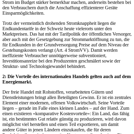
Strom im Budget stärker bemerkbar machen, anderseits bestehen bei
den Verbrauchern durch die Anschaffung effizienterer Geräte
Einsparmöglichkeiten.
Trotz der vermeintlich drohenden Stromknappheit liegen die
Endkundentarife in der Schweiz heute vielerorts unter den
Marktpreisen. Das hat mit der Tarifpolitik der öffentlichen Versorger,
aber auch mit der Gesetzgebung zur Strommarktöffnung zu tun, die
für Endkunden in der Grundversorgung Preise auf dem Niveau der
Gestehungskosten verlangt (Art. 4 StromVV). Damit werden
ineffiziente Verbraucher unnötigerweise subventioniert,
Investitionsanreize bei den Produzenten geschmälert sowie der
Struktur- und Technologiewandel behindert.
2: Die Vorteile des internationalen Handels gelten auch auf dem
Energiemarkt.
Der freie Handel mit Rohstoffen, verarbeiteten Gütern und
Dienstleistungen bringt allen Beteiligten Gewinn. Er ist ein zentrales
Element einer modernen, offenen Volkswirtschaft. Seine Vorteile
liegen – gerade im Falle eines kleinen Landes – auf der Hand. Zum
einen existieren «komparative Kostenvorteile»: Ein Land, das fähig
ist, ein bestimmtes Gut relativ günstig zu produzieren, wird davon
möglichst viel herstellen und einen Teil exportieren, um damit
andere Güter in jenen Ländern einzukaufen, die für deren