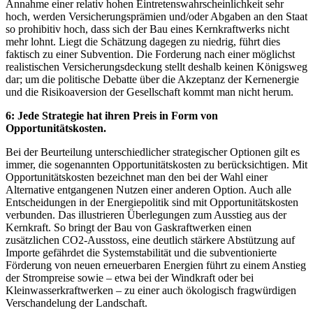
Annahme einer relativ hohen Eintretenswahrscheinlichkeit sehr
hoch, werden Versicherungsprämien und/oder Abgaben an den Staat
so prohibitiv hoch, dass sich der Bau eines Kernkraftwerks nicht
mehr lohnt. Liegt die Schätzung dagegen zu niedrig, führt dies
faktisch zu einer Subvention. Die Forderung nach einer möglichst
realistischen Versicherungsdeckung stellt deshalb keinen Königsweg
dar; um die politische Debatte über die Akzeptanz der Kernenergie
und die Risikoaversion der Gesellschaft kommt man nicht herum.
6: Jede Strategie hat ihren Preis in Form von
Opportunitätskosten.
Bei der Beurteilung unterschiedlicher strategischer Optionen gilt es
immer, die sogenannten Opportunitätskosten zu berücksichtigen. Mit
Opportunitätskosten bezeichnet man den bei der Wahl einer
Alternative entgangenen Nutzen einer anderen Option. Auch alle
Entscheidungen in der Energiepolitik sind mit Opportunitätskosten
verbunden. Das illustrieren Überlegungen zum Ausstieg aus der
Kernkraft. So bringt der Bau von Gaskraftwerken einen
zusätzlichen CO2-Ausstoss, eine deutlich stärkere Abstützung auf
Importe gefährdet die Systemstabilität und die subventionierte
Förderung von neuen erneuerbaren Energien führt zu einem Anstieg
der Strompreise sowie – etwa bei der Windkraft oder bei
Kleinwasserkraftwerken – zu einer auch ökologisch fragwürdigen
Verschandelung der Landschaft.