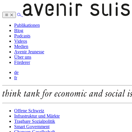
Publikationen
Blog
Podcasts
Videos
Medien
Avenir Jeunesse
Über uns
Förderer
de
fr
Offene Schweiz
Infrastruktur und Märkte
Tragbare Sozialpolitik
Smart Government
Chancen-Gesellschaft