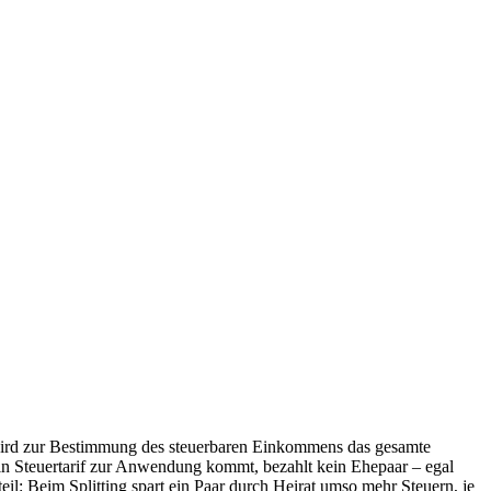
i wird zur Bestimmung des steuerbaren Einkommens das gesamte
r ein Steuertarif zur Anwendung kommt, bezahlt kein Ehepaar – egal
l: Beim Splitting spart ein Paar durch Heirat umso mehr Steuern, je