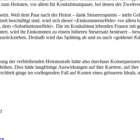
 zum Heiraten, vor allem für Konkubinatspaare, bei denen der Zweitver
 setzt. Weil dem Paar nach der Heirat – dank Steuerersparnis – mehr Gel
zeit beschäftigt sind, wird sich dieser «Einkommenseffekt» vor allem 
n, dem «Substitutionseffekt». Die im Konkubinat lebenden Frauen mi
tert, wird ihr Einkommen zu einem höheren Steuersatz besteuert – bes
t zurückziehen. Deshalb wird das Splitting ab und zu auch «goldener Kä
ung der verbleibenden Heiratsstrafe hätte also durchaus Konsequenzen 
höhen. Dies hätte langfristige Auswirkungen auf ihre Karriere, auf ih
hheit ginge im vorliegenden Fall auf Kosten eines grösseren Ideals, n
uf