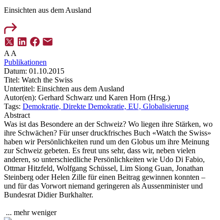
Einsichten aus dem Ausland
A
A
Publikationen
Datum:
01.10.2015
Titel:
Watch the Swiss
Untertitel:
Einsichten aus dem Ausland
Autor(en):
Gerhard Schwarz und Karen Horn (Hrsg.)
Tags:
Demokratie,
Direkte Demokratie,
EU,
Globalisierung
Abstract
Was ist das Besondere an der Schweiz? Wo liegen ihre Stärken, wo
ihre Schwächen? Für unser druckfrisches Buch «Watch the Swiss»
haben wir Persönlichkeiten rund um den Globus um ihre Meinung
zur Schweiz gebeten. Es freut uns sehr, dass wir, neben vielen
anderen, so unterschiedliche Persönlichkeiten wie Udo Di Fabio,
Ottmar Hitzfeld, Wolfgang Schüssel, Lim Siong Guan, Jonathan
Steinberg oder Helen Zille für einen Beitrag gewinnen konnten –
und für das Vorwort niemand geringeren als Aussenminister und
Bundesrat Didier Burkhalter.
...
mehr
weniger