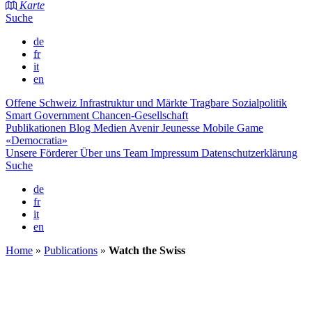
Karte
Suche
de
fr
it
en
Offene Schweiz
Infrastruktur und Märkte
Tragbare Sozialpolitik
Smart Government
Chancen-Gesellschaft
Publikationen
Blog
Medien
Avenir Jeunesse
Mobile Game
«Democratia»
Unsere Förderer
Über uns
Team
Impressum
Datenschutzerklärung
Suche
de
fr
it
en
Home
»
Publications
»
Watch the Swiss