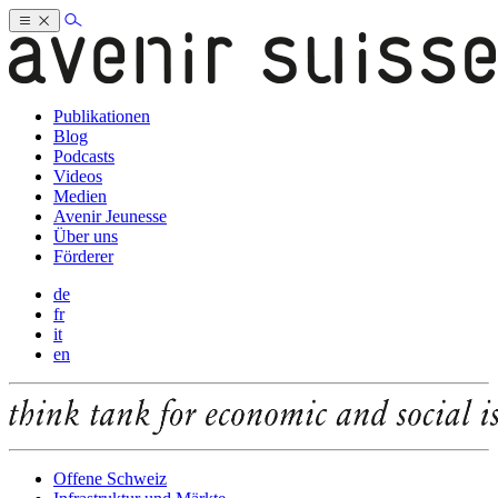
Publikationen
Blog
Podcasts
Videos
Medien
Avenir Jeunesse
Über uns
Förderer
de
fr
it
en
Offene Schweiz