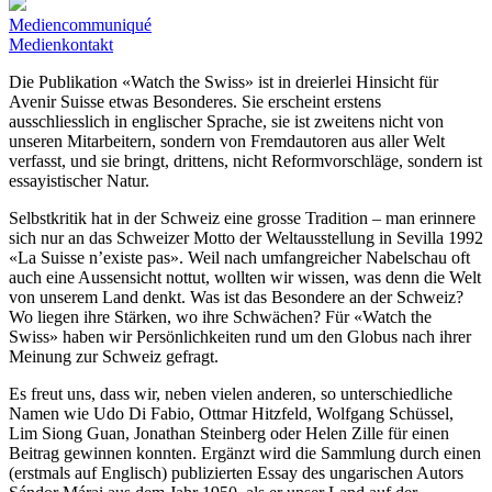
Mediencommuniqué
Medienkontakt
Die Publikation «Watch the Swiss» ist in dreierlei Hinsicht für
Avenir Suisse etwas Besonderes. Sie erscheint erstens
ausschliesslich in englischer Sprache, sie ist zweitens nicht von
unseren Mitarbeitern, sondern von Fremdautoren aus aller Welt
verfasst, und sie bringt, drittens, nicht Reformvorschläge, sondern ist
essayistischer Natur.
Selbstkritik hat in der Schweiz eine grosse Tradition – man erinnere
sich nur an das Schweizer Motto der Weltausstellung in Sevilla 1992
«La Suisse n’existe pas». Weil nach umfangreicher Nabelschau oft
auch eine Aussensicht nottut, wollten wir wissen, was denn die Welt
von unserem Land denkt. Was ist das Besondere an der Schweiz?
Wo liegen ihre Stärken, wo ihre Schwächen? Für «Watch the
Swiss» haben wir Persönlichkeiten rund um den Globus nach ihrer
Meinung zur Schweiz gefragt.
Es freut uns, dass wir, neben vielen anderen, so unterschiedliche
Namen wie Udo Di Fabio, Ottmar Hitzfeld, Wolfgang Schüssel,
Lim Siong Guan, Jonathan Steinberg oder Helen Zille für einen
Beitrag gewinnen konnten. Ergänzt wird die Sammlung durch einen
(erstmals auf Englisch) publizierten Essay des ungarischen Autors