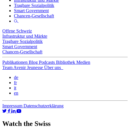
Infrastruktur und Märkte
Tragbare Sozialpolitik
Smart Government
Chancen-Gesellschaft
Offene Schweiz
Infrastruktur und Märkte
Tragbare Sozialpolitik
Smart Government
Chancen-Gesellschaft
Publikationen
Blog
Podcasts
Bibliothek
Medien
Team
Avenir Jeunesse
Über uns
de
fr
it
en
Impressum
Datenschutzerklärung
Watch the Swiss