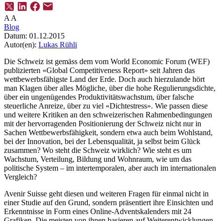
A
A
Blog
Datum:
01.12.2015
Autor(en):
Lukas Rühli
Die Schweiz ist gemäss dem vom World Economic Forum (WEF)
publizierten «Global Competitiveness Report» seit Jahren das
wettbewerbsfähigste Land der Erde. Doch auch hierzulande hört
man Klagen über alles Mögliche, über die hohe Regulierungsdichte,
über ein ungenügendes Produktivitätswachstum, über falsche
steuerliche Anreize, über zu viel «Dichtestress». Wie passen diese
und weitere Kritiken an den schweizerischen Rahmenbedingungen
mit der hervorragenden Positionierung der Schweiz nicht nur in
Sachen Wettbewerbsfähigkeit, sondern etwa auch beim Wohlstand,
bei der Innovation, bei der Lebensqualität, ja selbst beim Glück
zusammen? Wo steht die Schweiz wirklich? Wie steht es um
Wachstum, Verteilung, Bildung und Wohnraum, wie um das
politische System – im intertemporalen, aber auch im internationalen
Vergleich?
Avenir Suisse geht diesen und weiteren Fragen für einmal nicht in
einer Studie auf den Grund, sondern präsentiert ihre Einsichten und
Erkenntnisse in Form eines Online-Adventskalenders mit 24
Grafiken. Die meisten von ihnen basieren auf Weiterentwicklungen