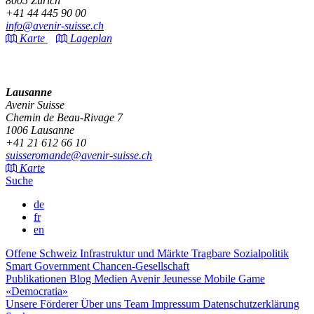
8005 Zürich
+41 44 445 90 00
info@avenir-suisse.ch
Karte
Lageplan
Lausanne
Avenir Suisse
Chemin de Beau-Rivage 7
1006 Lausanne
+41 21 612 66 10
suisseromande@avenir-suisse.ch
Karte
Suche
de
fr
en
Offene Schweiz
Infrastruktur und Märkte
Tragbare Sozialpolitik
Smart Government
Chancen-Gesellschaft
Publikationen
Blog
Medien
Avenir Jeunesse
Mobile Game
«Democratia»
Unsere Förderer
Über uns
Team
Impressum
Datenschutzerklärung