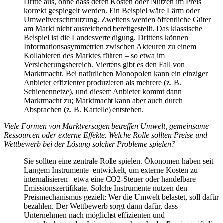
Dritte aus, ohne dass deren Kosten oder Nutzen im Preis
korrekt gespiegelt werden. Ein Beispiel wäre Lärm oder
Umweltverschmutzung. Zweitens werden öffentliche Güter
am Markt nicht ausreichend bereitgestellt. Das klassische
Beispiel ist die Landesverteidigung. Drittens können
Informationsasymmetrien zwischen Akteuren zu einem
Kollabieren des Marktes führen – so etwa im
Versicherungsbereich. Viertens gibt es den Fall von
Marktmacht. Bei natürlichen Monopolen kann ein einziger
Anbieter effizienter produzieren als mehrere (z. B.
Schienennetze), und diesem Anbieter kommt dann
Marktmacht zu; Marktmacht kann aber auch durch
Absprachen (z. B. Kartelle) entstehen.
Viele Formen von Marktversagen betreffen Umwelt, gemein
same
Ressourcen oder externe Effekte. Welche Rolle sollten
Preise und
Wettbewerb bei der Lösung solcher Probleme
spielen?
Sie sollten eine zentrale Rolle spielen. Ökonomen haben seit
Langem Instrumente entwickelt, um externe Kosten zu
internalisieren– etwa eine CO2-Steuer oder handelbare
Emissionszertifikate. Solche Instrumente nutzen den
Preismechanismus gezielt: Wer die Umwelt belastet, soll dafür
bezahlen. Der Wettbewerb sorgt dann dafür, dass
Unternehmen nach möglichst effizienten und