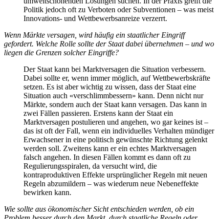
umweltschonenden Lösungen suchen. In der Praxis greift die
Politik jedoch oft zu Verboten oder Subventionen – was meist
Innovations- und Wettbewerbsanreize verzerrt.
Wenn Märkte versagen, wird häufig ein staatlicher Eingriff
gefordert. Welche Rolle sollte der Staat dabei übernehmen – und wo
liegen die Grenzen solcher Eingriffe?
Der Staat kann bei Marktversagen die Situation verbessern.
Dabei sollte er, wenn immer möglich, auf Wettbewerbskräfte
setzen. Es ist aber wichtig zu wissen, dass der Staat eine
Situation auch «verschlimmbessern» kann. Denn nicht nur
Märkte, sondern auch der Staat kann versagen. Das kann in
zwei Fällen passieren. Erstens kann der Staat ein
Marktversagen postulieren und angehen, wo gar keines ist –
das ist oft der Fall, wenn ein individuelles Verhalten mündiger
Erwachsener in eine politisch gewünschte Richtung gelenkt
werden soll. Zweitens kann er ein echtes Marktversagen
falsch angehen. In diesen Fällen kommt es dann oft zu
Regulierungsspiralen, da versucht wird, die
kontraproduktiven Effekte ursprünglicher Regeln mit neuen
Regeln abzumildern – was wiederum neue Nebeneffekte
bewirken kann.
Wie sollte aus ökonomischer Sicht entschieden werden, ob ein
Problem besser durch den Markt, durch staatliche Regeln oder