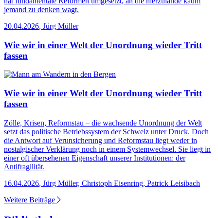
hat fundamentale Reformen umgesetzt, an die hierzulande kaum
jemand zu denken wagt.
20.04.2026
,
Jürg Müller
Wie wir in einer Welt der Unordnung wieder Tritt
fassen
Wie wir in einer Welt der Unordnung wieder Tritt
fassen
Zölle, Krisen, Reformstau – die wachsende Unordnung der Welt
setzt das politische Betriebssystem der Schweiz unter Druck. Doch
die Antwort auf Verunsicherung und Reformstau liegt weder in
nostalgischer Verklärung noch in einem Systemwechsel. Sie liegt in
einer oft übersehenen Eigenschaft unserer Institutionen: der
Antifragilität.
16.04.2026
,
Jürg Müller, Christoph Eisenring, Patrick Leisibach
Weitere Beiträge