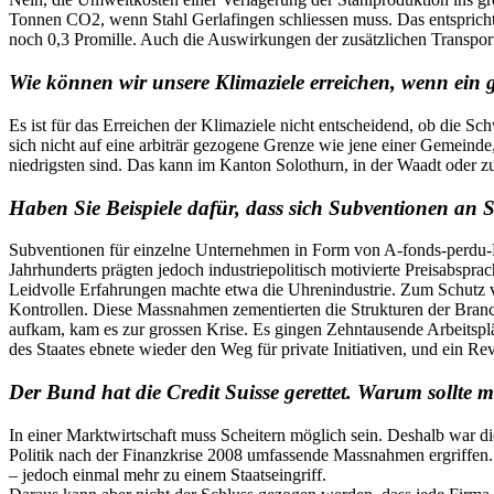
Tonnen CO2, wenn Stahl Gerlafingen schliessen muss. Das entspricht 
noch 0,3 Promille. Auch die Auswirkungen der zusätzlichen Transport
Wie können wir unsere Klimaziele erreichen, wenn ein g
Es ist für das Erreichen der Klimaziele nicht entscheidend, ob die Sc
sich nicht auf eine arbiträr gezogene Grenze wie jene einer Gemeind
niedrigsten sind. Das kann im Kanton Solothurn, in der Waadt oder zu
Haben Sie Beispiele dafür, dass sich Subventionen an
Subventionen für einzelne Unternehmen in Form von A-fonds-perdu-
Jahrhunderts prägten jedoch industriepolitisch motivierte Preisabspr
Leidvolle Erfahrungen machte etwa die Uhrenindustrie. Zum Schutz vo
Kontrollen. Diese Massnahmen zementierten die Strukturen der Branch
aufkam, kam es zur grossen Krise. Es gingen Zehntausende Arbeitsplätz
des Staates ebnete wieder den Weg für private Initiativen, und ein Re
Der Bund hat die Credit Suisse gerettet. Warum sollte m
In einer Marktwirtschaft muss Scheitern möglich sein. Deshalb war 
Politik nach der Finanzkrise 2008 umfassende Massnahmen ergriffen. 
– jedoch einmal mehr zu einem Staatseingriff.