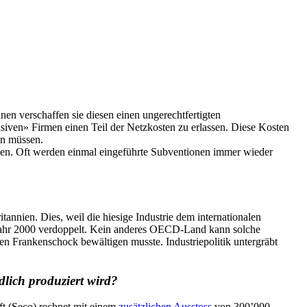
inen verschaffen sie diesen einen ungerechtfertigten
nsiven» Firmen einen Teil der Netzkosten zu erlassen. Diese Kosten
en müssen.
werden. Oft werden einmal eingeführte Subventionen immer wieder
tannien. Dies, weil die hiesige Industrie dem internationalen
em Jahr 2000 verdoppelt. Kein anderes OECD-Land kann solche
en Frankenschock bewältigen musste. Industriepolitik untergräbt
lich produziert wird?
ft (Seco) rechnet mit einem
zusätzlichen Ausstoss
von 300’000