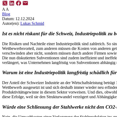
A
A
Blog
Datum:
12.12.2024
Autor(en):
Lukas Schmid
Ist es nicht riskant für die Schweiz, Industriepolitik zu 
Die Risiken und Nachteile einer Industriepolitik sind zahlreich. So si
Wettbewerbsvorteil, zum anderen müssen die Kosten von anderen getra
verschwinden aber nicht, sondern müssen durch andere Firmen sowie
Die nun diskutierten Subventionen sind zudem ineffizient und ineffek
verlängert, was Unternehmen langfristig von Subventionen abhängig 
Warum ist eine Industriepolitik langfristig schädlich fü
Der Anteil der Schweizer Industrie an der Wirtschaftsleistung beträgt
Wettbewerb ausgesetzt ist und sich deshalb immer wieder neu erfinde
Produktivitätsgewinne in diesem Sektor vorweisen. Und dies, obwohl 
diese Erfolge, weil sie den Strukturwandel verzögert und Abhängigkei
Würde eine Schliessung der Stahlwerke nicht den CO2-
Nein, die Umweltkosten einer Verlagerung der Stahlproduktion ins gre