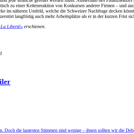
 und jede Branche gerettet werden muss. Ausserhalb des Finanzsektors
tisch zu einer Kettenreaktion von Konkursen anderer Firmen – und auch
erke im näheren Umfeld, welche die Schweizer Nachfrage decken könnten.
zerstört langfristig auch mehr Arbeitsplätze als er in der kurzen Frist sic
«La Liberté»
erschienen.
uf
iler
 Doch die lautesten Stimmen sind wenige – ihnen sollten wir die Debat