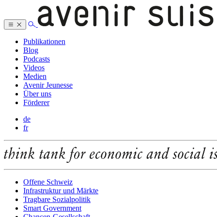
Publikationen
Blog
Podcasts
Videos
Medien
Avenir Jeunesse
Über uns
Förderer
de
fr
Offene Schweiz
Infrastruktur und Märkte
Tragbare Sozialpolitik
Smart Government
Chancen-Gesellschaft