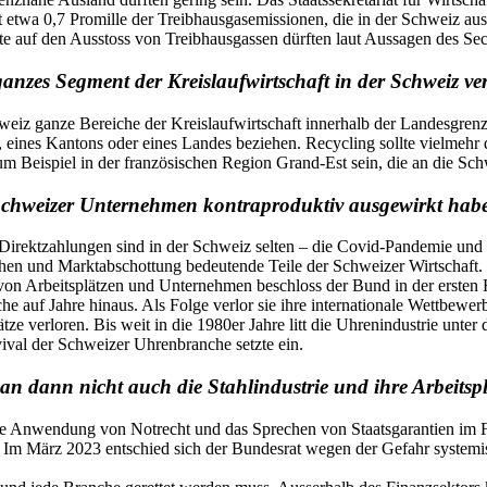
etwa 0,7 Promille der Treibhausgasemissionen, die in der Schweiz aus
e auf den Ausstoss von Treibhausgassen dürften laut Aussagen des Sec
anzes Segment der Kreislaufwirtschaft in der Schweiz ve
hweiz ganze Bereiche der Kreislaufwirtschaft innerhalb der Landesgrenz
e, eines Kantons oder eines Landes beziehen. Recycling sollte vielmeh
m Beispiel in der französischen Region Grand-Est sein, die an die Sch
 Schweizer Unternehmen kontraproduktiv ausgewirkt hab
Direktzahlungen sind in der Schweiz selten – die Covid-Pandemie un
achen und Marktabschottung bedeutende Teile der Schweizer Wirtschaft.
n Arbeitsplätzen und Unternehmen beschloss der Bund in der ersten Hä
e auf Jahre hinaus. Als Folge verlor sie ihre internationale Wettbewe
e verloren. Bis weit in die 1980er Jahre litt die Uhrenindustrie unter
vival der Schweizer Uhrenbranche setzte ein.
an dann nicht auch die Stahlindustrie und ihre Arbeitspl
die Anwendung von Notrecht und das Sprechen von Staatsgarantien im F
Im März 2023 entschied sich der Bundesrat wegen der Gefahr systemisc