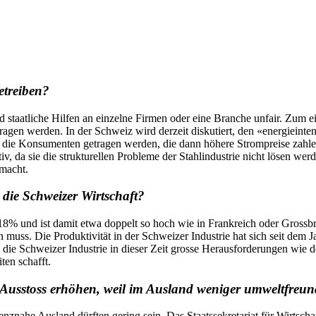
betreiben?
nd staatliche Hilfen an einzelne Firmen oder eine Branche unfair. Zum e
gen werden. In der Schweiz wird derzeit diskutiert, den «energie­inte
 die Konsumenten getragen werden, die dann höhere Strompreise zahl
tiv, da sie die strukturellen Probleme der Stahlindustrie nicht lösen 
macht.
r die Schweizer Wirtschaft?
 18% und ist damit etwa doppelt so hoch wie in Frankreich oder Grossbri
n muss. Die Produktivität in der Schweizer Industrie hat sich seit d
die Schweizer Industrie in dieser Zeit grosse Herausforderungen wie d
ten schafft.
Ausstoss erhöhen, weil im Ausland weniger umweltfreund
nznahe Ausland dürften gering sein. Das Staatssekretariat für Wirtscha