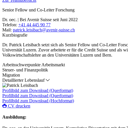
Zur Teamübersicht
Senior Fellow und Co-Leiter Forschung
Dr. oec. | Bei Avenir Suisse seit Juni 2022
Telefon:
+41 44 445 90 77
Mail:
patrick.leisibach@avenir-suisse.ch
Kurzbiografie
Dr. Patrick Leisibach setzt sich als Senior Fellow und Co-Leiter For
Universität Luzern. Zuvor arbeitete er für die Credit Suisse und als w
Volkswirtschaftslehre an den Universitäten Luzern und Bern.
Arbeitsschwerpunkte
Arbeitsmarkt
Steuer- und Finanzpolitik
Migration
Detaillierter Lebenslauf
Profilbild zum Download (Querformat)
Profilbild zum Download (Querformat)
Profilbild zum Download (Hochformat)
CV drucken
Ausbildung: