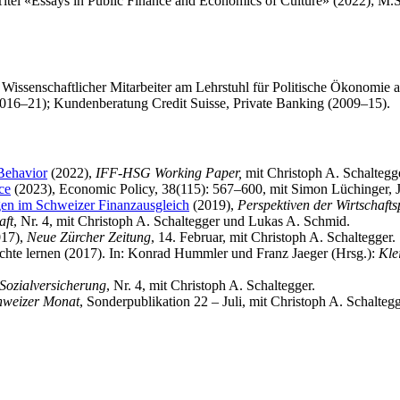
Titel «Essays in Public Finance and Economics of Culture» (2022); M.Sc
 Wissenschaftlicher Mitarbeiter am Lehrstuhl für Politische Ökonomie a
2016–21); Kundenberatung Credit Suisse, Private Banking (2009–15).
Behavior
(2022),
IFF-HSG Working Paper,
mit Christoph A. Schaltegg
ce
(2023), Economic Policy, 38(115): 567–600, mit Simon Lüchinger, J
gen im Schweizer Finanzausgleich
(2019),
Perspektiven der Wirtschaftsp
aft
, Nr. 4, mit Christoph A. Schaltegger und Lukas A. Schmid.
17),
Neue Zürcher Zeitung
, 14. Februar, mit Christoph A. Schaltegger.
ichte lernen (2017). In: Konrad Hummler und Franz Jaeger (Hrsg.):
Kle
Sozialversicherung
, Nr. 4, mit Christoph A. Schaltegger.
hweizer Monat
, Sonderpublikation 22 – Juli, mit Christoph A. Schaltegg