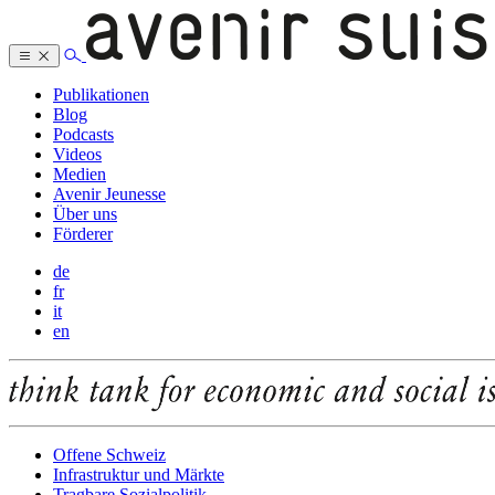
Publikationen
Blog
Podcasts
Videos
Medien
Avenir Jeunesse
Über uns
Förderer
de
fr
it
en
Offene Schweiz
Infrastruktur und Märkte
Tragbare Sozialpolitik