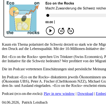
Kaum ein Thema polarisiert die Schweiz derzeit so stark wie die Migr
den Druck auf die Lebensqualität. Mit der 10-Millionen-Initiative de
Bei «Eco on the Rocks» sprechen Urs Trinkner (Swiss Economics), P
der Initiative für die Schweiz bedeuten? Wer profitiert von der Migr
Die im Podcast vertretenen Einschätzungen sind persönliche Meinung
Im Podcast «Eco on the Rocks» diskutieren jeweils Ökonominnen und 
(Ökonomin UBS), Peter A. Fischer (Chefökonom NZZ), Michael Gra
dem In- und Ausland eingeladen. «Eco on the Rocks» erscheint einma
Podcast (eco-on-the-rocks):
Play in new window
|
Download
|
Embe
04.06.2026,
Patrick Leisibach