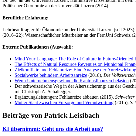
Dr. oec. an der Universität Luzern, Kumulative Dissertation mit dem 
Politischer Ökonomie an der Universität Luzern (2014).
Berufliche Erfahrung:
Lehrbeauftragter für Ökonomie an der Universität Luzern (seit 2023);
(2016–22); Wissenschaftlicher Mitarbeiter an der FernUni Schweiz (
Externe Publikationen (Auswahl):
Mind Your Language: The Role of Culture in Future-Oriented 
The Effects of Natural Resource Revenues on Municipal Finan
Zielkonflikte und Fehlanreize: Eine Analyse der Anreizwirkun
Sozialwerke behindern Arbeitsanreize
(2018),
Die Volkswirtsch
Wenn Unternehmensgewinne die Kantonsfinanzen belasten
(20
Der schweizerische Weg in der Alterssicherung: aus der Gesch
mit Christoph A. Schaltegger.
Ergänzungsleistungen: Fehlanreize abbauen (2015),
Schweizer 
Mutter Staat zwischen Fürsorge und Verantwortung
(2015),
Sc
Beiträge von Patrick Leisibach
KI übernimmt: Geht uns die Arbeit aus?