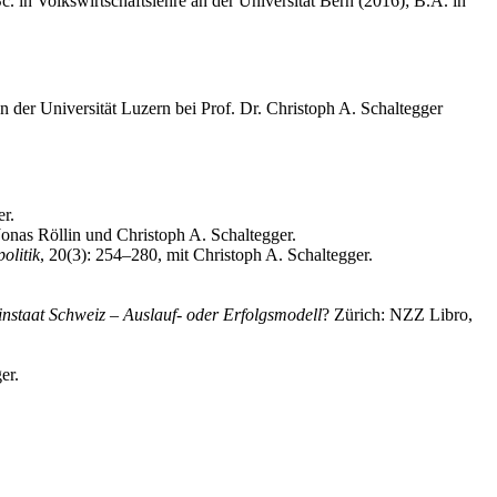
. in Volkswirtschaftslehre an der Universität Bern (2016); B.A. in
n der Universität Luzern bei Prof. Dr. Christoph A. Schaltegger
er.
onas Röllin und Christoph A. Schaltegger.
olitik
, 20(3): 254–280, mit Christoph A. Schaltegger.
instaat
Schweiz – Auslauf- oder Erfolgsmodell
? Zürich: NZZ Libro,
er.