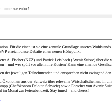
ation. Für die einen ist sie eine zentrale Grundlage unseres Wohlstan
r SVP erreicht diese Debatte einen neuen Höhepunkt.
eter A. Fischer (NZZ) und Patrick Leisibach (Avenir Suisse) über di
ation – und wer spürt vor allem ihre Kosten? Kann eine alternde Gesell
en der jeweiligen Teilnehmenden und entsprechen nicht zwingend den P
Ökonomen aus der Schweiz über relevante Wirtschaftsthemen. In unter
mpp (Chefökonom Deloitte Schweiz) sowie Forscher von Avenir Suis
l im Monat zur Feierabendzeit. Stay tuned – and cheers!
d