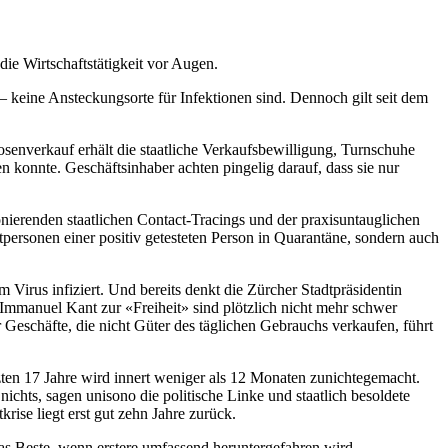
ie Wirtschaftstätigkeit vor Augen.
 keine Ansteckungsorte für Infektionen sind. Dennoch gilt seit dem
senverkauf erhält die staatliche Verkaufsbewilligung, Turnschuhe
en konnte. Geschäftsinhaber achten pingelig darauf, dass sie nur
erenden staatlichen Contact-Tracings und der praxisuntauglichen
ersonen einer positiv getesteten Person in Quarantäne, sondern auch
irus infiziert. Und bereits denkt die Zürcher Stadtpräsidentin
Immanuel Kant zur «Freiheit» sind plötzlich nicht mehr schwer
r Geschäfte, die nicht Güter des täglichen Gebrauchs verkaufen, führt
ten 17 Jahre wird innert weniger als 12 Monaten zunichtegemacht.
chts, sagen unisono die politische Linke und staatlich besoldete
rise liegt erst gut zehn Jahre zurück.
as Beste, wenn erstere umfassend heruntergefahren wird.