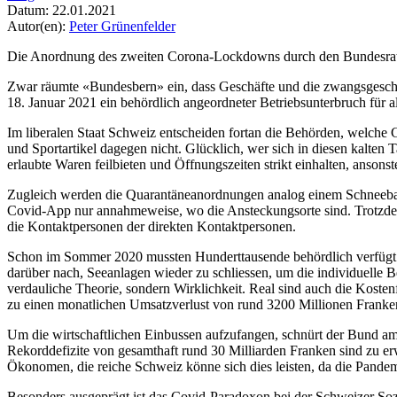
Datum:
22.01.2021
Autor(en):
Peter Grünenfelder
Die Anordnung des zweiten Corona-Lockdowns durch den Bundesrat füh
Zwar räumte «Bundesbern» ein, dass Geschäfte und die zwangsgeschlos
18. Januar 2021 ein behördlich angeordneter Betriebsunterbruch für a
Im liberalen Staat Schweiz entscheiden fortan die Behörden, welche 
und Sportartikel dagegen nicht. Glücklich, wer sich in diesen kalten 
erlaubte Waren feilbieten und Öffnungszeiten strikt einhalten, anson
Zugleich werden die Quarantäneanordnungen analog einem Schneeball
Covid-App nur annahmeweise, wo die Ansteckungsorte sind. Trotzdem 
die Kontaktpersonen der direkten Kontaktpersonen.
Schon im Sommer 2020 mussten Hunderttausende behördlich verfügt ze
darüber nach, Seeanlagen wieder zu schliessen, um die individuelle 
verdauliche Theorie, sondern Wirklichkeit. Real sind auch die Kostenf
zu einen monatlichen Umsatzverlust von rund 3200 Millionen Franke
Um die wirtschaftlichen Einbussen aufzufangen, schnürt der Bund am
Rekorddefizite von gesamthaft rund 30 Milliarden Franken sind zu erw
Ökonomen, die reiche Schweiz könne sich dies leisten, da die Pandemie 
Besonders ausgeprägt ist das Covid-Paradoxon bei der Schweizer Soz