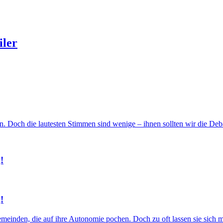
iler
 Doch die lautesten Stimmen sind wenige – ihnen sollten wir die Debat
!
!
einden, die auf ihre Autonomie pochen. Doch zu oft lassen sie sich m