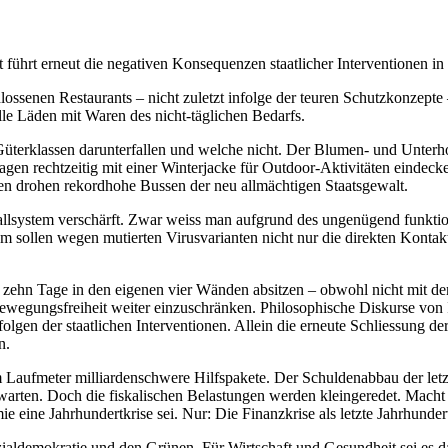
rt erneut die negativen Konsequenzen staatlicher Interventionen in d
senen Restaurants – nicht zuletzt infolge der teuren Schutzkonzepte –
lle Läden mit Waren des nicht-täglichen Bedarfs.
Güterklassen darunterfallen und welche nicht. Der Blumen- und Unterho
Tagen rechtzeitig mit einer Winterjacke für Outdoor-Aktivitäten eindeck
sten drohen rekordhohe Bussen der neu allmächtigen Staatsgewalt.
system verschärft. Zwar weiss man aufgrund des ungenügend funktioni
sollen wegen mutierten Virusvarianten nicht nur die direkten Kontaktp
hn Tage in den eigenen vier Wänden absitzen – obwohl nicht mit dem V
Bewegungsfreiheit weiter einzuschränken. Philosophische Diskurse von 
olgen der staatlichen Interventionen. Allein die erneute Schliessung de
n.
 Laufmeter milliardenschwere Hilfspakete. Der Schuldenabbau der letz
arten. Doch die fiskalischen Belastungen werden kleingeredet. Macht ni
eine Jahrhundertkrise sei. Nur: Die Finanzkrise als letzte Jahrhundertk
ialdemokratie und den Grünen. Für Wirtschaft und Gesundheit sei es d