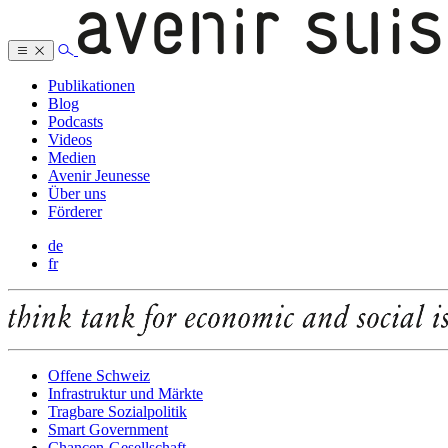
Publikationen
Blog
Podcasts
Videos
Medien
Avenir Jeunesse
Über uns
Förderer
de
fr
Offene Schweiz
Infrastruktur und Märkte
Tragbare Sozialpolitik
Smart Government
Chancen-Gesellschaft