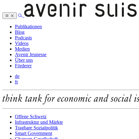
Publikationen
Blog
Podcasts
Videos
Medien
Avenir Jeunesse
Über uns
Förderer
de
fr
Offene Schweiz
Infrastruktur und Märkte
Tragbare Sozialpolitik
Smart Government
Chancen-Gesellschaft