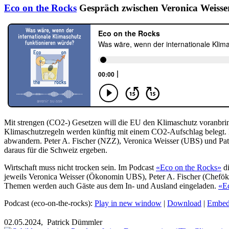
Eco on the Rocks
Gespräch zwischen Veronica Weisser
Mit strengen (CO2-) Gesetzen will die EU den Klimaschutz voranbri
Klimaschutzregeln werden künftig mit einem CO2-Aufschlag belegt. 
abwandern. Peter A. Fischer (NZZ), Veronica Weisser (UBS) und Patr
daraus für die Schweiz ergeben.
Wirtschaft muss nicht trocken sein. Im Podcast
«Eco on the Rocks»
di
jeweils Veronica Weisser (Ökonomin UBS), Peter A. Fischer (Chef
Themen werden auch Gäste aus dem In- und Ausland eingeladen.
«E
Podcast (eco-on-the-rocks):
Play in new window
|
Download
|
Embe
02.05.2024,
Patrick Dümmler