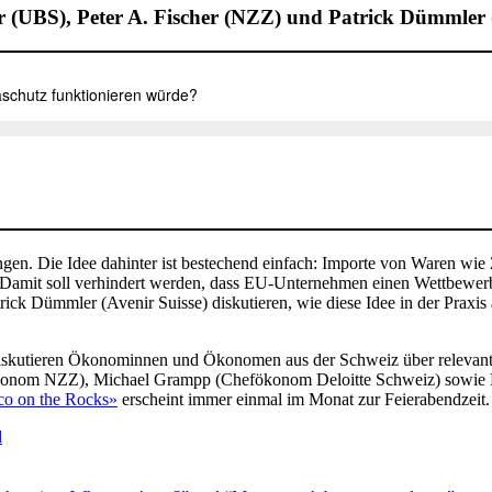
 (UBS), Peter A. Fischer (NZZ) und Patrick Dümmler (
ngen. Die Idee dahinter ist bestechend einfach: Importe von Waren w
Damit soll verhindert werden, dass EU-Unternehmen einen Wettbewerbs
ick Dümmler (Avenir Suisse) diskutieren, wie diese Idee in der Praxi
skutieren Ökonominnen und Ökonomen aus der Schweiz über relevante W
ökonom NZZ), Michael Grampp (Chefökonom Deloitte Schweiz) sowie F
co on the Rocks»
erscheint immer einmal im Monat zur Feierabendzeit. 
d