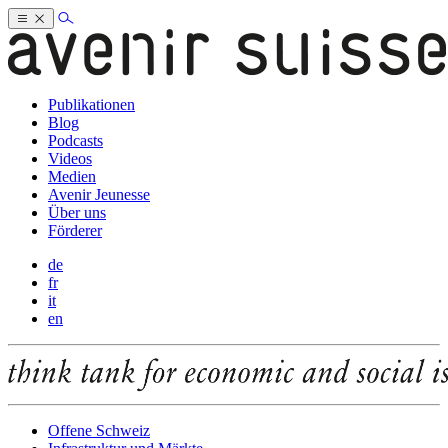
Publikationen
Blog
Podcasts
Videos
Medien
Avenir Jeunesse
Über uns
Förderer
de
fr
it
en
Offene Schweiz