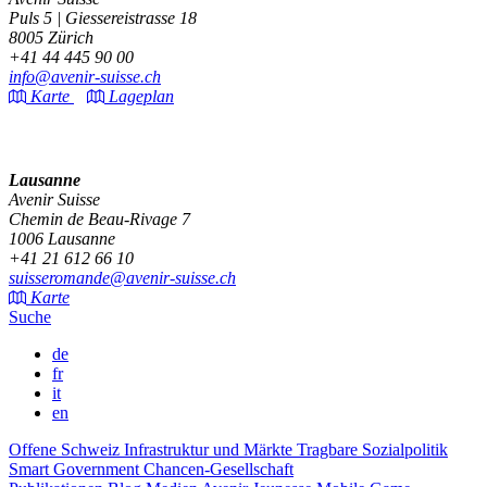
Puls 5 | Giessereistrasse 18
8005 Zürich
+41 44 445 90 00
info@avenir-suisse.ch
Karte
Lageplan
Lausanne
Avenir Suisse
Chemin de Beau-Rivage 7
1006 Lausanne
+41 21 612 66 10
suisseromande@avenir-suisse.ch
Karte
Suche
de
fr
it
en
Offene Schweiz
Infrastruktur und Märkte
Tragbare Sozialpolitik
Smart Government
Chancen-Gesellschaft