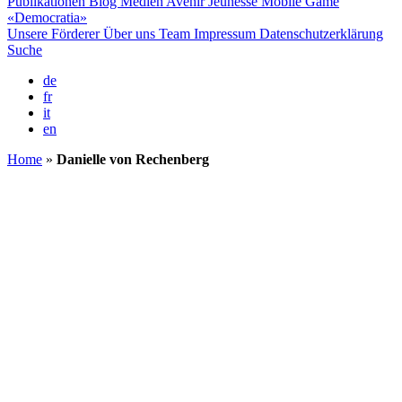
Publikationen
Blog
Medien
Avenir Jeunesse
Mobile Game
«Democratia»
Unsere Förderer
Über uns
Team
Impressum
Datenschutzerklärung
Suche
de
fr
it
en
Home
»
Danielle von Rechenberg