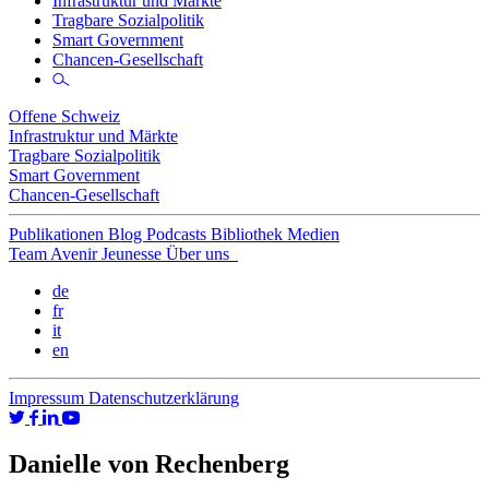
Infrastruktur und Märkte
Tragbare Sozialpolitik
Smart Government
Chancen-Gesellschaft
Offene Schweiz
Infrastruktur und Märkte
Tragbare Sozialpolitik
Smart Government
Chancen-Gesellschaft
Publikationen
Blog
Podcasts
Bibliothek
Medien
Team
Avenir Jeunesse
Über uns
de
fr
it
en
Impressum
Datenschutzerklärung
Danielle von Rechenberg