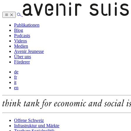
Publikationen
Blog
Podcasts
Videos
Medien
Avenir Jeunesse
Über uns
Förderer
de
fr
it
en
Offene Schweiz
Infrastruktur und Märkte
Tragbare Sozialpolitik