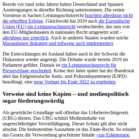
Bereits vor rund zehn Jahren haben Deutschland und Spanien
Anstrengungen in dieselbe Richtung unternommen. Die ersten
Vorstösse in Sachen Leistungsschutzrecht
brachten allerdings nicht
die erhofften Erfolge
. Gleichwohl hat 2019 auch
die Europäische
Union (EU) ein Leistungsschutzrecht
verabschiedet, das nun von
den EU-Mitgliedstaaten in nationales Recht umgesetzt wird –
allerdings nur zögerlich
. Auch in anderen Staaten wurden solche
Massnahmen diskutiert und teilweise auch implementiert
.
Die Entwicklungen im Ausland haben auch in der Schweiz die
Diskussion wieder angeregt. Die Debatte wurde bereits 2019 im
Parlament geführt. Damals ist
ein Leistungsschutzrecht für
Presseverlage gescheitert
. Keine drei Jahre später hat der Bundesrat
aber das Eidgenössische Justiz- und Polizeidepartement (EJPD)
beauftragt, eine
neue Vorlage bis Ende 2022 zu erarbeiten
.
Verweise sind keine Kopien – und medienpolitisch
sogar förderungswürdig
Als gesetzliche Grundlage soll offenbar das Urheberrechtsgesetz
(URG) dienen. Das URG schützt Medieninhalte vor
ungerechtfertigter Vervielfältigung. Dieser Schutz gilt aber nicht
absolut. Die bedeutendste Ausnahme ist das Zitate-Recht. So erlaubt
das Gesetz die Verwendung geschützter Inhalte
«zur Erläuterung,