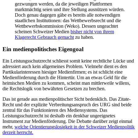
gezwungen werden, da die jeweiligen Plattformen
marktmächtig seien und ihre Stellung ausnützen würden.
Doch genau dagegen gäbe es bereits alle notwendigen
staatlichen Institutionen: das Wettbewerbsrecht und die
Wettbewerbskommission (Weko). Dessen ungeachtet
scheinen Schweizer Medien
bisher nicht von ihrem
Klagerecht Gebrauch gemacht
zu haben.
Ein medienpolitisches Eigengoal
Ein Leistungsschutzrecht schliesst somit keine rechtliche Lücke und
adressiert auch kein allgemeines Problem. Vielmehr dient es den
Partikularinteressen hiesiger Medienfirmen; es ist schlicht eine
Medienförderung durch die Hintertür. Um an etwas Geld für die
heimischen Medien zu kommen, scheint man mittlerweile willens,
die Rechtslogik von bewährten Gesetzen zu brechen.
Das ist gerade aus medienpolitischer Sicht bedenklich. Das Zitate-
Recht und der explizite Verbreitungsanspruch des URG sind beide
zentral für das Funktionieren des Mediensystems. Das
Leistungsschutzrecht ist deshalb ein denkbar ungeeignetes
Instrument zur Medienförderung. Die Debatte darüber zeigt einmal
mehr,
welche Orientierungslosigkeit in der Schweizer Medienpolitik
derzeit herrscht.