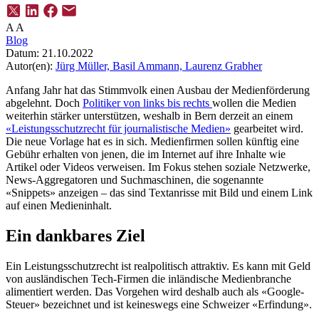
A
A
Blog
Datum:
21.10.2022
Autor(en):
Jürg Müller,
Basil Ammann,
Laurenz Grabher
Anfang Jahr hat das Stimmvolk einen Ausbau der Medienförderung
abgelehnt. Doch
Politiker von links bis rechts
wollen die Medien
weiterhin stärker unterstützen, weshalb in Bern derzeit an einem
«Leistungsschutzrecht für journalistische Medien»
gearbeitet wird.
Die neue Vorlage hat es in sich. Medienfirmen sollen künftig eine
Gebühr erhalten von jenen, die im Internet auf ihre Inhalte wie
Artikel oder Videos verweisen. Im Fokus stehen soziale Netzwerke,
News-Aggregatoren und Suchmaschinen, die sogenannte
«Snippets» anzeigen – das sind Textanrisse mit Bild und einem Link
auf einen Medieninhalt.
Ein dankbares Ziel
Ein Leistungsschutzrecht ist realpolitisch attraktiv. Es kann mit Geld
von ausländischen Tech-Firmen die inländische Medienbranche
alimentiert werden. Das Vorgehen wird deshalb auch als «Google-
Steuer» bezeichnet und ist keineswegs eine Schweizer «Erfindung».