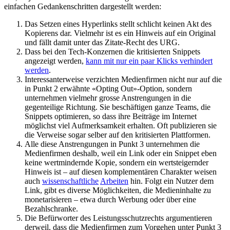
einfachen Gedankenschritten dargestellt werden:
Das Setzen eines Hyperlinks stellt schlicht keinen Akt des
Kopierens dar. Vielmehr ist es ein Hinweis auf ein Original
und fällt damit unter das Zitate-Recht des URG.
Dass bei den Tech-Konzernen die kritisierten Snippets
angezeigt werden,
kann mit nur ein paar Klicks verhindert
werden
.
Interessanterweise verzichten Medienfirmen nicht nur auf die
in Punkt 2 erwähnte «Opting Out»-Option, sondern
unternehmen vielmehr grosse Anstrengungen in die
gegenteilige Richtung. Sie beschäftigen ganze Teams, die
Snippets optimieren, so dass ihre Beiträge im Internet
möglichst viel Aufmerksamkeit erhalten. Oft publizieren sie
die Verweise sogar selber auf den kritisierten Plattformen.
Alle diese Anstrengungen in Punkt 3 unternehmen die
Medienfirmen deshalb, weil ein Link oder ein Snippet eben
keine wertmindernde Kopie, sondern ein wertsteigernder
Hinweis ist – auf diesen komplementären Charakter weisen
auch
wissenschaftliche
Arbeiten
hin. Folgt ein Nutzer dem
Link, gibt es diverse Möglichkeiten, die Medieninhalte zu
monetarisieren – etwa durch Werbung oder über eine
Bezahlschranke.
Die Befürworter des Leistungsschutzrechts argumentieren
derweil, dass die Medienfirmen zum Vorgehen unter Punkt 3