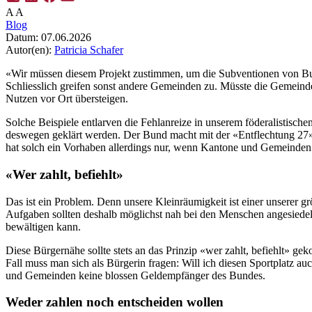
A
A
Blog
Datum:
07.06.2026
Autor(en):
Patricia Schafer
«Wir müssen diesem Projekt zustimmen, um die Subventionen von Bund u
Schliesslich greifen sonst andere Gemeinden zu. Müsste die Gemeinde 
Nutzen vor Ort übersteigen.
Solche Beispiele entlarven die Fehlanreize in unserem föderalistisc
deswegen geklärt werden. Der Bund macht mit der «Entflechtung 27» 
hat solch ein Vorhaben allerdings nur, wenn Kantone und Gemeinden V
«Wer zahlt, befiehlt»
Das ist ein Problem. Denn unsere Kleinräumigkeit ist einer unserer grö
Aufgaben sollten deshalb möglichst nah bei den Menschen angesiedelt
bewältigen kann.
Diese Bürgernähe sollte stets an das Prinzip «wer zahlt, befiehlt» g
Fall muss man sich als Bürgerin fragen: Will ich diesen Sportplatz 
und Gemeinden keine blossen Geldempfänger des Bundes.
Weder zahlen noch entscheiden wollen