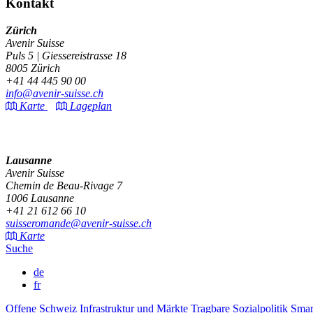
Kontakt
Zürich
Avenir Suisse
Puls 5 | Giessereistrasse 18
8005 Zürich
+41 44 445 90 00
info@avenir-suisse.ch
Karte
Lageplan
Lausanne
Avenir Suisse
Chemin de Beau-Rivage 7
1006 Lausanne
+41 21 612 66 10
suisseromande@avenir-suisse.ch
Karte
Suche
de
fr
Offene Schweiz
Infrastruktur und Märkte
Tragbare Sozialpolitik
Smar