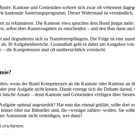
es Muster: Kantone und Gemeinden wehren sich zwar oft vehement dage
rte kantonale Sanierungsprogramm. Dieser Widerstand ist verständlich,
iten zu reklamieren. Die Kantone etwa sprachen dem Bund jüngst mehr
en, selbst über Raumvorgaben zu entscheiden – und den Bau dann auch 
f und degradieren sich zu Transferempfängern. Die Folge ist eine zune
 als 30 Aufgabenbereiche. Gesamthaft geht es dabei um Ausgaben von jä
 die Kompetenzen sind oft unübersichtlich vermischt.
omie?
nders, wenn der Bund Kompetenzen an die Kantone oder Kantone an di
der jene Aufgabe nicht leisten. Damit verengt sich die Debatte darauf
 der falsche Ansatz – denn Kantone und Gemeinden verfügen über Steu
e Aufgabe optimal angesiedelt? Hat man das einmal geklärt, sollte dort 
r öfter nur Bittsteller sind, die «weniger zahlen» wollen. Sie sollten
re Autonomie nicht verteidigen, wer dann?
 erschienen.