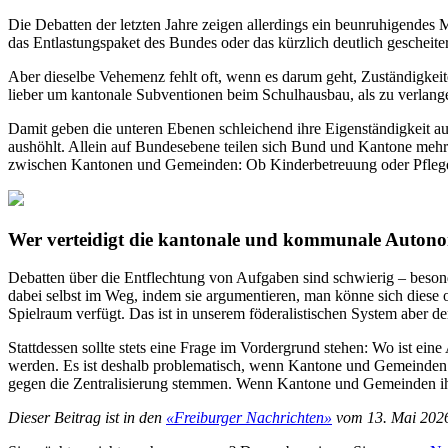
Die Debatten der letzten Jahre zeigen allerdings ein beunruhigend
das Entlastungspaket des Bundes oder das kürzlich deutlich gescheite
Aber dieselbe Vehemenz fehlt oft, wenn es darum geht, Zuständigke
lieber um kantonale Subventionen beim Schulhausbau, als zu verlang
Damit geben die unteren Ebenen schleichend ihre Eigenständigkeit au
aushöhlt. Allein auf Bundesebene teilen sich Bund und Kantone mehr
zwischen Kantonen und Gemeinden: Ob Kinderbetreuung oder Pflege –
Wer verteidigt die kantonale und kommunale Auton
Debatten über die Entflechtung von Aufgaben sind schwierig – beso
dabei selbst im Weg, indem sie argumentieren, man könne sich diese o
Spielraum verfügt. Das ist in unserem föderalistischen System aber
Stattdessen sollte stets eine Frage im Vordergrund stehen: Wo ist ein
werden. Es ist deshalb problematisch, wenn Kantone und Gemeinden imme
gegen die Zentralisierung stemmen. Wenn Kantone und Gemeinden ih
Dieser Beitrag ist in den
«Freiburger Nachrichten»
vom 13. Mai 2026