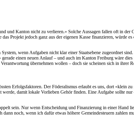
nd Kanton nicht zu verlieren.» Solche Aussagen fallen oft in der Geme
das Projekt jedoch ganz aus der eigenen Kasse finanzieren, würde es of
hen System, wenn Aufgaben nicht klar einer Staatsebene zugeordnet sin
gerade einen neuen Anlauf – und auch im Kanton Freiburg wäre dies na
erantwortung übernehmen wollen – doch sie scheinen sich in ihrer Rolle
ssten Erfolgsfaktoren. Der Föderalismus erlaubt es uns, dort «klein zu se
 werde, damit lokale Vorlieben Gehör finden. Eine Aufgabe sollte nur 
ekoppelt sein. Nur wenn Entscheidung und Finanzierung in einer Hand l
auch dann noch, wenn ich dafür etwas höhere Gemeindesteuern zahlen m