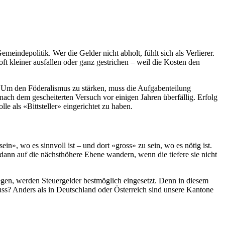
indepolitik. Wer die Gelder nicht abholt, fühlt sich als Verlierer.
t kleiner ausfallen oder ganz gestrichen – weil die Kosten den
d. Um den Föderalismus zu stärken, muss die Aufgabenteilung
ch dem gescheiterten Versuch vor einigen Jahren überfällig. Erfolg
 als «Bittsteller» eingerichtet zu haben.
in», wo es sinnvoll ist – und dort «gross» zu sein, wo es nötig ist.
dann auf die nächsthöhere Ebene wandern, wenn die tiefere sie nicht
iegen, werden Steuergelder bestmöglich eingesetzt. Denn in diesem
uss? Anders als in Deutschland oder Österreich sind unsere Kantone