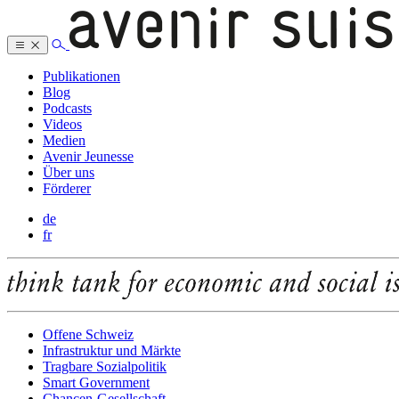
Publikationen
Blog
Podcasts
Videos
Medien
Avenir Jeunesse
Über uns
Förderer
de
fr
Offene Schweiz
Infrastruktur und Märkte
Tragbare Sozialpolitik
Smart Government
Chancen-Gesellschaft