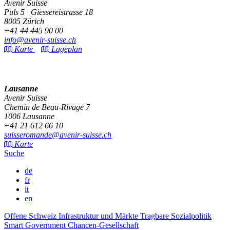
Avenir Suisse
Puls 5 | Giessereistrasse 18
8005 Zürich
+41 44 445 90 00
info@avenir-suisse.ch
Karte
Lageplan
Lausanne
Avenir Suisse
Chemin de Beau-Rivage 7
1006 Lausanne
+41 21 612 66 10
suisseromande@avenir-suisse.ch
Karte
Suche
de
fr
it
en
Offene Schweiz
Infrastruktur und Märkte
Tragbare Sozialpolitik
Smart Government
Chancen-Gesellschaft