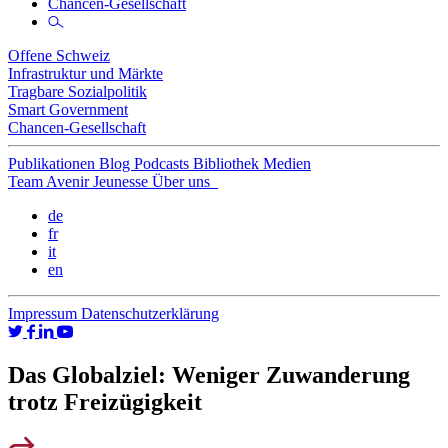
Chancen-Gesellschaft
Offene Schweiz
Infrastruktur und Märkte
Tragbare Sozialpolitik
Smart Government
Chancen-Gesellschaft
Publikationen
Blog
Podcasts
Bibliothek
Medien
Team
Avenir Jeunesse
Über uns
de
fr
it
en
Impressum
Datenschutzerklärung
Das Globalziel: Weniger Zuwanderung
trotz Freizügigkeit