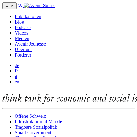
Publikationen
Blog
Podcasts
Videos
Medien
Avenir Jeunesse
Über uns
Förderer
de
fr
it
en
Offene Schweiz
Infrastruktur und Märkte
Tragbare Sozialpolitik
Smart Government