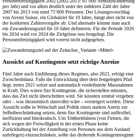
Personenfreizügigkeit 2002 (2002-2013: 61’000 Nettozuwanderung
pro Jahr) und vor allem deutlich unter der mittleren Zahl der Jahre
2007 bis 2013 von rund 75’000 Personen. Der Lösungsvorschlag
von Avenir Suisse, ein Globalziel für 10 Jahre, hängt aber nicht von
der konkreten Zahlenvorgabe ab. Und alternativ könnte man auch
ein Zuwanderungsziel für 10 Jahre definieren. Für die Periode 2026
bis 2034 wird vor 2024 die Zielgrösse neu festgelegt. Die
Personenfreizügigkeit wird vorerst nicht aufgegeben.
Aussicht auf Kontingente setzt richtige Anreize
Fünf Jahre nach Einführung dieses Regimes, also 2021, erfolgt eine
Zwischenbilanz. Falls die Entwicklung über dem festgelegten Pfad
liegt, treten 2021 sofort und automatisch vordefinierte Massnahmen
in Kraft. Dies wären fixe Kontingente, die sicherstellen müssten,
dass das Ziel nicht überschritten wird. Sie könnten zentral vergeben
oder – was ökonomisch sinnvoller wäre – versteigert werden. Diese
Aussicht sollte in Wirtschaft und Politik einen starken Anreiz zur
Selbstbeschränkung setzen, denn fixe Kontingente sind unflexibel,
ineffizient und bürokratisch. Um Trittbrettfahren (von Firmen, die
sich wegen der Freiwilligkeit in der ersten Phase keine
Zurückhaltung bei der Anstellung von Personen aus dem Ausland
auferlegen) einzuschränken, sollte das drohende Kontingentsregime