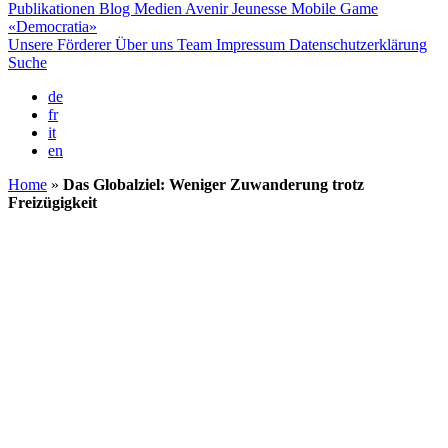
Publikationen
Blog
Medien
Avenir Jeunesse
Mobile Game
«Democratia»
Unsere Förderer
Über uns
Team
Impressum
Datenschutzerklärung
Suche
de
fr
it
en
Home
»
Das Globalziel: Weniger Zuwanderung trotz
Freizügigkeit