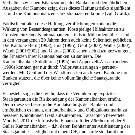
Verhältnis zwischen Bilanzsumme der Banken und den jährlichen
Ausgaben der Kantone zeigt, dass dieses Haftungsrisiko signifikant
ist und die Kantonsfinanzen stark strapazieren könnte (vgl. Grafik).
Faktisch entfalten diese Haftungsverpflichtungen zudem die
Wirkung von Bestandesgarantien. Kostspielige Hilfsaktionen zu
Gunsten einzelner Kantonalbanken – teils in Milliardenhöhe – sind
in den vergangenen 20 Jahren denn auch keine Seltenheit geblieben.
Die Kantone Bern (1993), Jura (1996), Genf (2000), Wallis (2000),
Waadt (2001/2002) und Glarus (2008) sahen sich dazu gezwungen,
die Finanzen ihrer Kantonalbanken zu sanieren. Die
Kantonalbanken Solothurns (1995) und Appenzell-Ausserrhodens
(1996) konnten gar nur durch Vollprivatisierungen «gerettet»
werden. Mit Genf und der Waadt mussten auch zwei Kantone ihre
Banken stützen, die über keine vollumfängliche Staatsgarantie
verfügten.
Es besteht sogar die Gefahr, dass die Verankerung expliziter
Staatsgarantien die Risikoneigung der Kantonalbanken erhöht.
Denn diese verbessern die Bonitätsratings der Banken und
ermöglichen es ihnen, am Interbanken- und Obligationenmarkt zu
besseren Konditionen Geld aufzunehmen. Tatsächlich bewertete
Moody’s 2011 die intrinsische Finanzkraft der Zürcher und der St.
Galler Kantonalbanken – d.h. deren Bonität unter Ausblendung der
Staatsgarantie – lediglich mit einem C+, und stufte sie damit nur