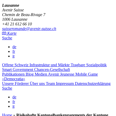
Lausanne
Avenir Suisse
Chemin de Beau-Rivage 7
1006 Lausanne
+41 21 612 66 10
suisseromande@avenir-suisse.ch
Karte
Suche
de
fr
it
Offene Schweiz
Infrastruktur und Märkte
Tragbare Sozialpolitik
Smart Government
Chancen-Gesellschaft
Publikationen
Blog
Medien
Avenir Jeunesse
Mobile Game
«Democratia»
Unsere Förderer
Über uns
Team
Impressum
Datenschutzerklärung
Suche
de
fr
it
Home
»
Risikohafte Kantonalbankengagements der Kantone