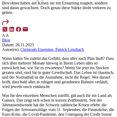
Bewohner haben auf Krisen nie mit Erstarrung reagiert, sondern
sind daran gewachsen. Doch genau diese Stärke droht verloren zu
gehen.
A
A
Blog
Datum:
26.11.2025
Autor(en):
Christoph Eisenring,
Patrick Leisibach
Wann hatten Sie zuletzt das Gefühl, dass alles nach Plan läuft? Dass
sich über mehrere Monate hinweg in Ihrem Leben alles so
entwickelt hat, wie Sie es erwarteten? Wenn Sie jetzt ins Stocken
geraten sind, sind Sie in guter Gesellschaft. Das Leben ist chaotisch,
und der Normalfall ist die Ausnahme, nicht die Regel. Wer darauf
hofft, dass bald alles in ruhigen und geordneten Bahnen verläuft,
wird jeweils rasch enttäuscht.
Was für den einzelnen Menschen zutrifft, gilt auch für ein Land als
Ganzes. Das zeigt sich schon in kurzen Zeitfenstern. Seit der
Jahrtausendwende hat die Schweiz zahlreiche Krisen erlebt: die
Folgen der Terroranschläge vom 11. September, die Finanzkrise, die
Euro-Krise, die Covid-Pandemie, den Untergang der Credit Suisse