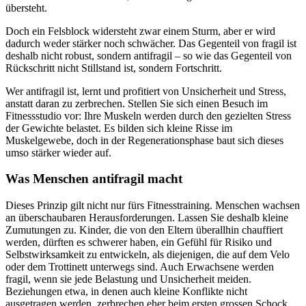
übersteht.
Doch ein Felsblock widersteht zwar einem Sturm, aber er wird
dadurch weder stärker noch schwächer. Das Gegenteil von fragil ist
deshalb nicht robust, sondern antifragil – so wie das Gegenteil von
Rückschritt nicht Stillstand ist, sondern Fortschritt.
Wer antifragil ist, lernt und profitiert von Unsicherheit und Stress,
anstatt daran zu zerbrechen. Stellen Sie sich einen Besuch im
Fitnessstudio vor: Ihre Muskeln werden durch den gezielten Stress
der Gewichte belastet. Es bilden sich kleine Risse im
Muskelgewebe, doch in der Regenerationsphase baut sich dieses
umso stärker wieder auf.
Was Menschen antifragil macht
Dieses Prinzip gilt nicht nur fürs Fitnesstraining. Menschen wachsen
an überschaubaren Herausforderungen. Lassen Sie deshalb kleine
Zumutungen zu. Kinder, die von den Eltern überallhin chauffiert
werden, dürften es schwerer haben, ein Gefühl für Risiko und
Selbstwirksamkeit zu entwickeln, als diejenigen, die auf dem Velo
oder dem Trottinett unterwegs sind. Auch Erwachsene werden
fragil, wenn sie jede Belastung und Unsicherheit meiden.
Beziehungen etwa, in denen auch kleine Konflikte nicht
ausgetragen werden, zerbrechen eher beim ersten grossen Schock.