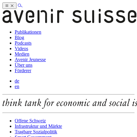
Publikationen
Blog
Podcasts
Videos
Medien
Avenir Jeunesse
Über uns
Förderer
de
en
Offene Schweiz
Infrastruktur und Märkte
Tragbare Sozialpolitik