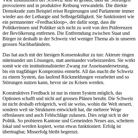
provozieren und in produktive Reibung verwandeln. Die direkte
Demokratie zum Beispiel reisst Regierungen und Parlamente immer
wieder aus der Lethargie und Selbstgefälligkeit. Sie funktioniert wie
ein permanenter «Feedbackloop», der dafür sorgt, dass die
Politikerinnen und Politiker sich nicht zu weit von den Präferenzen
der Bevölkerung entfernen. Die Entfremdung zwischen Staat und
Bürger ist deshalb in der Schweiz viel weniger Thema als in unseren
grossen Nachbarländern.
Das hat auch mit der hiesigen Konsenskultur zu tun: Akteure ringen
miteinander um Lösungen, statt aneinander vorbeizureden. Sie wirkt
somit wie ein institutionalisierter Zwang zur Auseinandersetzung,
bis ein tragfähiger Kompromiss entsteht. All das macht die Schweiz
zu einem System, das laufend Rückmeldungen verarbeitet und so
Störungen nutzen kann, bevor sie zu Krisen werden.
Konstruktives Feedback ist nur in einem System möglich, das
Optionen schafft und nicht auf grossen Plänen beruht. Die Schweiz
ist nicht deshalb erfolgreich, weil sie weiss, wohin die Welt steuert,
sondern weil sie Strukturen entwickelt hat, die mehrere Wege
offenlassen und auch Fehlschläge zulassen. Dies zeigt sich in der
Politik. So probieren Kantone und Gemeinden Neues aus, scheitern
lokal und werden kopiert, wenn etwas funktioniert. Erfolg ist
übertragbar, Misserfolg bleibt begrenzt.