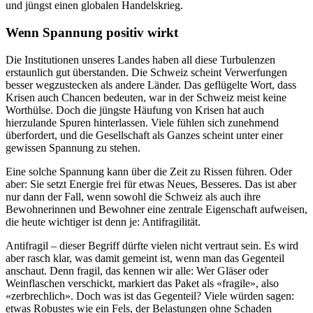
und jüngst einen globalen Handelskrieg.
Wenn Spannung positiv wirkt
Die Institutionen unseres Landes haben all diese Turbulenzen
erstaunlich gut überstanden. Die Schweiz scheint Verwerfungen
besser wegzustecken als andere Länder. Das geflügelte Wort, dass
Krisen auch Chancen bedeuten, war in der Schweiz meist keine
Worthülse. Doch die jüngste Häufung von Krisen hat auch
hierzulande Spuren hinterlassen. Viele fühlen sich zunehmend
überfordert, und die Gesellschaft als Ganzes scheint unter einer
gewissen Spannung zu stehen.
Eine solche Spannung kann über die Zeit zu Rissen führen. Oder
aber: Sie setzt Energie frei für etwas Neues, Besseres. Das ist aber
nur dann der Fall, wenn sowohl die Schweiz als auch ihre
Bewohnerinnen und Bewohner eine zentrale Eigenschaft aufweisen,
die heute wichtiger ist denn je: Antifragilität.
Antifragil – dieser Begriff dürfte vielen nicht vertraut sein. Es wird
aber rasch klar, was damit gemeint ist, wenn man das Gegenteil
anschaut. Denn fragil, das kennen wir alle: Wer Gläser oder
Weinflaschen verschickt, markiert das Paket als «fragile», also
«zerbrechlich». Doch was ist das Gegenteil? Viele würden sagen:
etwas Robustes wie ein Fels, der Belastungen ohne Schaden