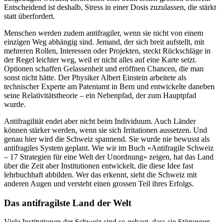
Entscheidend ist deshalb, Stress in einer Dosis zuzulassen, die stärkt
statt überfordert.
Menschen werden zudem antifragiler, wenn sie nicht von einem
einzigen Weg abhängig sind. Jemand, der sich breit aufstellt, mit
mehreren Rollen, Interessen oder Projekten, steckt Rückschläge in
der Regel leichter weg, weil er nicht alles auf eine Karte setzt.
Optionen schaffen Gelassenheit und eröffnen Chancen, die man
sonst nicht hätte. Der Physiker Albert Einstein arbeitete als
technischer Experte am Patentamt in Bern und entwickelte daneben
seine Relativitätstheorie – ein Nebenpfad, der zum Hauptpfad
wurde.
Antifragilität endet aber nicht beim Individuum. Auch Länder
können stärker werden, wenn sie sich Irritationen aussetzen. Und
genau hier wird die Schweiz spannend. Sie wurde nie bewusst als
antifragiles System geplant. Wie wir im Buch «Antifragile Schweiz
– 17 Strategien für eine Welt der Unordnung» zeigen, hat das Land
über die Zeit aber Institutionen entwickelt, die diese Idee fast
lehrbuchhaft abbilden. Wer das erkennt, sieht die Schweiz mit
anderen Augen und versteht einen grossen Teil ihres Erfolgs.
Das antifragilste Land der Welt
Viele Institutionen der Schweiz sind so gebaut, dass sie Störungen