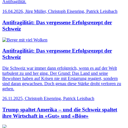
Antifragilität.
16.04.2026
,
Jürg Müller, Christoph Eisenring, Patrick Leisibach
Antifragilität: Das vergessene Erfolgsrezept der
Schweiz
Antifragilität: Das vergessene Erfolgsrezept der
Schweiz
Die Schweiz war immer dann erfolgreich, wenn es auf der Welt
turbulent zu und her ging. Der Grund: Das Land und seine
Bewohner haben auf Krisen nie mit Erstarrung reagiert, sondern
sind daran gewachsen. Doch genau diese Stärke droht verloren zu
gehen.
26.11.2025
,
Christoph Eisenring, Patrick Leisibach
Trump spaltet Amerika – und die Schweiz spaltet
ihre Wirtschaft in «Gut» und «Böse»