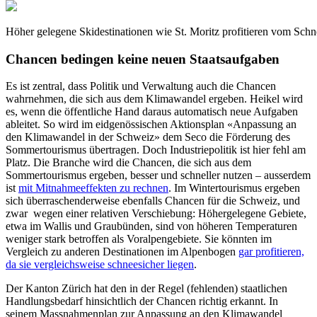
Höher gelegene Skidestinationen wie St. Moritz profitieren vom Schn
Chancen bedingen keine neuen Staatsaufgaben
Es ist zentral, dass Politik und Verwaltung auch die Chancen
wahrnehmen, die sich aus dem Klimawandel ergeben. Heikel wird
es, wenn die öffentliche Hand daraus automatisch neue Aufgaben
ableitet. So wird im eidgenössischen Aktionsplan «Anpassung an
den Klimawandel in der Schweiz» dem Seco die Förderung des
Sommertourismus übertragen. Doch Industriepolitik ist hier fehl am
Platz. Die Branche wird die Chancen, die sich aus dem
Sommertourismus ergeben, besser und schneller nutzen – ausserdem
ist
mit Mitnahmeeffekten zu rechnen
. Im Wintertourismus ergeben
sich überraschenderweise ebenfalls Chancen für die Schweiz, und
zwar wegen einer relativen Verschiebung: Höhergelegene Gebiete,
etwa im Wallis und Graubünden, sind von höheren Temperaturen
weniger stark betroffen als Voralpengebiete. Sie könnten im
Vergleich zu anderen Destinationen im Alpenbogen
gar profitieren,
da sie vergleichsweise schneesicher liegen
.
Der Kanton Zürich hat den in der Regel (fehlenden) staatlichen
Handlungsbedarf hinsichtlich der Chancen richtig erkannt. In
seinem Massnahmenplan zur Anpassung an den Klimawandel