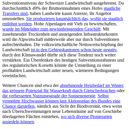
Subventionsniveau der Schweizer Landwirtschaft ausgebremst. Da
durchschnittlich 49% der Bruttoeinnahmen eines Hofes
staatliche
Transfers sind
, haben Landwirte kaum Anreize, ihr Angebot
umzustellen.
Sie produzieren hauptsächlich das, wofür sie staatlich
entlöhnt werden
. Hohe Alpenlagen mit Vieh zu bewirtschaften,
wurde im Mittelalter zum gewinnbringenden Geschäft
. Mit
zunehmender Trockenheit und ansteigenden Infrastrukturkosten
wird die Alpwirtschaft mittlerweile aber nur durch Subventionen
aufrechterhalten. Die volkswirtschaftliche Nettowertschöpfung der
Landwirtschaft
ist in den Gebirgskantonen schon heute negativ
,
durch den Klimawandel dürfte sich diese Tendenz noch weiter
verstärken. Ein Überdenken des heutigen Subventionsrahmens und
des regulatorischen Korsetts könnte die Umstellung zu einer
profitablen Landwirtschaft unter neuen, wärmeren Bedingungen
vereinfachen.
Weitere Chancen sind etwa der
abnehmende Heizbedarf im Winter
,
das grössere Potenzial für Wasserkraft durch Gletscherbrachen
oder
die verbesserten Nutzungsgrade der Sonnenenergie
.
Selbst
vermehrte Hochwasser können laut Aktionsplan des Bundes eine
Chance darstellen
, nämlich aus Sicht der Biodiversität, etwa wenn
nach Überschwemmungen neue Lebensräume auf von Geschiebe
überlagerten Flächen entstehen,
wo sich diverse Pionierarten
ansiedeln können
.