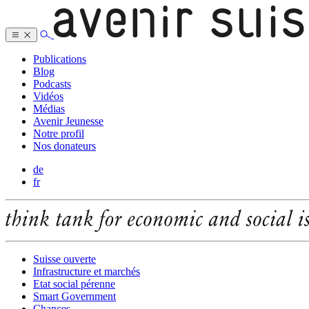
Publications
Blog
Podcasts
Vidéos
Médias
Avenir Jeunesse
Notre profil
Nos donateurs
de
fr
Suisse ouverte
Infrastructure et marchés
Etat social pérenne
Smart Government
Chances