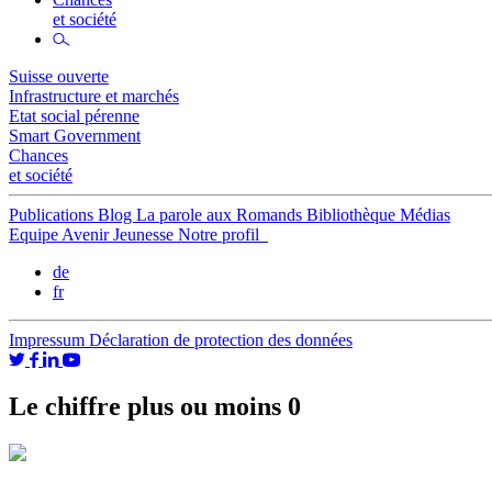
et société
Suisse ouverte
Infrastructure et marchés
Etat social pérenne
Smart Government
Chances
et société
Publications
Blog
La parole aux Romands
Bibliothèque
Médias
Equipe
Avenir Jeunesse
Notre profil
de
fr
Impressum
Déclaration de protection des données
Le chiffre plus ou moins 0