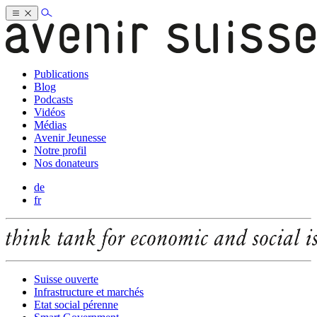
Publications
Blog
Podcasts
Vidéos
Médias
Avenir Jeunesse
Notre profil
Nos donateurs
de
fr
Suisse ouverte
Infrastructure et marchés
Etat social pérenne