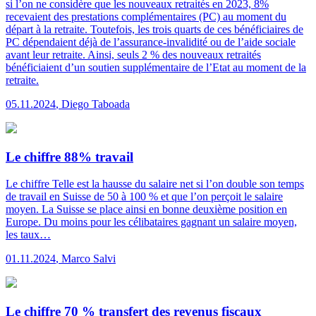
si l’on ne considère que les nouveaux retraités en 2023, 8%
recevaient des prestations complémentaires (PC) au moment du
départ à la retraite. Toutefois, les trois quarts de ces bénéficiaires de
PC dépendaient déjà de l’assurance-invalidité ou de l’aide sociale
avant leur retraite. Ainsi, seuls 2 % des nouveaux retraités
bénéficiaient d’un soutien supplémentaire de l’Etat au moment de la
retraite.
05.11.2024
,
Diego Taboada
Le chiffre 88% travail
Le chiffre
Telle est la hausse du salaire net si l’on double son temps
de travail en Suisse de 50 à 100 % et que l’on perçoit le salaire
moyen. La Suisse se place ainsi en bonne deuxième position en
Europe. Du moins pour les célibataires gagnant un salaire moyen,
les taux…
01.11.2024
,
Marco Salvi
Le chiffre 70 % transfert des revenus fiscaux