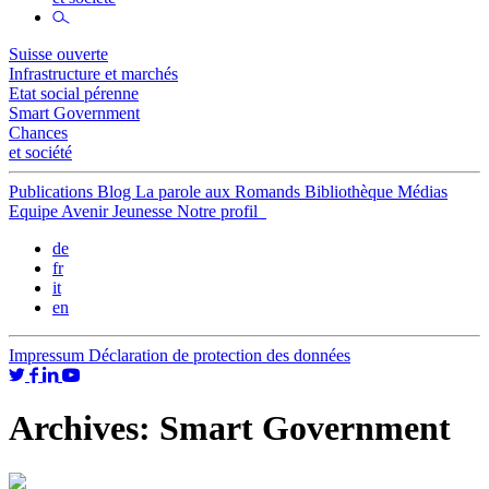
Suisse ouverte
Infrastructure et marchés
Etat social pérenne
Smart Government
Chances
et société
Publications
Blog
La parole aux Romands
Bibliothèque
Médias
Equipe
Avenir Jeunesse
Notre profil
de
fr
it
en
Impressum
Déclaration de protection des données
Archives:
Smart Government