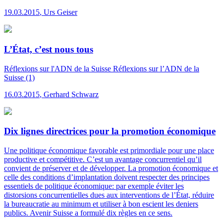
19.03.2015
,
Urs Geiser
L’État, c’est nous tous
Réflexions sur l'ADN de la Suisse
Réflexions sur l’ADN de la
Suisse (1)
16.03.2015
,
Gerhard Schwarz
Dix lignes directrices pour la promotion économique
Une politique économique favorable est primordiale pour une place
productive et compétitive. C’est un avantage concurrentiel qu’il
convient de préserver et de développer. La promotion économique et
celle des conditions d’implantation doivent respecter des principes
essentiels de politique économique: par exemple éviter les
distorsions concurrentielles dues aux interventions de l’État, réduire
la bureaucratie au minimum et utiliser à bon escient les deniers
publics. Avenir Suisse a formulé dix règles en ce sens.