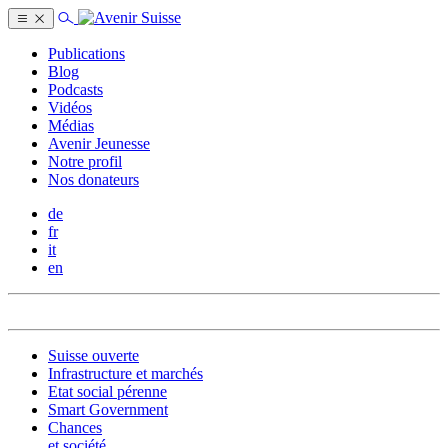
Publications
Blog
Podcasts
Vidéos
Médias
Avenir Jeunesse
Notre profil
Nos donateurs
de
fr
it
en
Suisse ouverte
Infrastructure et marchés
Etat social pérenne
Smart Government
Chances
et société