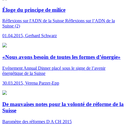
Éloge du principe de milice
Réflexions sur l'ADN de la Suisse
Réflexions sur l’ADN de la
Suisse (2)
01.04.2015
,
Gerhard Schwarz
«Nous avons besoin de toutes les formes d’énergie»
Evénement
Annual Dinner placé sous le signe de l’avenir
énergétique de la Suisse
30.03.2015
,
Verena Parzer-Epp
De mauvaises notes pour la volonté de réforme de la
Suisse
Baromètre des réformes D A CH 2015