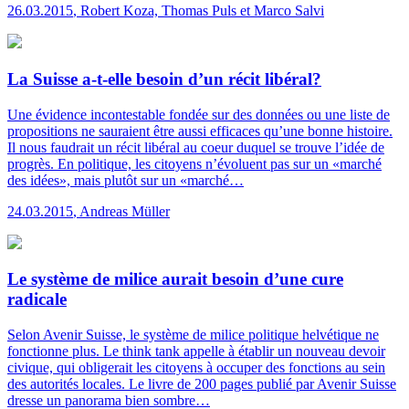
26.03.2015
,
Robert Koza, Thomas Puls et Marco Salvi
La Suisse a-t-elle besoin d’un récit libéral?
Une évidence incontestable fondée sur des données ou une liste de
propositions ne sauraient être aussi efficaces qu’une bonne histoire.
Il nous faudrait un récit libéral au coeur duquel se trouve l’idée de
progrès. En politique, les citoyens n’évoluent pas sur un «marché
des idées», mais plutôt sur un «marché…
24.03.2015
,
Andreas Müller
Le système de milice aurait besoin d’une cure
radicale
Selon Avenir Suisse, le système de milice politique helvétique ne
fonctionne plus. Le think tank appelle à établir un nouveau devoir
civique, qui obligerait les citoyens à occuper des fonctions au sein
des autorités locales. Le livre de 200 pages publié par Avenir Suisse
dresse un panorama bien sombre…