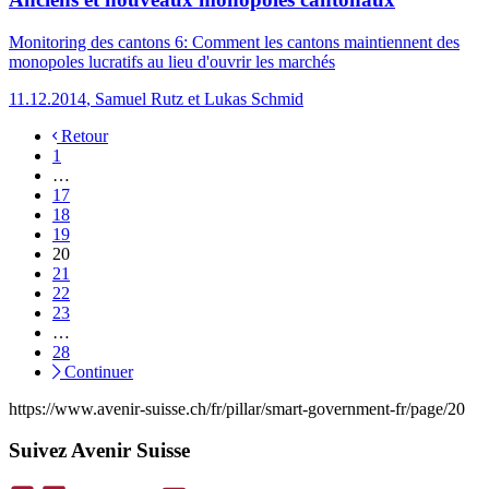
Monitoring des cantons 6: Comment les cantons maintiennent des
monopoles lucratifs au lieu d'ouvrir les marchés
11.12.2014
,
Samuel Rutz et Lukas Schmid
Retour
1
…
17
18
19
20
21
22
23
…
28
Continuer
https://www.avenir-suisse.ch/fr/pillar/smart-government-fr/page/20
Suivez Avenir Suisse