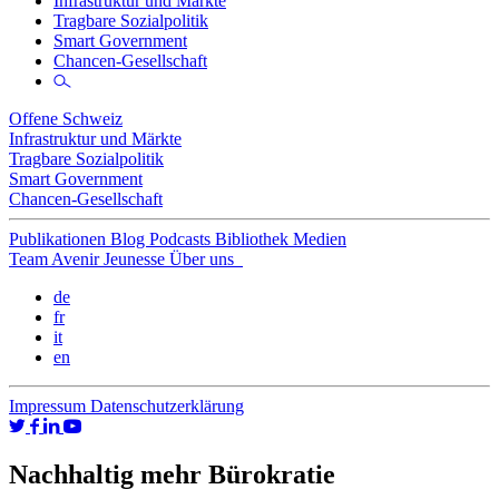
Infrastruktur und Märkte
Tragbare Sozialpolitik
Smart Government
Chancen-Gesellschaft
Offene Schweiz
Infrastruktur und Märkte
Tragbare Sozialpolitik
Smart Government
Chancen-Gesellschaft
Publikationen
Blog
Podcasts
Bibliothek
Medien
Team
Avenir Jeunesse
Über uns
de
fr
it
en
Impressum
Datenschutzerklärung
Nachhaltig mehr Bürokratie