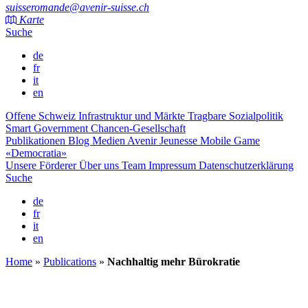
suisseromande@avenir-suisse.ch
Karte
Suche
de
fr
it
en
Offene Schweiz
Infrastruktur und Märkte
Tragbare Sozialpolitik
Smart Government
Chancen-Gesellschaft
Publikationen
Blog
Medien
Avenir Jeunesse
Mobile Game
«Democratia»
Unsere Förderer
Über uns
Team
Impressum
Datenschutzerklärung
Suche
de
fr
it
en
Home
»
Publications
»
Nachhaltig mehr Bürokratie