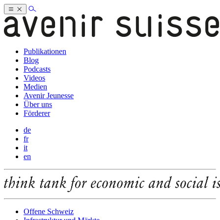
Publikationen
Blog
Podcasts
Videos
Medien
Avenir Jeunesse
Über uns
Förderer
de
fr
it
en
Offene Schweiz