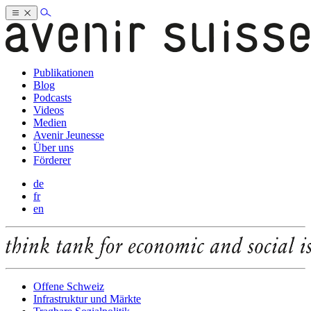
Publikationen
Blog
Podcasts
Videos
Medien
Avenir Jeunesse
Über uns
Förderer
de
fr
en
Offene Schweiz
Infrastruktur und Märkte