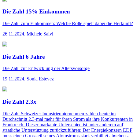
Die Zahl 15% Einkommen
Die Zahl
zum Einkommen: Welche Rolle spielt dabei die Herkunft?
26.11.2024
,
Michele Salvi
Die Zahl 6 Jahre
Die Zahl
zur Entwicklung der Altersvorsorge
19.11.2024
,
Sonia Estevez
Die Zahl 2.3x
Die Zahl
Schweizer Industrieunternehmen zahlen heute im
Durchschnitt 2,3-mal mehr für ihren Strom als ihre Konkurrenten in
Frankreich. Dieser markante Unterschied ist unter anderem auf
staatliche Unterstützung zurückzuführen: Der Energiekonzern EDF
muss einen Grossteil seines Atomstroms stark verbilligt abgeben -