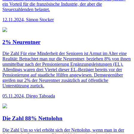
ein Vorteil für die französische Industrie, der aber die
Steuerzahlenden belastet.
12.11.2024
,
Simon Stocker
2% Neurentner
Die Zahl
Für eine Minderheit der Senioren ist Armut im Alter eine
Realität: Betrachtet man nur die Neurentner, beziehen 8% von ihnen
unmittelbar nach der Pensionierung Ergänzungsleistungen (EL).
Allerdings waren drei Viertel dieser EL-Bezüger bereits vor der
Pensionierung auf staatliche Hilfen angewiesen. Demgegenüber
greifen nur 2% der Neurentner zusätzlich auf öffentliche
Unterstützung zurück.
05.11.2024
,
Diego Taboada
Die Zahl 88% Nettolohn
Die Zahl
Um so viel erhöht sich der Nettolohn, wenn man in der