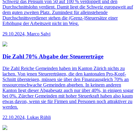
Schweiz das Pensum von 50 auf 100 % verdoppelt und den
Durchschnittslohn verdient. Damit liegt die Schweiz europaweit auf
dem guten zweiten Platz. Zumindest für alleinstehende
Durchschnittsverdiener stehen die (Grenz-)Steuersätze einer
Erhöhung der Arbeitszeit nicht im Weg.
29.10.2024
,
Marco Salvi
Die Zahl 70% Abgabe der Steuererträge
Die Zahl
Reiche Gemeinden haben im Kanton Zürich nichts zu
lachen. Von jenen Steuererträgen, die den kantonalen Pro-Kopf-
Schnitt übersteigen, müssen sie über den Finanzausgleich 70% an
ressourcen­schwache Gemeinden abgeben. In keinem anderen
Kanton liegt dieser Abgabesatz auch nur über 40%, in einigen sogar
bei 0%. Zürcher Gemeinden mit hoher Steuerkraft haben also kaum
etwas davon, wenn sie für Firmen und Personen noch attraktiver zu
werden.
22.10.2024
,
Lukas Rühli