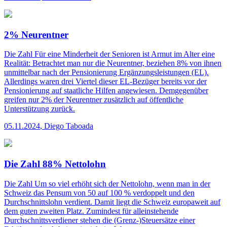
2% Neurentner
Die Zahl
Für eine Minderheit der Senioren ist Armut im Alter eine
Realität: Betrachtet man nur die Neurentner, beziehen 8% von ihnen
unmittelbar nach der Pensionierung Ergänzungsleistungen (EL).
Allerdings waren drei Viertel dieser EL-Bezüger bereits vor der
Pensionierung auf staatliche Hilfen angewiesen. Demgegenüber
greifen nur 2% der Neurentner zusätzlich auf öffentliche
Unterstützung zurück.
05.11.2024
,
Diego Taboada
Die Zahl 88% Nettolohn
Die Zahl
Um so viel erhöht sich der Nettolohn, wenn man in der
Schweiz das Pensum von 50 auf 100 % verdoppelt und den
Durchschnittslohn verdient. Damit liegt die Schweiz europaweit auf
dem guten zweiten Platz. Zumindest für alleinstehende
Durchschnittsverdiener stehen die (Grenz-)Steuersätze einer