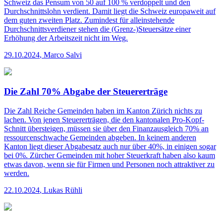
Schweiz das Pensum von 50 auf 100 % verdoppelt und den
Durchschnittslohn verdient. Damit liegt die Schweiz europaweit auf
dem guten zweiten Platz. Zumindest für alleinstehende
Durchschnittsverdiener stehen die (Grenz-)Steuersätze einer
Erhöhung der Arbeitszeit nicht im Weg.
29.10.2024
,
Marco Salvi
Die Zahl 70% Abgabe der Steuererträge
Die Zahl
Reiche Gemeinden haben im Kanton Zürich nichts zu
lachen. Von jenen Steuererträgen, die den kantonalen Pro-Kopf-
Schnitt übersteigen, müssen sie über den Finanzausgleich 70% an
ressourcen­schwache Gemeinden abgeben. In keinem anderen
Kanton liegt dieser Abgabesatz auch nur über 40%, in einigen sogar
bei 0%. Zürcher Gemeinden mit hoher Steuerkraft haben also kaum
etwas davon, wenn sie für Firmen und Personen noch attraktiver zu
werden.
22.10.2024
,
Lukas Rühli