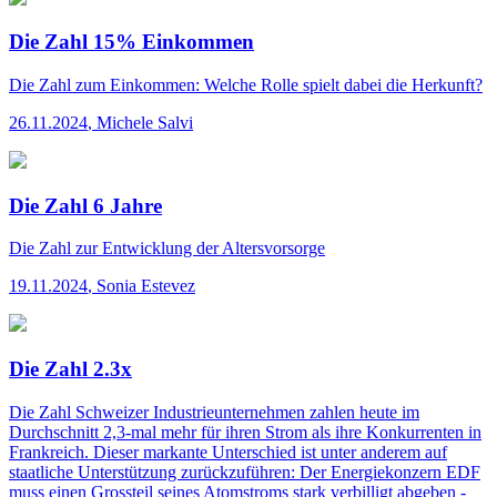
Die Zahl 15% Einkommen
Die Zahl
zum Einkommen: Welche Rolle spielt dabei die Herkunft?
26.11.2024
,
Michele Salvi
Die Zahl 6 Jahre
Die Zahl
zur Entwicklung der Altersvorsorge
19.11.2024
,
Sonia Estevez
Die Zahl 2.3x
Die Zahl
Schweizer Industrieunternehmen zahlen heute im
Durchschnitt 2,3-mal mehr für ihren Strom als ihre Konkurrenten in
Frankreich. Dieser markante Unterschied ist unter anderem auf
staatliche Unterstützung zurückzuführen: Der Energiekonzern EDF
muss einen Grossteil seines Atomstroms stark verbilligt abgeben -