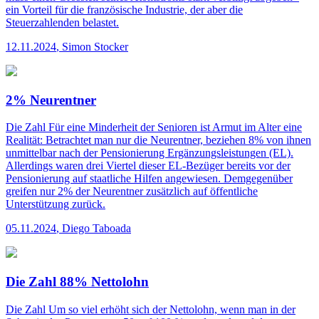
ein Vorteil für die französische Industrie, der aber die
Steuerzahlenden belastet.
12.11.2024
,
Simon Stocker
2% Neurentner
Die Zahl
Für eine Minderheit der Senioren ist Armut im Alter eine
Realität: Betrachtet man nur die Neurentner, beziehen 8% von ihnen
unmittelbar nach der Pensionierung Ergänzungsleistungen (EL).
Allerdings waren drei Viertel dieser EL-Bezüger bereits vor der
Pensionierung auf staatliche Hilfen angewiesen. Demgegenüber
greifen nur 2% der Neurentner zusätzlich auf öffentliche
Unterstützung zurück.
05.11.2024
,
Diego Taboada
Die Zahl 88% Nettolohn
Die Zahl
Um so viel erhöht sich der Nettolohn, wenn man in der