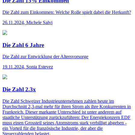
Die Zahl 15% Einkommen
Die Zahl
zum Einkommen: Welche Rolle spielt dabei die Herkunft?
26.11.2024
,
Michele Salvi
Die Zahl 6 Jahre
Die Zahl
zur Entwicklung der Altersvorsorge
19.11.2024
,
Sonia Estevez
Die Zahl 2.3x
Die Zahl
Schweizer Industrieunternehmen zahlen heute im
Durchschnitt 2,3-mal mehr für ihren Strom als ihre Konkurrenten in
Frankreich. Dieser markante Unterschied ist unter anderem auf
staatliche Unterstützung zurückzuführen: Der Energiekonzern EDF
muss einen Grossteil seines Atomstroms stark verbilligt abgeben -
ein Vorteil für die französische Industrie, der aber die
Steuerzahlenden belastet.