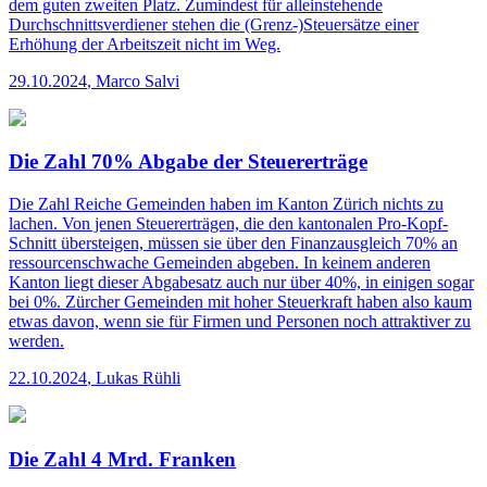
dem guten zweiten Platz. Zumindest für alleinstehende
Durchschnittsverdiener stehen die (Grenz-)Steuersätze einer
Erhöhung der Arbeitszeit nicht im Weg.
29.10.2024
,
Marco Salvi
Die Zahl 70% Abgabe der Steuererträge
Die Zahl
Reiche Gemeinden haben im Kanton Zürich nichts zu
lachen. Von jenen Steuererträgen, die den kantonalen Pro-Kopf-
Schnitt übersteigen, müssen sie über den Finanzausgleich 70% an
ressourcen­schwache Gemeinden abgeben. In keinem anderen
Kanton liegt dieser Abgabesatz auch nur über 40%, in einigen sogar
bei 0%. Zürcher Gemeinden mit hoher Steuerkraft haben also kaum
etwas davon, wenn sie für Firmen und Personen noch attraktiver zu
werden.
22.10.2024
,
Lukas Rühli
Die Zahl 4 Mrd. Franken