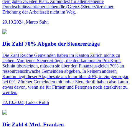
dem guten zweiten Platz. Zumindest für alleinstehende
Durchschnittsverdiener stehen die (Grenz-)Steuersätze einer
Erhöhung der Arbeitszeit nicht im Weg.
29.10.2024
,
Marco Salvi
Die Zahl 70% Abgabe der Steuererträge
Die Zahl
Reiche Gemeinden haben im Kanton Zürich nichts zu
lachen. Von jenen Steuererträgen, die den kantonalen Pro-Kopf-
Schnitt übersteigen, müssen sie über den Finanzausgleich 70% an
ressourcen­schwache Gemeinden abgeben. In keinem anderen
Kanton liegt dieser Abgabesatz auch nur über 40%, in einigen sogar
bei 0%. Zürcher Gemeinden mit hoher Steuerkraft haben also kaum
etwas davon, wenn sie für Firmen und Personen noch attraktiver zu
werden.
22.10.2024
,
Lukas Rühli
Die Zahl 4 Mrd. Franken