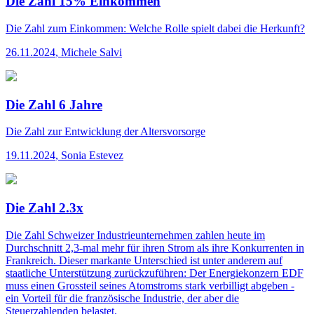
Die Zahl 15% Einkommen
Die Zahl
zum Einkommen: Welche Rolle spielt dabei die Herkunft?
26.11.2024
,
Michele Salvi
Die Zahl 6 Jahre
Die Zahl
zur Entwicklung der Altersvorsorge
19.11.2024
,
Sonia Estevez
Die Zahl 2.3x
Die Zahl
Schweizer Industrieunternehmen zahlen heute im
Durchschnitt 2,3-mal mehr für ihren Strom als ihre Konkurrenten in
Frankreich. Dieser markante Unterschied ist unter anderem auf
staatliche Unterstützung zurückzuführen: Der Energiekonzern EDF
muss einen Grossteil seines Atomstroms stark verbilligt abgeben -
ein Vorteil für die französische Industrie, der aber die
Steuerzahlenden belastet.