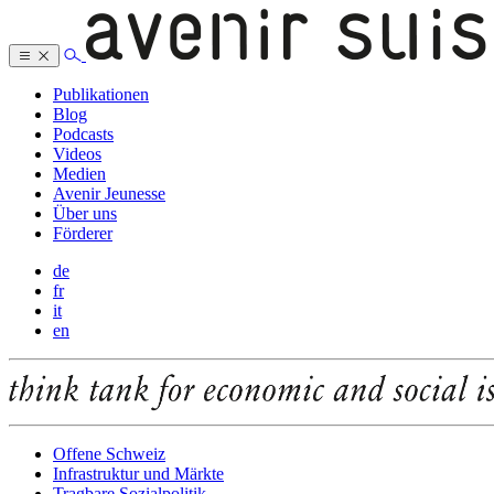
Publikationen
Blog
Podcasts
Videos
Medien
Avenir Jeunesse
Über uns
Förderer
de
fr
it
en
Offene Schweiz
Infrastruktur und Märkte
Tragbare Sozialpolitik