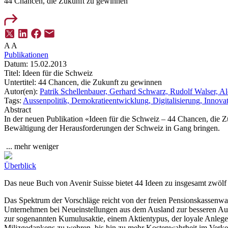
44 Chancen, die Zukunft zu gewinnen
A
A
Publikationen
Datum:
15.02.2013
Titel:
Ideen für die Schweiz
Untertitel:
44 Chancen, die Zukunft zu gewinnen
Autor(en):
Patrik Schellenbauer,
Gerhard Schwarz,
Rudolf Walser,
Al
Tags:
Aussenpolitik,
Demokratieentwicklung,
Digitalisierung,
Innova
Abstract
In der neuen Publikation «Ideen für die Schweiz – 44 Chancen, die Z
Bewältigung der Herausforderungen der Schweiz in Gang bringen.
...
mehr
weniger
Überblick
Das neue Buch von Avenir Suisse bietet 44 Ideen zu insgesamt zwölf 
Das Spektrum der Vorschläge reicht von der freien Pensionskassenwah
Unternehmen bei Neueinstellungen aus dem Ausland zur besseren Aussc
zur sogenannten Kumulusaktie, einem Aktientypus, der loyale Anlege
Milizgedankens zu wehren, bis hin zu mehr Kostenwahrheit im Verkeh