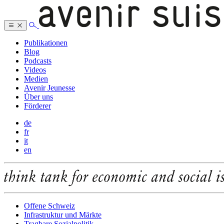
Publikationen
Blog
Podcasts
Videos
Medien
Avenir Jeunesse
Über uns
Förderer
de
fr
it
en
Offene Schweiz
Infrastruktur und Märkte
Tragbare Sozialpolitik