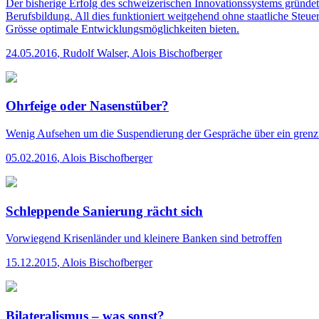
Der bisherige Erfolg des schweizerischen Innovationssystems gründe
Berufsbildung. All dies funktioniert weitgehend ohne staatliche Ste
Grösse optimale Entwicklungsmöglichkeiten bieten.
24.05.2016
,
Rudolf Walser, Alois Bischofberger
Ohrfeige oder Nasenstüber?
Wenig Aufsehen um die Suspendierung der Gespräche über ein grenz
05.02.2016
,
Alois Bischofberger
Schleppende Sanierung rächt sich
Vorwiegend Krisenländer und kleinere Banken sind betroffen
15.12.2015
,
Alois Bischofberger
Bilateralismus – was sonst?