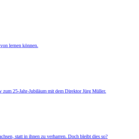
avon lernen können.
iew zum 25-Jahr-Jubiläum mit dem Direktor Jürg Müller.
sen, statt in ihnen zu verharren. Doch bleibt dies so?