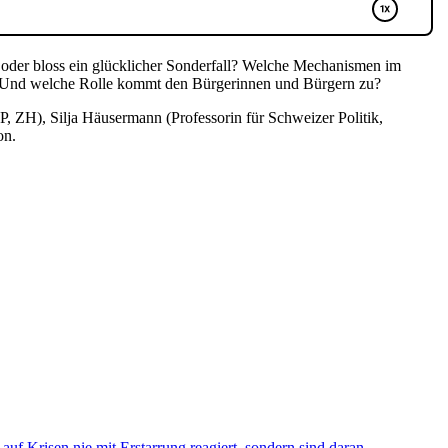
t – oder bloss ein glücklicher Sonderfall? Welche Mechanismen im
g? Und welche Rolle kommt den Bürgerinnen und Bürgern zu?
, ZH), Silja Häusermann (Professorin für Schweizer Politik,
on.
f Krisen nie mit Erstarrung reagiert, sondern sind daran