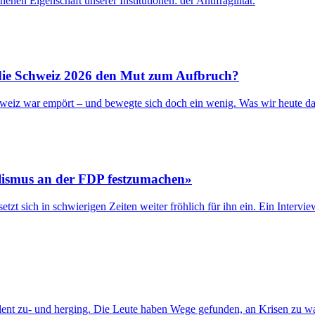
enen Eigenschaft unserer Institutionen: der Antifragilität.
die Schweiz 2026 den Mut zum Aufbruch?
weiz war empört – und bewegte sich doch ein wenig. Was wir heute d
ralismus an der FDP festzumachen»
tzt sich in schwierigen Zeiten weiter fröhlich für ihn ein. Ein Interv
ent zu- und herging. Die Leute haben Wege gefunden, an Krisen zu wach