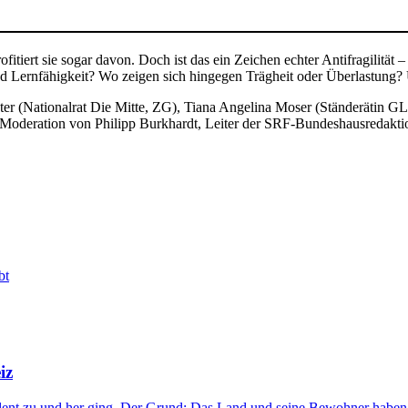
fitiert sie sogar davon. Doch ist das ein Zeichen echter Antifragilitä
nd Lernfähigkeit? Wo zeigen sich hingegen Trägheit oder Überlastun
er (Nationalrat Die Mitte, ZG), Tiana Angelina Moser (Ständerätin GLP
er Moderation von Philipp Burkhardt, Leiter der SRF-Bundeshausredakti
bt
iz
ent zu und her ging. Der Grund: Das Land und seine Bewohner haben au