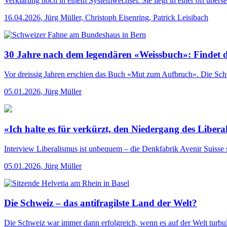
Verklärung noch in einem Systemwechsel. Sie liegt in einer oft überseh
16.04.2026
,
Jürg Müller, Christoph Eisenring, Patrick Leisibach
30 Jahre nach dem legendären «Weissbuch»: Findet 
Vor dreissig Jahren erschien das Buch «Mut zum Aufbruch». Die Sch
05.01.2026
,
Jürg Müller
«Ich halte es für verkürzt, den Niedergang des Libe
Interview
Liberalismus ist unbequem – die Denkfabrik Avenir Suisse se
05.01.2026
,
Jürg Müller
Die Schweiz – das antifragilste Land der Welt?
Die Schweiz war immer dann erfolgreich, wenn es auf der Welt turbul