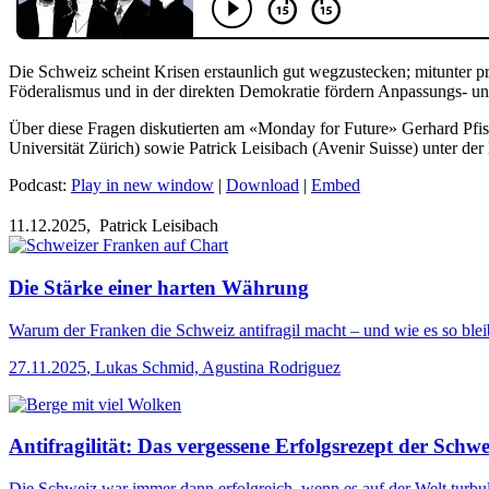
Die Schweiz scheint Krisen erstaunlich gut wegzustecken; mitunter pro
Föderalismus und in der direkten Demokratie fördern Anpassungs- u
Über diese Fragen diskutierten am «Monday for Future» Gerhard Pfist
Universität Zürich) sowie Patrick Leisibach (Avenir Suisse) unter d
Podcast:
Play in new window
|
Download
|
Embed
11.12.2025,
Patrick Leisibach
Die Stärke einer harten Währung
Warum der Franken die Schweiz antifragil macht – und wie es so blei
27.11.2025
,
Lukas Schmid, Agustina Rodriguez
Antifragilität: Das vergessene Erfolgsrezept der Schwe
Die Schweiz war immer dann erfolgreich, wenn es auf der Welt turbul