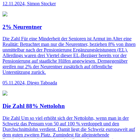
12.11.2024
,
Simon Stocker
2% Neurentner
Die Zahl
Für eine Minderheit der Senioren ist Armut im Alter eine
Realität: Betrachtet man nur die Neurentner, beziehen 8% von ihnen
unmittelbar nach der Pensionierung Ergänzungsleistungen (EL).
Allerdings waren drei Viertel dieser EL-Bezüger bereits vor der
Pensionierung auf staatliche Hilfen angewiesen. Demgegenüber
greifen nur 2% der Neurentner zusätzlich auf öffentliche
Unterstützung zurück.
05.11.2024
,
Diego Taboada
Die Zahl 88% Nettolohn
Die Zahl
Um so viel erhöht sich der Nettolohn, wenn man in der
Schweiz das Pensum von 50 auf 100 % verdoppelt und den
Durchschnittslohn verdient. Damit liegt die Schweiz europaweit auf
dem guten zweiten Platz. Zumindest für alleinstehende