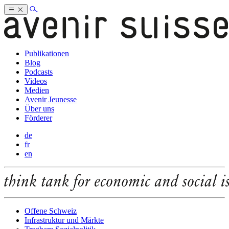
Publikationen
Blog
Podcasts
Videos
Medien
Avenir Jeunesse
Über uns
Förderer
de
fr
en
Offene Schweiz
Infrastruktur und Märkte