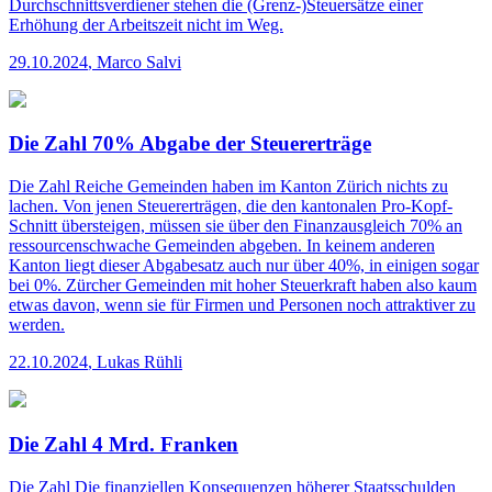
Durchschnittsverdiener stehen die (Grenz-)Steuersätze einer
Erhöhung der Arbeitszeit nicht im Weg.
29.10.2024
,
Marco Salvi
Die Zahl 70% Abgabe der Steuererträge
Die Zahl
Reiche Gemeinden haben im Kanton Zürich nichts zu
lachen. Von jenen Steuererträgen, die den kantonalen Pro-Kopf-
Schnitt übersteigen, müssen sie über den Finanzausgleich 70% an
ressourcen­schwache Gemeinden abgeben. In keinem anderen
Kanton liegt dieser Abgabesatz auch nur über 40%, in einigen sogar
bei 0%. Zürcher Gemeinden mit hoher Steuerkraft haben also kaum
etwas davon, wenn sie für Firmen und Personen noch attraktiver zu
werden.
22.10.2024
,
Lukas Rühli
Die Zahl 4 Mrd. Franken
Die Zahl
Die finanziellen Konsequenzen höherer Staatsschulden